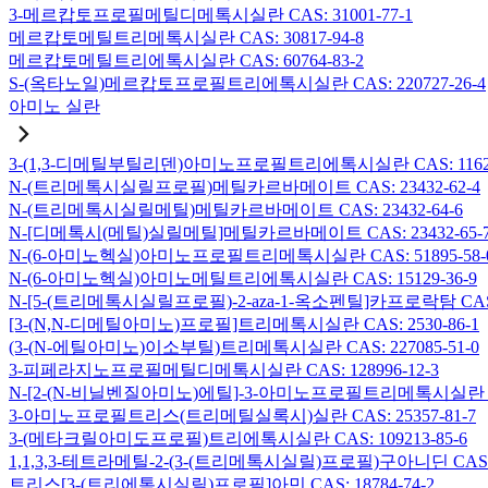
3-메르캅토프로필메틸디메톡시실란 CAS: 31001-77-1
메르캅토메틸트리메톡시실란 CAS: 30817-94-8
메르캅토메틸트리에톡시실란 CAS: 60764-83-2
S-(옥타노일)메르캅토프로필트리에톡시실란 CAS: 220727-26-4
아미노 실란
3-(1,3-디메틸부틸리덴)아미노프로필트리에톡시실란 CAS: 116229
N-(트리메톡시실릴프로필)메틸카르바메이트 CAS: 23432-62-4
N-(트리메톡시실릴메틸)메틸카르바메이트 CAS: 23432-64-6
N-[디메톡시(메틸)실릴메틸]메틸카르바메이트 CAS: 23432-65-
N-(6-아미노헥실)아미노프로필트리메톡시실란 CAS: 51895-58-
N-(6-아미노헥실)아미노메틸트리에톡시실란 CAS: 15129-36-9
N-[5-(트리메톡시실릴프로필)-2-aza-1-옥소펜틸]카프로락탐 CAS: 1
[3-(N,N-디메틸아미노)프로필]트리메톡시실란 CAS: 2530-86-1
(3-(N-에틸아미노)이소부틸)트리메톡시실란 CAS: 227085-51-0
3-피페라지노프로필메틸디메톡시실란 CAS: 128996-12-3
N-[2-(N-비닐벤질아미노)에틸]-3-아미노프로필트리메톡시실란 염산염
3-아미노프로필트리스(트리메틸실록시)실란 CAS: 25357-81-7
3-(메타크릴아미도프로필)트리에톡시실란 CAS: 109213-85-6
1,1,3,3-테트라메틸-2-(3-(트리메톡시실릴)프로필)구아니딘 CAS: 6
트리스[3-(트리에톡시실릴)프로필]아민 CAS: 18784-74-2