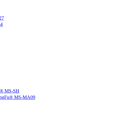
27
4
 MS-SH
u® MS-MA09