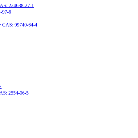
24638-27-1
97-6
 99740-64-4
7
 2554-06-5