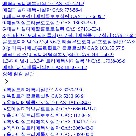
메틸페닐디메톡시실란 CAS: 3027-21-2
메틸페닐디에톡시실란 CAS: 775-56-4
3-페닐프로필디메틸클로로실란 CAS: 17146-09-7
6-페닐헥실트리클로로실란 CAS: 18035-33-1
6-페닐헥실디메틸클로로실란 CAS: 97451-53-1
3-(펜타브로모페닐메톡시)프로필디메틸클로로실란 CAS: 166546-
클로로디메틸[3-(2,3,4,5,6-펜타플루오로페닐)프로필]실란 CAS: 15
3-(p-메톡시페닐)프로필트리클로로실란 CAS: 163155-57-5
페닐트리스(비닐디메틸실록시)실란 CAS: 60111-47-9
1,3-디페닐-1,1,3,3-테트라메톡시디실록산 CAS: 17938-09-9
메틸디페닐메톡시실란 CAS: 18407-48-2
장쇄 알킬 실란
n-헥실트리메톡시실란 CAS: 3069-19-0
n-옥틸트리클로로실란 CAS: 5283-66-9
n-옥틸디메틸클로로실란 CAS: 18162-84-0
n-도데실디메틸클로로실란 CAS: 66604-31-7
n-옥타데실트리클로로실란 CAS: 112-04-9
n-헥사데실트리메톡시실란 CAS: 16415-12-6
n-옥타데실트리메톡시실란 CAS: 3069-42-9
n-옥타데실트리에톡시실란 CAS: 7399-00-0