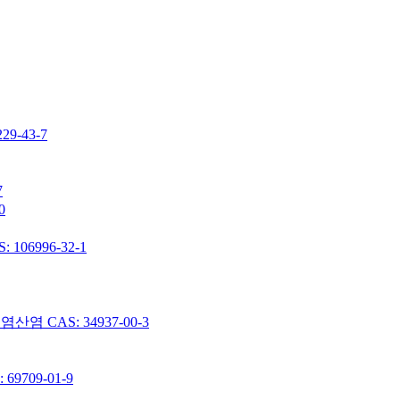
-43-7
7
0
06996-32-1
 CAS: 34937-00-3
9709-01-9