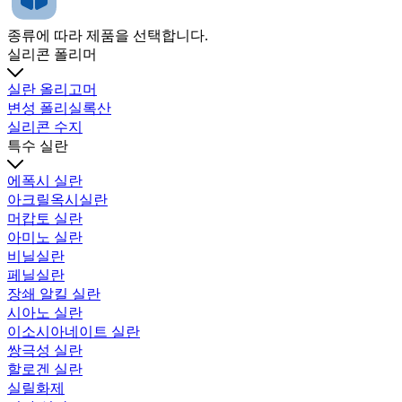
종류에 따라 제품을 선택합니다.
실리콘 폴리머
실란 올리고머
변성 폴리실록산
실리콘 수지
특수 실란
에폭시 실란
아크릴옥시실란
머캅토 실란
아미노 실란
비닐실란
페닐실란
장쇄 알킬 실란
시아노 실란
이소시아네이트 실란
쌍극성 실란
할로겐 실란
실릴화제