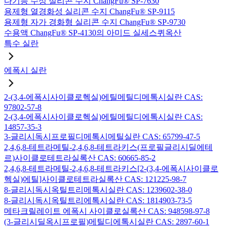
다기능 수성 실리콘 수지 ChangFu® SP-7630
용제형 열경화성 실리콘 수지 ChangFu® SP-9115
용제형 자가 경화형 실리콘 수지 ChangFu® SP-9730
수용액 ChangFu® SP-4130의 아미드 실세스퀴옥산
특수 실란
에폭시 실란
2-(3,4-에폭시사이클로헥실)에틸메틸디메톡시실란 CAS:
97802-57-8
2-(3,4-에폭시사이클로헥실)에틸메틸디에톡시실란 CAS:
14857-35-3
3-글리시독시프로필디메톡시메틸실란 CAS: 65799-47-5
2,4,6,8-테트라메틸-2,4,6,8-테트라키스(프로필글리시딜에테
르)사이클로테트라실록산 CAS: 60665-85-2
2,4,6,8-테트라메틸-2,4,6,8-테트라키스[2-(3,4-에폭시사이클로
헥실)에틸]사이클로테트라실록산 CAS: 121225-98-7
8-글리시독시옥틸트리메톡시실란 CAS: 1239602-38-0
8-글리시독시옥틸트리에톡시실란 CAS: 1814903-73-5
메타크릴레이트 에폭시 사이클로실록산 CAS: 948598-97-8
(3-글리시딜옥시프로필)메틸디에톡시실란 CAS: 2897-60-1