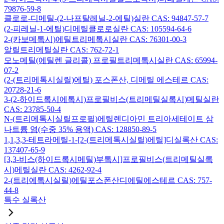
79876-59-8
클로로-디메틸-(2-나프탈레닐-2-에틸)실란 CAS: 94847-57-7
(2-피레닐-1-에틸)디메틸클로로실란 CAS: 105594-64-6
2-(카보메톡시)에틸트리메톡시실란 CAS: 76301-00-3
알릴트리메틸실란 CAS: 762-72-1
모노메틸(에틸렌 글리콜) 프로필트리메톡시실란 CAS: 65994-
07-2
(2-(트리메톡시실릴)에틸) 포스폰산, 디메틸 에스테르 CAS:
20728-21-6
3-(2-하이드록시에톡시)프로필비스(트리메틸실록시)메틸실란
CAS: 23785-50-4
N-(트리메톡시실릴프로필)에틸렌디아민 트리아세테이트 삼
나트륨 염(수중 35% 용액) CAS: 128850-89-5
1,1,3,3-테트라메틸-1-[2-(트리메톡시실릴)에틸]디실록산 CAS:
137407-65-9
[3,3-비스(하이드록시메틸)부톡시]프로필비스(트리메틸실록
시)메틸실란 CAS: 4262-92-4
2-(트리에톡시실릴)에틸포스폰산디에틸에스테르 CAS: 757-
44-8
특수 실록산