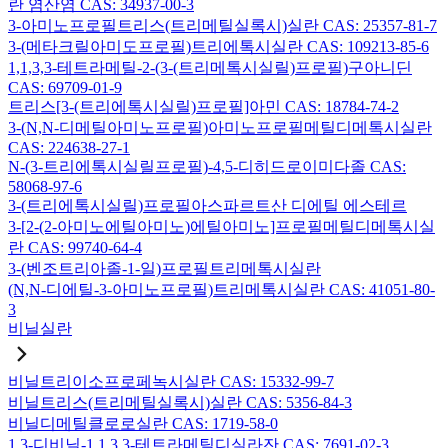
란 염산염 CAS: 34937-00-3
3-아미노프로필트리스(트리메틸실록시)실란 CAS: 25357-81-7
3-(메타크릴아미도프로필)트리에톡시실란 CAS: 109213-85-6
1,1,3,3-테트라메틸-2-(3-(트리메톡시실릴)프로필)구아니딘
CAS: 69709-01-9
트리스[3-(트리에톡시실릴)프로필]아민 CAS: 18784-74-2
3-(N,N-디메틸아미노프로필)아미노프로필메틸디메톡시실란
CAS: 224638-27-1
N-(3-트리에톡시실릴프로필)-4,5-디히드로이미다졸 CAS:
58068-97-6
3-(트리에톡시실릴)프로필아스파르트산 디에틸 에스테르
3-[2-(2-아미노에틸아미노)에틸아미노]프로필메틸디메톡시실
란 CAS: 99740-64-4
3-(벤조트리아졸-1-일)프로필트리메톡시실란
(N,N-디에틸-3-아미노프로필)트리메톡시실란 CAS: 41051-80-
3
비닐실란
비닐트리이소프로페녹시실란 CAS: 15332-99-7
비닐트리스(트리메틸실록시)실란 CAS: 5356-84-3
비닐디메틸클로로실란 CAS: 1719-58-0
1,3-디비닐-1,1,3,3-테트라메틸디실라잔 CAS: 7691-02-3