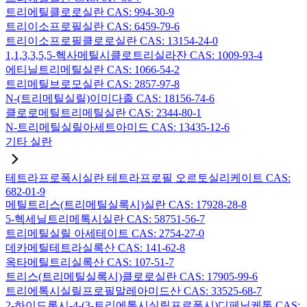
트리에틸클로로실란 CAS: 994-30-9
트리이소프로필실란 CAS: 6459-79-6
트리이소프로필클로로실란 CAS: 13154-24-0
1,1,3,3,5,5-헥사메틸시클로트리실라잔 CAS: 1009-93-4
에티닐트리메틸실란 CAS: 1066-54-2
트리메틸브로모실란 CAS: 2857-97-8
N-(트리메틸실릴)이미다졸 CAS: 18156-74-6
클로로메틸트리메틸실란 CAS: 2344-80-1
N-트리메틸실릴아세트아미드 CAS: 13435-12-6
기타 실란
테트라프로폭시실란 테트라프로필 오르토실리케이트 CAS:
682-01-9
메틸트리스(트리메틸실록시)실란 CAS: 17928-28-8
5-헥세닐트리메톡시실란 CAS: 58751-56-7
트리메틸실릴 아세테이트 CAS: 2754-27-0
데카메틸테트라실록산 CAS: 141-62-8
옥타메틸트리실록산 CAS: 107-51-7
트리스(트리메틸실록시)클로로실란 CAS: 17905-99-6
트리에톡시실릴프로필말레아미드산 CAS: 33525-68-7
2-하이드록시-4-(3-트리에톡시실릴프로폭시)디페닐케톤 CAS: