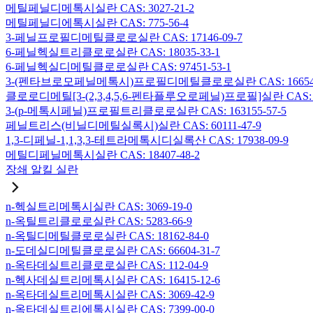
메틸페닐디메톡시실란 CAS: 3027-21-2
메틸페닐디에톡시실란 CAS: 775-56-4
3-페닐프로필디메틸클로로실란 CAS: 17146-09-7
6-페닐헥실트리클로로실란 CAS: 18035-33-1
6-페닐헥실디메틸클로로실란 CAS: 97451-53-1
3-(펜타브로모페닐메톡시)프로필디메틸클로로실란 CAS: 166546-
클로로디메틸[3-(2,3,4,5,6-펜타플루오로페닐)프로필]실란 CAS: 15
3-(p-메톡시페닐)프로필트리클로로실란 CAS: 163155-57-5
페닐트리스(비닐디메틸실록시)실란 CAS: 60111-47-9
1,3-디페닐-1,1,3,3-테트라메톡시디실록산 CAS: 17938-09-9
메틸디페닐메톡시실란 CAS: 18407-48-2
장쇄 알킬 실란
n-헥실트리메톡시실란 CAS: 3069-19-0
n-옥틸트리클로로실란 CAS: 5283-66-9
n-옥틸디메틸클로로실란 CAS: 18162-84-0
n-도데실디메틸클로로실란 CAS: 66604-31-7
n-옥타데실트리클로로실란 CAS: 112-04-9
n-헥사데실트리메톡시실란 CAS: 16415-12-6
n-옥타데실트리메톡시실란 CAS: 3069-42-9
n-옥타데실트리에톡시실란 CAS: 7399-00-0