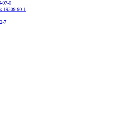
07-0
309-90-1
-7