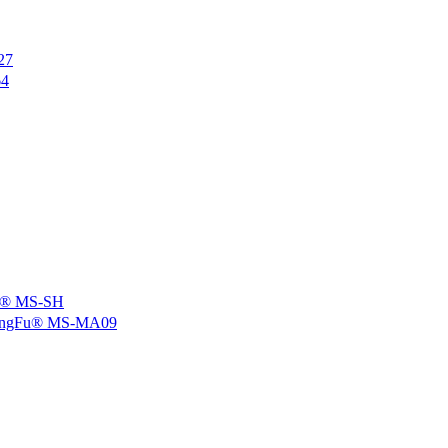
27
4
 MS-SH
u® MS-MA09