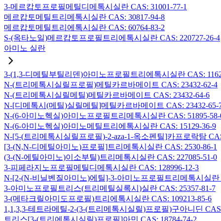
3-메르캅토프로필메틸디메톡시실란 CAS: 31001-77-1
메르캅토메틸트리메톡시실란 CAS: 30817-94-8
메르캅토메틸트리에톡시실란 CAS: 60764-83-2
S-(옥타노일)메르캅토프로필트리에톡시실란 CAS: 220727-26-4
아미노 실란
3-(1,3-디메틸부틸리덴)아미노프로필트리에톡시실란 CAS: 116229
N-(트리메톡시실릴프로필)메틸카르바메이트 CAS: 23432-62-4
N-(트리메톡시실릴메틸)메틸카르바메이트 CAS: 23432-64-6
N-[디메톡시(메틸)실릴메틸]메틸카르바메이트 CAS: 23432-65-
N-(6-아미노헥실)아미노프로필트리메톡시실란 CAS: 51895-58-
N-(6-아미노헥실)아미노메틸트리에톡시실란 CAS: 15129-36-9
N-[5-(트리메톡시실릴프로필)-2-aza-1-옥소펜틸]카프로락탐 CAS: 1
[3-(N,N-디메틸아미노)프로필]트리메톡시실란 CAS: 2530-86-1
(3-(N-에틸아미노)이소부틸)트리메톡시실란 CAS: 227085-51-0
3-피페라지노프로필메틸디메톡시실란 CAS: 128996-12-3
N-[2-(N-비닐벤질아미노)에틸]-3-아미노프로필트리메톡시실란 염산염
3-아미노프로필트리스(트리메틸실록시)실란 CAS: 25357-81-7
3-(메타크릴아미도프로필)트리에톡시실란 CAS: 109213-85-6
1,1,3,3-테트라메틸-2-(3-(트리메톡시실릴)프로필)구아니딘 CAS: 6
트리스[3-(트리에톡시실릴)프로필]아민 CAS: 18784-74-2