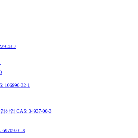
-43-7
7
0
06996-32-1
 CAS: 34937-00-3
9709-01-9