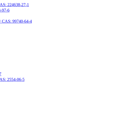
24638-27-1
97-6
 99740-64-4
7
 2554-06-5