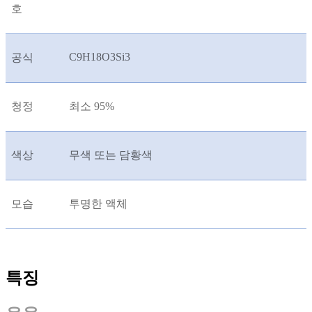
호
C9H18O3Si3
공식
청정
최소 95%
색상
무색 또는 담황색
모습
투명한 액체
특징