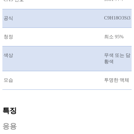
C9H18O3Si3
공식
청정
최소 95%
색상
무색 또는 담
황색
모습
투명한 액체
특징
응용