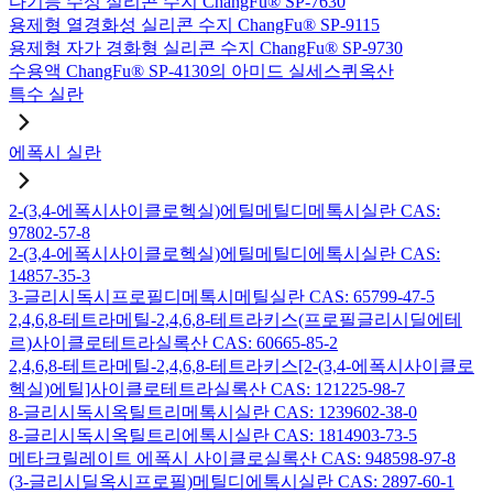
다기능 수성 실리콘 수지 ChangFu® SP-7630
용제형 열경화성 실리콘 수지 ChangFu® SP-9115
용제형 자가 경화형 실리콘 수지 ChangFu® SP-9730
수용액 ChangFu® SP-4130의 아미드 실세스퀴옥산
특수 실란
에폭시 실란
2-(3,4-에폭시사이클로헥실)에틸메틸디메톡시실란 CAS:
97802-57-8
2-(3,4-에폭시사이클로헥실)에틸메틸디에톡시실란 CAS:
14857-35-3
3-글리시독시프로필디메톡시메틸실란 CAS: 65799-47-5
2,4,6,8-테트라메틸-2,4,6,8-테트라키스(프로필글리시딜에테
르)사이클로테트라실록산 CAS: 60665-85-2
2,4,6,8-테트라메틸-2,4,6,8-테트라키스[2-(3,4-에폭시사이클로
헥실)에틸]사이클로테트라실록산 CAS: 121225-98-7
8-글리시독시옥틸트리메톡시실란 CAS: 1239602-38-0
8-글리시독시옥틸트리에톡시실란 CAS: 1814903-73-5
메타크릴레이트 에폭시 사이클로실록산 CAS: 948598-97-8
(3-글리시딜옥시프로필)메틸디에톡시실란 CAS: 2897-60-1