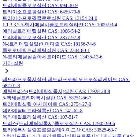
트리에틸클로로실란 CAS: 994-30-9
트리이소프로필실란 CAS: 6459-79-6
트리이소프로필클로로실란 CAS: 13154-24-0
1,1,3,3,5,5-헥사메틸시클로트리실라잔 CAS: 1009-93-4
에티닐트리메틸실란 CAS: 1066-54-2
트리메틸브로모실란 CAS: 2857-97-8
N-(트리메틸실릴)이미다졸 CAS: 18156-74-6
클로로메틸트리메틸실란 CAS: 2344-80-1
N-트리메틸실릴아세트아미드 CAS: 13435-12-6
기타 실란
테트라프로폭시실란 테트라프로필 오르토실리케이트 CAS:
682-01-9
메틸트리스(트리메틸실록시)실란 CAS: 17928-28-8
5-헥세닐트리메톡시실란 CAS: 58751-56-7
트리메틸실릴 아세테이트 CAS: 2754-27-0
데카메틸테트라실록산 CAS: 141-62-8
옥타메틸트리실록산 CAS: 107-51-7
트리스(트리메틸실록시)클로로실란 CAS: 17905-99-6
트리에톡시실릴프로필말레아미드산 CAS: 33525-68-7
2-하이드록시-4-(3-트리에톡시실릴프로폭시)디페닐케톤 CAS: