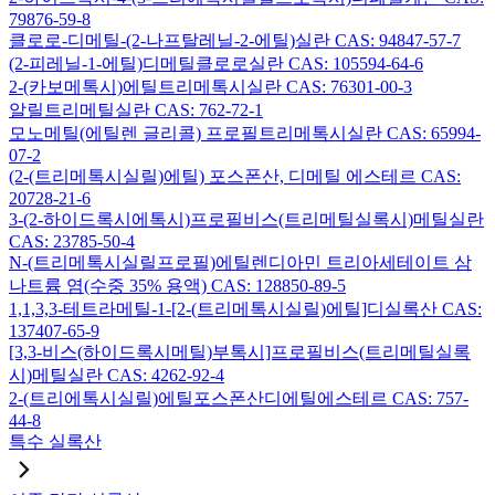
79876-59-8
클로로-디메틸-(2-나프탈레닐-2-에틸)실란 CAS: 94847-57-7
(2-피레닐-1-에틸)디메틸클로로실란 CAS: 105594-64-6
2-(카보메톡시)에틸트리메톡시실란 CAS: 76301-00-3
알릴트리메틸실란 CAS: 762-72-1
모노메틸(에틸렌 글리콜) 프로필트리메톡시실란 CAS: 65994-
07-2
(2-(트리메톡시실릴)에틸) 포스폰산, 디메틸 에스테르 CAS:
20728-21-6
3-(2-하이드록시에톡시)프로필비스(트리메틸실록시)메틸실란
CAS: 23785-50-4
N-(트리메톡시실릴프로필)에틸렌디아민 트리아세테이트 삼
나트륨 염(수중 35% 용액) CAS: 128850-89-5
1,1,3,3-테트라메틸-1-[2-(트리메톡시실릴)에틸]디실록산 CAS:
137407-65-9
[3,3-비스(하이드록시메틸)부톡시]프로필비스(트리메틸실록
시)메틸실란 CAS: 4262-92-4
2-(트리에톡시실릴)에틸포스폰산디에틸에스테르 CAS: 757-
44-8
특수 실록산