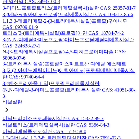
란 염산염 CAS: 34937-00-3
3-아미노프로필트리스(트리메틸실록시)실란 CAS: 25357-81-7
3-(메타크릴아미도프로필)트리에톡시실란 CAS: 109213-85-6
1,1,3,3-테트라메틸-2-(3-(트리메톡시실릴)프로필)구아니딘
CAS: 69709-01-9
트리스[3-(트리에톡시실릴)프로필]아민 CAS: 18784-74-2
3-(N,N-디메틸아미노프로필)아미노프로필메틸디메톡시실란
CAS: 224638-27-1
N-(3-트리에톡시실릴프로필)-4,5-디히드로이미다졸 CAS:
58068-97-6
3-(트리에톡시실릴)프로필아스파르트산 디에틸 에스테르
3-[2-(2-아미노에틸아미노)에틸아미노]프로필메틸디메톡시실
란 CAS: 99740-64-4
3-(벤조트리아졸-1-일)프로필트리메톡시실란
(N,N-디에틸-3-아미노프로필)트리메톡시실란 CAS: 41051-80-
3
비닐실란
비닐트리이소프로페녹시실란 CAS: 15332-99-7
비닐트리스(트리메틸실록시)실란 CAS: 5356-84-3
비닐디메틸클로로실란 CAS: 1719-58-0
1,3-디비닐-1,1,3,3-테트라메틸디실라잔 CAS: 7691-02-3