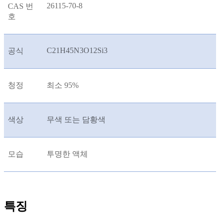
26115-70-8
CAS 번
호
C21H45N3O12Si3
공식
청정
최소 95%
색상
무색 또는 담황색
모습
투명한 액체
특징