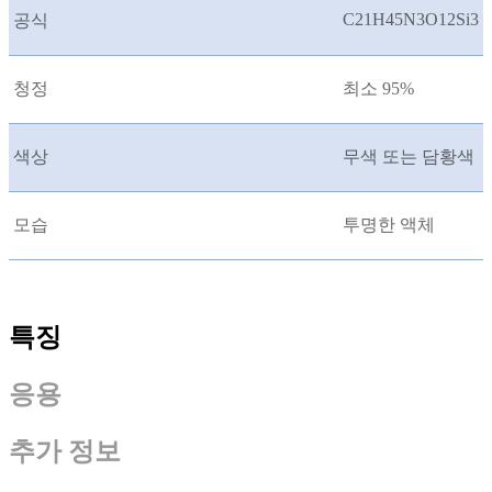
C21H45N3O12Si3
공식
청정
최소 95%
색상
무색 또는 담황색
모습
투명한 액체
특징
응용
추가 정보