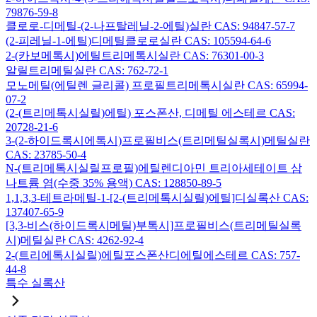
79876-59-8
클로로-디메틸-(2-나프탈레닐-2-에틸)실란 CAS: 94847-57-7
(2-피레닐-1-에틸)디메틸클로로실란 CAS: 105594-64-6
2-(카보메톡시)에틸트리메톡시실란 CAS: 76301-00-3
알릴트리메틸실란 CAS: 762-72-1
모노메틸(에틸렌 글리콜) 프로필트리메톡시실란 CAS: 65994-
07-2
(2-(트리메톡시실릴)에틸) 포스폰산, 디메틸 에스테르 CAS:
20728-21-6
3-(2-하이드록시에톡시)프로필비스(트리메틸실록시)메틸실란
CAS: 23785-50-4
N-(트리메톡시실릴프로필)에틸렌디아민 트리아세테이트 삼
나트륨 염(수중 35% 용액) CAS: 128850-89-5
1,1,3,3-테트라메틸-1-[2-(트리메톡시실릴)에틸]디실록산 CAS:
137407-65-9
[3,3-비스(하이드록시메틸)부톡시]프로필비스(트리메틸실록
시)메틸실란 CAS: 4262-92-4
2-(트리에톡시실릴)에틸포스폰산디에틸에스테르 CAS: 757-
44-8
특수 실록산