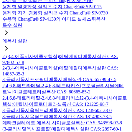
다기능 수성 실리콘 수지 ChangFu® SP-7630
용제형 열경화성 실리콘 수지 ChangFu® SP-9115
용제형 자가 경화형 실리콘 수지 ChangFu® SP-9730
수용액 ChangFu® SP-4130의 아미드 실세스퀴옥산
특수 실란
에폭시 실란
2-(3,4-에폭시사이클로헥실)에틸메틸디메톡시실란 CAS:
97802-57-8
2-(3,4-에폭시사이클로헥실)에틸메틸디에톡시실란 CAS:
14857-35-3
3-글리시독시프로필디메톡시메틸실란 CAS: 65799-47-5
2,4,6,8-테트라메틸-2,4,6,8-테트라키스(프로필글리시딜에테
르)사이클로테트라실록산 CAS: 60665-85-2
2,4,6,8-테트라메틸-2,4,6,8-테트라키스[2-(3,4-에폭시사이클로
헥실)에틸]사이클로테트라실록산 CAS: 121225-98-7
8-글리시독시옥틸트리메톡시실란 CAS: 1239602-38-0
8-글리시독시옥틸트리에톡시실란 CAS: 1814903-73-5
메타크릴레이트 에폭시 사이클로실록산 CAS: 948598-97-8
(3-글리시딜옥시프로필)메틸디에톡시실란 CAS: 2897-60-1