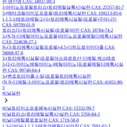
란 염산염 CAS: 34937-00-3
3-아미노프로필트리스(트리메틸실록시)실란 CAS: 25357-81-7
3-(메타크릴아미도프로필)트리에톡시실란 CAS: 109213-85-6
1,1,3,3-테트라메틸-2-(3-(트리메톡시실릴)프로필)구아니딘
CAS: 69709-01-9
트리스[3-(트리에톡시실릴)프로필]아민 CAS: 18784-74-2
3-(N,N-디메틸아미노프로필)아미노프로필메틸디메톡시실란
CAS: 224638-27-1
N-(3-트리에톡시실릴프로필)-4,5-디히드로이미다졸 CAS:
58068-97-6
3-(트리에톡시실릴)프로필아스파르트산 디에틸 에스테르
3-[2-(2-아미노에틸아미노)에틸아미노]프로필메틸디메톡시실
란 CAS: 99740-64-4
3-(벤조트리아졸-1-일)프로필트리메톡시실란
(N,N-디에틸-3-아미노프로필)트리메톡시실란 CAS: 41051-80-
3
비닐실란
비닐트리이소프로페녹시실란 CAS: 15332-99-7
비닐트리스(트리메틸실록시)실란 CAS: 5356-84-3
비닐디메틸클로로실란 CAS: 1719-58-0
1,3-디비닐-1,1,3,3-테트라메틸디실라잔 CAS: 7691-02-3