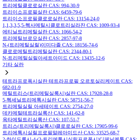
트리에틸클로로실란 CAS: 994-30-9
트리이소프로필실란 CAS: 6459-79-6
트리이소프로필클로로실란 CAS: 13154-24-0
1,1,3,3,5,5-헥사메틸시클로트리실라잔 CAS: 1009-93-4
에티닐트리메틸실란 CAS: 1066-54-2
트리메틸브로모실란 CAS: 2857-97-8
N-(트리메틸실릴)이미다졸 CAS: 18156-74-6
클로로메틸트리메틸실란 CAS: 2344-80-1
N-트리메틸실릴아세트아미드 CAS: 13435-12-6
기타 실란
테트라프로폭시실란 테트라프로필 오르토실리케이트 CAS:
682-01-9
메틸트리스(트리메틸실록시)실란 CAS: 17928-28-8
5-헥세닐트리메톡시실란 CAS: 58751-56-7
트리메틸실릴 아세테이트 CAS: 2754-27-0
데카메틸테트라실록산 CAS: 141-62-8
옥타메틸트리실록산 CAS: 107-51-7
트리스(트리메틸실록시)클로로실란 CAS: 17905-99-6
트리에톡시실릴프로필말레아미드산 CAS: 33525-68-7
2-하이드록시-4-(3-트리에톡시실릴프로폭시)디페닐케톤 CAS: