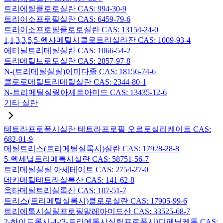
트리에틸클로로실란 CAS: 994-30-9
트리이소프로필실란 CAS: 6459-79-6
트리이소프로필클로로실란 CAS: 13154-24-0
1,1,3,3,5,5-헥사메틸시클로트리실라잔 CAS: 1009-93-4
에티닐트리메틸실란 CAS: 1066-54-2
트리메틸브로모실란 CAS: 2857-97-8
N-(트리메틸실릴)이미다졸 CAS: 18156-74-6
클로로메틸트리메틸실란 CAS: 2344-80-1
N-트리메틸실릴아세트아미드 CAS: 13435-12-6
기타 실란
테트라프로폭시실란 테트라프로필 오르토실리케이트 CAS:
682-01-9
메틸트리스(트리메틸실록시)실란 CAS: 17928-28-8
5-헥세닐트리메톡시실란 CAS: 58751-56-7
트리메틸실릴 아세테이트 CAS: 2754-27-0
데카메틸테트라실록산 CAS: 141-62-8
옥타메틸트리실록산 CAS: 107-51-7
트리스(트리메틸실록시)클로로실란 CAS: 17905-99-6
트리에톡시실릴프로필말레아미드산 CAS: 33525-68-7
2-하이드록시-4-(3-트리에톡시실릴프로폭시)디페닐케톤 CAS: