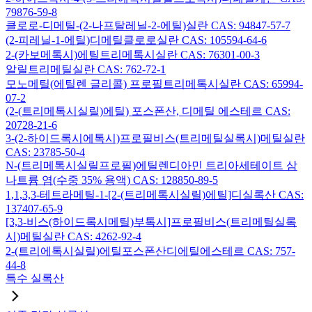
79876-59-8
클로로-디메틸-(2-나프탈레닐-2-에틸)실란 CAS: 94847-57-7
(2-피레닐-1-에틸)디메틸클로로실란 CAS: 105594-64-6
2-(카보메톡시)에틸트리메톡시실란 CAS: 76301-00-3
알릴트리메틸실란 CAS: 762-72-1
모노메틸(에틸렌 글리콜) 프로필트리메톡시실란 CAS: 65994-
07-2
(2-(트리메톡시실릴)에틸) 포스폰산, 디메틸 에스테르 CAS:
20728-21-6
3-(2-하이드록시에톡시)프로필비스(트리메틸실록시)메틸실란
CAS: 23785-50-4
N-(트리메톡시실릴프로필)에틸렌디아민 트리아세테이트 삼
나트륨 염(수중 35% 용액) CAS: 128850-89-5
1,1,3,3-테트라메틸-1-[2-(트리메톡시실릴)에틸]디실록산 CAS:
137407-65-9
[3,3-비스(하이드록시메틸)부톡시]프로필비스(트리메틸실록
시)메틸실란 CAS: 4262-92-4
2-(트리에톡시실릴)에틸포스폰산디에틸에스테르 CAS: 757-
44-8
특수 실록산