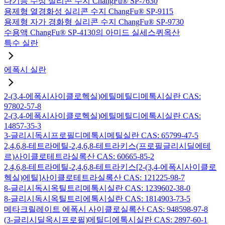
다기능 수성 실리콘 수지 ChangFu® SP-7630
용제형 열경화성 실리콘 수지 ChangFu® SP-9115
용제형 자가 경화형 실리콘 수지 ChangFu® SP-9730
수용액 ChangFu® SP-4130의 아미드 실세스퀴옥산
특수 실란
에폭시 실란
2-(3,4-에폭시사이클로헥실)에틸메틸디메톡시실란 CAS:
97802-57-8
2-(3,4-에폭시사이클로헥실)에틸메틸디에톡시실란 CAS:
14857-35-3
3-글리시독시프로필디메톡시메틸실란 CAS: 65799-47-5
2,4,6,8-테트라메틸-2,4,6,8-테트라키스(프로필글리시딜에테
르)사이클로테트라실록산 CAS: 60665-85-2
2,4,6,8-테트라메틸-2,4,6,8-테트라키스[2-(3,4-에폭시사이클로
헥실)에틸]사이클로테트라실록산 CAS: 121225-98-7
8-글리시독시옥틸트리메톡시실란 CAS: 1239602-38-0
8-글리시독시옥틸트리에톡시실란 CAS: 1814903-73-5
메타크릴레이트 에폭시 사이클로실록산 CAS: 948598-97-8
(3-글리시딜옥시프로필)메틸디에톡시실란 CAS: 2897-60-1