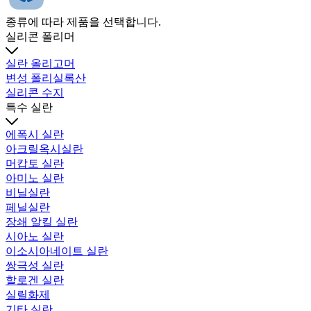
종류에 따라 제품을 선택합니다.
실리콘 폴리머
실란 올리고머
변성 폴리실록산
실리콘 수지
특수 실란
에폭시 실란
아크릴옥시실란
머캅토 실란
아미노 실란
비닐실란
페닐실란
장쇄 알킬 실란
시아노 실란
이소시아네이트 실란
쌍극성 실란
할로겐 실란
실릴화제
기타 실란