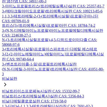
란 염산염 CAS: 34937-00-3
3-아미노프로필트리스(트리메틸실록시)실란 CAS: 25357-81-7
3-(메타크릴아미도프로필)트리에톡시실란 CAS: 109213-85-6
1,1,3,3-테트라메틸-2-(3-(트리메톡시실릴)프로필)구아니딘
CAS: 69709-01-9
트리스[3-(트리에톡시실릴)프로필]아민 CAS: 18784-74-2
3-(N,N-디메틸아미노프로필)아미노프로필메틸디메톡시실란
CAS: 224638-27-1
N-(3-트리에톡시실릴프로필)-4,5-디히드로이미다졸 CAS:
58068-97-6
3-(트리에톡시실릴)프로필아스파르트산 디에틸 에스테르
3-[2-(2-아미노에틸아미노)에틸아미노]프로필메틸디메톡시실
란 CAS: 99740-64-4
3-(벤조트리아졸-1-일)프로필트리메톡시실란
(N,N-디에틸-3-아미노프로필)트리메톡시실란 CAS: 41051-80-
3
비닐실란
비닐트리이소프로페녹시실란 CAS: 15332-99-7
비닐트리스(트리메틸실록시)실란 CAS: 5356-84-3
비닐디메틸클로로실란 CAS: 1719-58-0
1,3-디비닐-1,1,3,3-테트라메틸디실라잔 CAS: 7691-02-3