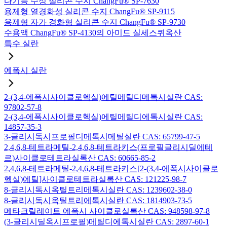
다기능 수성 실리콘 수지 ChangFu® SP-7630
용제형 열경화성 실리콘 수지 ChangFu® SP-9115
용제형 자가 경화형 실리콘 수지 ChangFu® SP-9730
수용액 ChangFu® SP-4130의 아미드 실세스퀴옥산
특수 실란
에폭시 실란
2-(3,4-에폭시사이클로헥실)에틸메틸디메톡시실란 CAS:
97802-57-8
2-(3,4-에폭시사이클로헥실)에틸메틸디에톡시실란 CAS:
14857-35-3
3-글리시독시프로필디메톡시메틸실란 CAS: 65799-47-5
2,4,6,8-테트라메틸-2,4,6,8-테트라키스(프로필글리시딜에테
르)사이클로테트라실록산 CAS: 60665-85-2
2,4,6,8-테트라메틸-2,4,6,8-테트라키스[2-(3,4-에폭시사이클로
헥실)에틸]사이클로테트라실록산 CAS: 121225-98-7
8-글리시독시옥틸트리메톡시실란 CAS: 1239602-38-0
8-글리시독시옥틸트리에톡시실란 CAS: 1814903-73-5
메타크릴레이트 에폭시 사이클로실록산 CAS: 948598-97-8
(3-글리시딜옥시프로필)메틸디에톡시실란 CAS: 2897-60-1