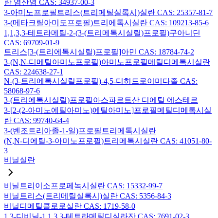
란 염산염 CAS: 34937-00-3
3-아미노프로필트리스(트리메틸실록시)실란 CAS: 25357-81-7
3-(메타크릴아미도프로필)트리에톡시실란 CAS: 109213-85-6
1,1,3,3-테트라메틸-2-(3-(트리메톡시실릴)프로필)구아니딘
CAS: 69709-01-9
트리스[3-(트리에톡시실릴)프로필]아민 CAS: 18784-74-2
3-(N,N-디메틸아미노프로필)아미노프로필메틸디메톡시실란
CAS: 224638-27-1
N-(3-트리에톡시실릴프로필)-4,5-디히드로이미다졸 CAS:
58068-97-6
3-(트리에톡시실릴)프로필아스파르트산 디에틸 에스테르
3-[2-(2-아미노에틸아미노)에틸아미노]프로필메틸디메톡시실
란 CAS: 99740-64-4
3-(벤조트리아졸-1-일)프로필트리메톡시실란
(N,N-디에틸-3-아미노프로필)트리메톡시실란 CAS: 41051-80-
3
비닐실란
비닐트리이소프로페녹시실란 CAS: 15332-99-7
비닐트리스(트리메틸실록시)실란 CAS: 5356-84-3
비닐디메틸클로로실란 CAS: 1719-58-0
1,3-디비닐-1,1,3,3-테트라메틸디실라잔 CAS: 7691-02-3