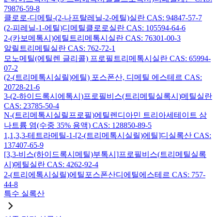
79876-59-8
클로로-디메틸-(2-나프탈레닐-2-에틸)실란 CAS: 94847-57-7
(2-피레닐-1-에틸)디메틸클로로실란 CAS: 105594-64-6
2-(카보메톡시)에틸트리메톡시실란 CAS: 76301-00-3
알릴트리메틸실란 CAS: 762-72-1
모노메틸(에틸렌 글리콜) 프로필트리메톡시실란 CAS: 65994-
07-2
(2-(트리메톡시실릴)에틸) 포스폰산, 디메틸 에스테르 CAS:
20728-21-6
3-(2-하이드록시에톡시)프로필비스(트리메틸실록시)메틸실란
CAS: 23785-50-4
N-(트리메톡시실릴프로필)에틸렌디아민 트리아세테이트 삼
나트륨 염(수중 35% 용액) CAS: 128850-89-5
1,1,3,3-테트라메틸-1-[2-(트리메톡시실릴)에틸]디실록산 CAS:
137407-65-9
[3,3-비스(하이드록시메틸)부톡시]프로필비스(트리메틸실록
시)메틸실란 CAS: 4262-92-4
2-(트리에톡시실릴)에틸포스폰산디에틸에스테르 CAS: 757-
44-8
특수 실록산