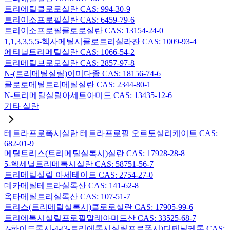
트리에틸클로로실란 CAS: 994-30-9
트리이소프로필실란 CAS: 6459-79-6
트리이소프로필클로로실란 CAS: 13154-24-0
1,1,3,3,5,5-헥사메틸시클로트리실라잔 CAS: 1009-93-4
에티닐트리메틸실란 CAS: 1066-54-2
트리메틸브로모실란 CAS: 2857-97-8
N-(트리메틸실릴)이미다졸 CAS: 18156-74-6
클로로메틸트리메틸실란 CAS: 2344-80-1
N-트리메틸실릴아세트아미드 CAS: 13435-12-6
기타 실란
테트라프로폭시실란 테트라프로필 오르토실리케이트 CAS:
682-01-9
메틸트리스(트리메틸실록시)실란 CAS: 17928-28-8
5-헥세닐트리메톡시실란 CAS: 58751-56-7
트리메틸실릴 아세테이트 CAS: 2754-27-0
데카메틸테트라실록산 CAS: 141-62-8
옥타메틸트리실록산 CAS: 107-51-7
트리스(트리메틸실록시)클로로실란 CAS: 17905-99-6
트리에톡시실릴프로필말레아미드산 CAS: 33525-68-7
2-하이드록시-4-(3-트리에톡시실릴프로폭시)디페닐케톤 CAS: