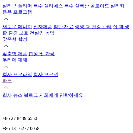
실리콘 폴리머
특수 실라네스
특수 실록산
콜로이드 실리카
응용 프로그램
새로운 에너지
전자제품
첨단 재료
생명 과 건강 관리
집 과 생
활
환경 보호
건설업
농업
맞춤형 합성
맞춤형 제품
합성 및 가공
우리에 대해
회사 프로파일
회사 브로셔
빠른
회사 뉴스
블로그
저희에게 연락하세요
+86 27 8439 6550
+86 181 6277 0058