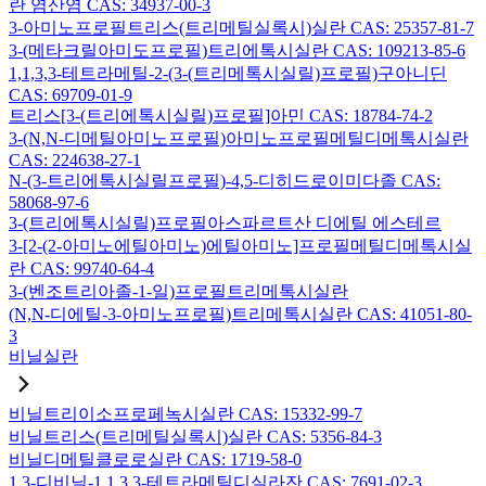
란 염산염 CAS: 34937-00-3
3-아미노프로필트리스(트리메틸실록시)실란 CAS: 25357-81-7
3-(메타크릴아미도프로필)트리에톡시실란 CAS: 109213-85-6
1,1,3,3-테트라메틸-2-(3-(트리메톡시실릴)프로필)구아니딘
CAS: 69709-01-9
트리스[3-(트리에톡시실릴)프로필]아민 CAS: 18784-74-2
3-(N,N-디메틸아미노프로필)아미노프로필메틸디메톡시실란
CAS: 224638-27-1
N-(3-트리에톡시실릴프로필)-4,5-디히드로이미다졸 CAS:
58068-97-6
3-(트리에톡시실릴)프로필아스파르트산 디에틸 에스테르
3-[2-(2-아미노에틸아미노)에틸아미노]프로필메틸디메톡시실
란 CAS: 99740-64-4
3-(벤조트리아졸-1-일)프로필트리메톡시실란
(N,N-디에틸-3-아미노프로필)트리메톡시실란 CAS: 41051-80-
3
비닐실란
비닐트리이소프로페녹시실란 CAS: 15332-99-7
비닐트리스(트리메틸실록시)실란 CAS: 5356-84-3
비닐디메틸클로로실란 CAS: 1719-58-0
1,3-디비닐-1,1,3,3-테트라메틸디실라잔 CAS: 7691-02-3