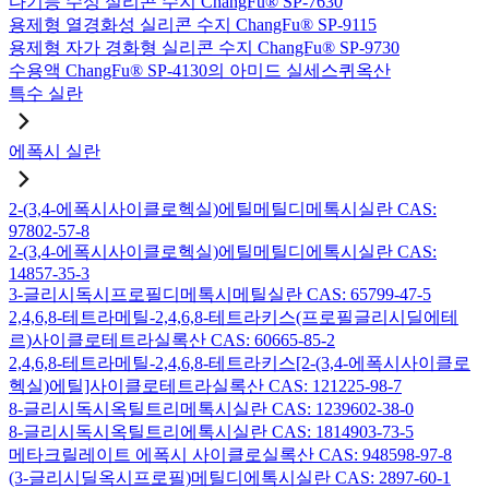
다기능 수성 실리콘 수지 ChangFu® SP-7630
용제형 열경화성 실리콘 수지 ChangFu® SP-9115
용제형 자가 경화형 실리콘 수지 ChangFu® SP-9730
수용액 ChangFu® SP-4130의 아미드 실세스퀴옥산
특수 실란
에폭시 실란
2-(3,4-에폭시사이클로헥실)에틸메틸디메톡시실란 CAS:
97802-57-8
2-(3,4-에폭시사이클로헥실)에틸메틸디에톡시실란 CAS:
14857-35-3
3-글리시독시프로필디메톡시메틸실란 CAS: 65799-47-5
2,4,6,8-테트라메틸-2,4,6,8-테트라키스(프로필글리시딜에테
르)사이클로테트라실록산 CAS: 60665-85-2
2,4,6,8-테트라메틸-2,4,6,8-테트라키스[2-(3,4-에폭시사이클로
헥실)에틸]사이클로테트라실록산 CAS: 121225-98-7
8-글리시독시옥틸트리메톡시실란 CAS: 1239602-38-0
8-글리시독시옥틸트리에톡시실란 CAS: 1814903-73-5
메타크릴레이트 에폭시 사이클로실록산 CAS: 948598-97-8
(3-글리시딜옥시프로필)메틸디에톡시실란 CAS: 2897-60-1