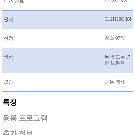
17928-28-8
CAS 번호
C12H28O4SI
공식
청정
최소 97%
색상
무색 또는 연
한 노란색
모습
맑은 액체
특징
응용 프로그램
추가 정보