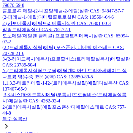
79876-59-8
클로로-디메틸-(2-나프탈레닐-2-에틸)실란 CAS: 94847-57-7
(2-피레닐-1-에틸)디메틸클로로실란 CAS: 105594-64-6
2-(카보메톡시)에틸트리메톡시실란 CAS: 76301-00-3
알릴트리메틸실란 CAS: 762-72-1
모노메틸(에틸렌 글리콜) 프로필트리메톡시실란 CAS: 65994-
07-2
(2-(트리메톡시실릴)에틸) 포스폰산, 디메틸 에스테르 CAS:
20728-21-6
3-(2-하이드록시에톡시)프로필비스(트리메틸실록시)메틸실란
CAS: 23785-50-4
N-(트리메톡시실릴프로필)에틸렌디아민 트리아세테이트 삼
나트륨 염(수중 35% 용액) CAS: 128850-89-5
1,1,3,3-테트라메틸-1-[2-(트리메톡시실릴)에틸]디실록산 CAS:
137407-65-9
[3,3-비스(하이드록시메틸)부톡시]프로필비스(트리메틸실록
시)메틸실란 CAS: 4262-92-4
2-(트리에톡시실릴)에틸포스폰산디에틸에스테르 CAS: 757-
44-8
특수 실록산