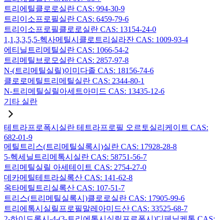
트리에틸클로로실란 CAS: 994-30-9
트리이소프로필실란 CAS: 6459-79-6
트리이소프로필클로로실란 CAS: 13154-24-0
1,1,3,3,5,5-헥사메틸시클로트리실라잔 CAS: 1009-93-4
에티닐트리메틸실란 CAS: 1066-54-2
트리메틸브로모실란 CAS: 2857-97-8
N-(트리메틸실릴)이미다졸 CAS: 18156-74-6
클로로메틸트리메틸실란 CAS: 2344-80-1
N-트리메틸실릴아세트아미드 CAS: 13435-12-6
기타 실란
테트라프로폭시실란 테트라프로필 오르토실리케이트 CAS:
682-01-9
메틸트리스(트리메틸실록시)실란 CAS: 17928-28-8
5-헥세닐트리메톡시실란 CAS: 58751-56-7
트리메틸실릴 아세테이트 CAS: 2754-27-0
데카메틸테트라실록산 CAS: 141-62-8
옥타메틸트리실록산 CAS: 107-51-7
트리스(트리메틸실록시)클로로실란 CAS: 17905-99-6
트리에톡시실릴프로필말레아미드산 CAS: 33525-68-7
2-하이드록시-4-(3-트리에톡시실릴프로폭시)디페닐케톤 CAS: