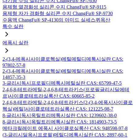
다기능 수성 실리콘 수지 ChangFu® SP-7630
용제형 열경화성 실리콘 수지 ChangFu® SP-9115
용제형 자가 경화형 실리콘 수지 ChangFu® SP-9730
수용액 ChangFu® SP-4130의 아미드 실세스퀴옥산
특수 실란
에폭시 실란
2-(3,4-에폭시사이클로헥실)에틸메틸디메톡시실란 CAS:
97802-57-8
2-(3,4-에폭시사이클로헥실)에틸메틸디에톡시실란 CAS:
14857-35-3
3-글리시독시프로필디메톡시메틸실란 CAS: 65799-47-5
2,4,6,8-테트라메틸-2,4,6,8-테트라키스(프로필글리시딜에테
르)사이클로테트라실록산 CAS: 60665-85-2
2,4,6,8-테트라메틸-2,4,6,8-테트라키스[2-(3,4-에폭시사이클로
헥실)에틸]사이클로테트라실록산 CAS: 121225-98-7
8-글리시독시옥틸트리메톡시실란 CAS: 1239602-38-0
8-글리시독시옥틸트리에톡시실란 CAS: 1814903-73-5
메타크릴레이트 에폭시 사이클로실록산 CAS: 948598-97-8
(3-글리시딜옥시프로필)메틸디에톡시실란 CAS: 2897-60-1