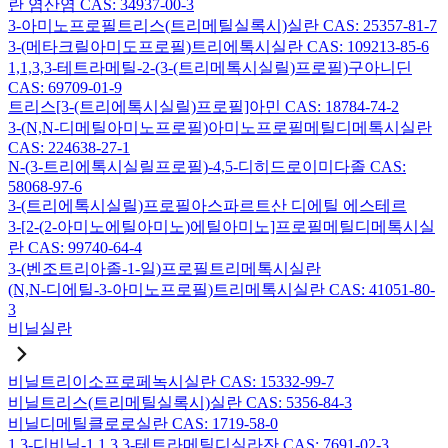
란 염산염 CAS: 34937-00-3
3-아미노프로필트리스(트리메틸실록시)실란 CAS: 25357-81-7
3-(메타크릴아미도프로필)트리에톡시실란 CAS: 109213-85-6
1,1,3,3-테트라메틸-2-(3-(트리메톡시실릴)프로필)구아니딘
CAS: 69709-01-9
트리스[3-(트리에톡시실릴)프로필]아민 CAS: 18784-74-2
3-(N,N-디메틸아미노프로필)아미노프로필메틸디메톡시실란
CAS: 224638-27-1
N-(3-트리에톡시실릴프로필)-4,5-디히드로이미다졸 CAS:
58068-97-6
3-(트리에톡시실릴)프로필아스파르트산 디에틸 에스테르
3-[2-(2-아미노에틸아미노)에틸아미노]프로필메틸디메톡시실
란 CAS: 99740-64-4
3-(벤조트리아졸-1-일)프로필트리메톡시실란
(N,N-디에틸-3-아미노프로필)트리메톡시실란 CAS: 41051-80-
3
비닐실란
비닐트리이소프로페녹시실란 CAS: 15332-99-7
비닐트리스(트리메틸실록시)실란 CAS: 5356-84-3
비닐디메틸클로로실란 CAS: 1719-58-0
1,3-디비닐-1,1,3,3-테트라메틸디실라잔 CAS: 7691-02-3