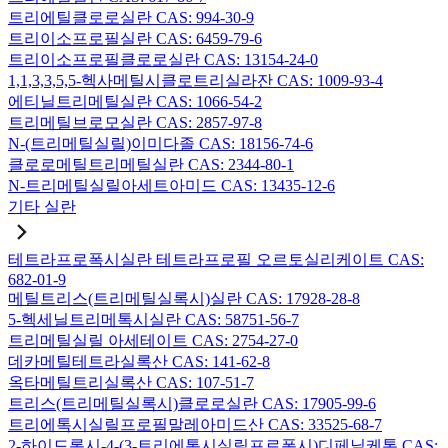
트리에틸클로로실란 CAS: 994-30-9
트리이소프로필실란 CAS: 6459-79-6
트리이소프로필클로로실란 CAS: 13154-24-0
1,1,3,3,5,5-헥사메틸시클로트리실라잔 CAS: 1009-93-4
에티닐트리메틸실란 CAS: 1066-54-2
트리메틸브로모실란 CAS: 2857-97-8
N-(트리메틸실릴)이미다졸 CAS: 18156-74-6
클로로메틸트리메틸실란 CAS: 2344-80-1
N-트리메틸실릴아세트아미드 CAS: 13435-12-6
기타 실란
테트라프로폭시실란 테트라프로필 오르토실리케이트 CAS:
682-01-9
메틸트리스(트리메틸실록시)실란 CAS: 17928-28-8
5-헥세닐트리메톡시실란 CAS: 58751-56-7
트리메틸실릴 아세테이트 CAS: 2754-27-0
데카메틸테트라실록산 CAS: 141-62-8
옥타메틸트리실록산 CAS: 107-51-7
트리스(트리메틸실록시)클로로실란 CAS: 17905-99-6
트리에톡시실릴프로필말레아미드산 CAS: 33525-68-7
2-하이드록시-4-(3-트리에톡시실릴프로폭시)디페닐케톤 CAS: