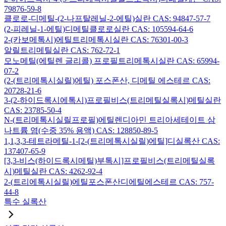
79876-59-8
클로로-디메틸-(2-나프탈레닐-2-에틸)실란 CAS: 94847-57-7
(2-피레닐-1-에틸)디메틸클로로실란 CAS: 105594-64-6
2-(카보메톡시)에틸트리메톡시실란 CAS: 76301-00-3
알릴트리메틸실란 CAS: 762-72-1
모노메틸(에틸렌 글리콜) 프로필트리메톡시실란 CAS: 65994-
07-2
(2-(트리메톡시실릴)에틸) 포스폰산, 디메틸 에스테르 CAS:
20728-21-6
3-(2-하이드록시에톡시)프로필비스(트리메틸실록시)메틸실란
CAS: 23785-50-4
N-(트리메톡시실릴프로필)에틸렌디아민 트리아세테이트 삼
나트륨 염(수중 35% 용액) CAS: 128850-89-5
1,1,3,3-테트라메틸-1-[2-(트리메톡시실릴)에틸]디실록산 CAS:
137407-65-9
[3,3-비스(하이드록시메틸)부톡시]프로필비스(트리메틸실록
시)메틸실란 CAS: 4262-92-4
2-(트리에톡시실릴)에틸포스폰산디에틸에스테르 CAS: 757-
44-8
특수 실록산