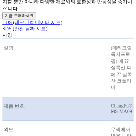
지할 뿐만 아니라 다양한 재료와의 호환성과 반응성을 증가시
⁇ 니다.
지금 구매하세요
TDS (테크니컬 데이터 시트)
SDS (안전 날짜 시트)
사양
설명
(메타크릴
록시프로
필) 메 ⁇
실록산-디
메 ⁇ 실록
산 코폴리
머
ChangFu®
제품 번호.
MS-MA09
외모
무색에서
밝은 노란