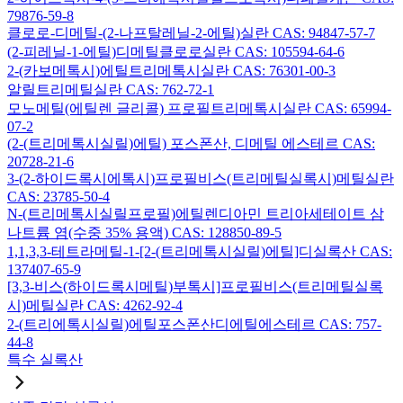
79876-59-8
클로로-디메틸-(2-나프탈레닐-2-에틸)실란 CAS: 94847-57-7
(2-피레닐-1-에틸)디메틸클로로실란 CAS: 105594-64-6
2-(카보메톡시)에틸트리메톡시실란 CAS: 76301-00-3
알릴트리메틸실란 CAS: 762-72-1
모노메틸(에틸렌 글리콜) 프로필트리메톡시실란 CAS: 65994-
07-2
(2-(트리메톡시실릴)에틸) 포스폰산, 디메틸 에스테르 CAS:
20728-21-6
3-(2-하이드록시에톡시)프로필비스(트리메틸실록시)메틸실란
CAS: 23785-50-4
N-(트리메톡시실릴프로필)에틸렌디아민 트리아세테이트 삼
나트륨 염(수중 35% 용액) CAS: 128850-89-5
1,1,3,3-테트라메틸-1-[2-(트리메톡시실릴)에틸]디실록산 CAS:
137407-65-9
[3,3-비스(하이드록시메틸)부톡시]프로필비스(트리메틸실록
시)메틸실란 CAS: 4262-92-4
2-(트리에톡시실릴)에틸포스폰산디에틸에스테르 CAS: 757-
44-8
특수 실록산