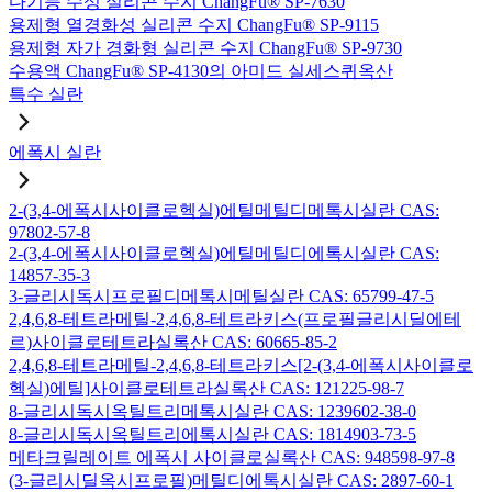
다기능 수성 실리콘 수지 ChangFu® SP-7630
용제형 열경화성 실리콘 수지 ChangFu® SP-9115
용제형 자가 경화형 실리콘 수지 ChangFu® SP-9730
수용액 ChangFu® SP-4130의 아미드 실세스퀴옥산
특수 실란
에폭시 실란
2-(3,4-에폭시사이클로헥실)에틸메틸디메톡시실란 CAS:
97802-57-8
2-(3,4-에폭시사이클로헥실)에틸메틸디에톡시실란 CAS:
14857-35-3
3-글리시독시프로필디메톡시메틸실란 CAS: 65799-47-5
2,4,6,8-테트라메틸-2,4,6,8-테트라키스(프로필글리시딜에테
르)사이클로테트라실록산 CAS: 60665-85-2
2,4,6,8-테트라메틸-2,4,6,8-테트라키스[2-(3,4-에폭시사이클로
헥실)에틸]사이클로테트라실록산 CAS: 121225-98-7
8-글리시독시옥틸트리메톡시실란 CAS: 1239602-38-0
8-글리시독시옥틸트리에톡시실란 CAS: 1814903-73-5
메타크릴레이트 에폭시 사이클로실록산 CAS: 948598-97-8
(3-글리시딜옥시프로필)메틸디에톡시실란 CAS: 2897-60-1