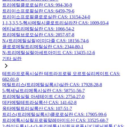
트리에틸클로로실란 CAS: 994-30-9
트리이소프로필실란 CAS: 6459-79-6
트리이소프로필클로로실란 CAS: 13154-24-0
1,1,3,3,5,5-헥사메틸시클로트리실라잔 CAS: 1009-93-4
에티닐트리메틸실란 CAS: 1066-54-2
트리메틸브로모실란 CAS: 2857-97-8
N-(트리메틸실릴)이미다졸 CAS: 18156-74-6
클로로메틸트리메틸실란 CAS: 2344-80-1
N-트리메틸실릴아세트아미드 CAS: 13435-12-6
기타 실란
테트라프로폭시실란 테트라프로필 오르토실리케이트 CAS:
682-01-9
메틸트리스(트리메틸실록시)실란 CAS: 17928-28-8
5-헥세닐트리메톡시실란 CAS: 58751-56-7
트리메틸실릴 아세테이트 CAS: 2754-27-0
데카메틸테트라실록산 CAS: 141-62-8
옥타메틸트리실록산 CAS: 107-51-7
트리스(트리메틸실록시)클로로실란 CAS: 17905-99-6
트리에톡시실릴프로필말레아미드산 CAS: 33525-68-7
2-하이드록시-4-(3-트리에톡시실릴프로폭시)디페닐케톤 CAS: