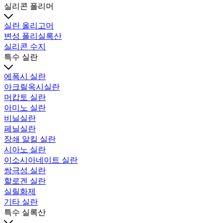
실리콘 폴리머
실란 올리고머
변성 폴리실록산
실리콘 수지
특수 실란
에폭시 실란
아크릴옥시실란
머캅토 실란
아미노 실란
비닐실란
페닐실란
장쇄 알킬 실란
시아노 실란
이소시아네이트 실란
쌍극성 실란
할로겐 실란
실릴화제
기타 실란
특수 실록산