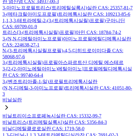
란 염산염 CAS: 34937-00-3
3-아미노프로필트리스(트리메틸실록시)실란 CAS: 25357-81-7
3-(메타크릴아미도프로필)트리에톡시실란 CAS: 109213-85-6
1,1,3,3-테트라메틸-2-(3-(트리메톡시실릴)프로필)구아니딘
CAS: 69709-01-9
트리스[3-(트리에톡시실릴)프로필]아민 CAS: 18784-74-2
3-(N,N-디메틸아미노프로필)아미노프로필메틸디메톡시실란
CAS: 224638-27-1
N-(3-트리에톡시실릴프로필)-4,5-디히드로이미다졸 CAS:
58068-97-6
3-(트리에톡시실릴)프로필아스파르트산 디에틸 에스테르
3-[2-(2-아미노에틸아미노)에틸아미노]프로필메틸디메톡시실
란 CAS: 99740-64-4
3-(벤조트리아졸-1-일)프로필트리메톡시실란
(N,N-디에틸-3-아미노프로필)트리메톡시실란 CAS: 41051-80-
3
비닐실란
비닐트리이소프로페녹시실란 CAS: 15332-99-7
비닐트리스(트리메틸실록시)실란 CAS: 5356-84-3
비닐디메틸클로로실란 CAS: 1719-58-0
1,3-디비닐-1,1,3,3-테트라메틸디실라잔 CAS: 7691-02-3