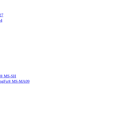
27
4
 MS-SH
u® MS-MA09