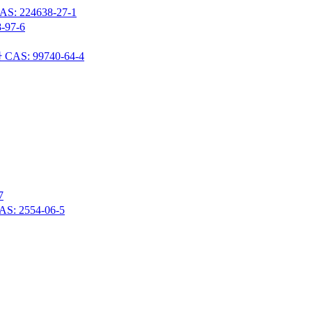
24638-27-1
97-6
 99740-64-4
7
 2554-06-5