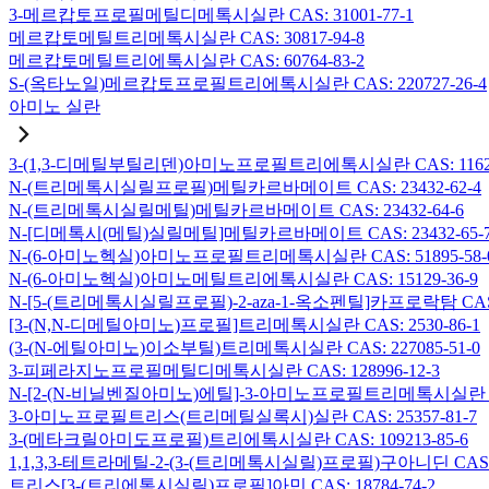
3-메르캅토프로필메틸디메톡시실란 CAS: 31001-77-1
메르캅토메틸트리메톡시실란 CAS: 30817-94-8
메르캅토메틸트리에톡시실란 CAS: 60764-83-2
S-(옥타노일)메르캅토프로필트리에톡시실란 CAS: 220727-26-4
아미노 실란
3-(1,3-디메틸부틸리덴)아미노프로필트리에톡시실란 CAS: 116229
N-(트리메톡시실릴프로필)메틸카르바메이트 CAS: 23432-62-4
N-(트리메톡시실릴메틸)메틸카르바메이트 CAS: 23432-64-6
N-[디메톡시(메틸)실릴메틸]메틸카르바메이트 CAS: 23432-65-
N-(6-아미노헥실)아미노프로필트리메톡시실란 CAS: 51895-58-
N-(6-아미노헥실)아미노메틸트리에톡시실란 CAS: 15129-36-9
N-[5-(트리메톡시실릴프로필)-2-aza-1-옥소펜틸]카프로락탐 CAS: 1
[3-(N,N-디메틸아미노)프로필]트리메톡시실란 CAS: 2530-86-1
(3-(N-에틸아미노)이소부틸)트리메톡시실란 CAS: 227085-51-0
3-피페라지노프로필메틸디메톡시실란 CAS: 128996-12-3
N-[2-(N-비닐벤질아미노)에틸]-3-아미노프로필트리메톡시실란 염산염
3-아미노프로필트리스(트리메틸실록시)실란 CAS: 25357-81-7
3-(메타크릴아미도프로필)트리에톡시실란 CAS: 109213-85-6
1,1,3,3-테트라메틸-2-(3-(트리메톡시실릴)프로필)구아니딘 CAS: 6
트리스[3-(트리에톡시실릴)프로필]아민 CAS: 18784-74-2