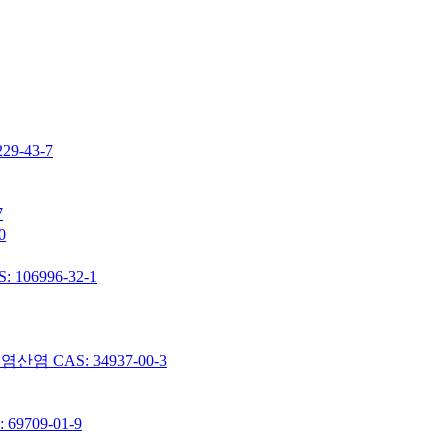
-43-7
7
0
06996-32-1
 CAS: 34937-00-3
9709-01-9