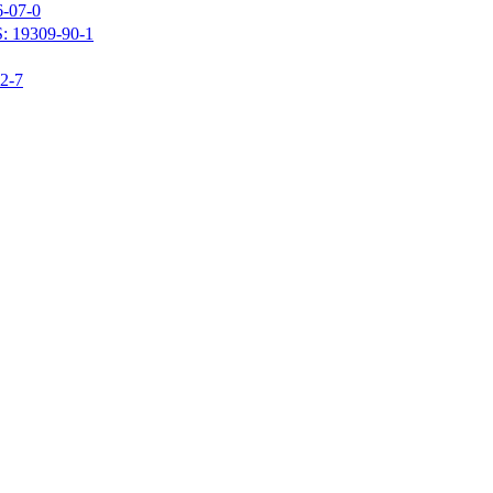
07-0
309-90-1
-7