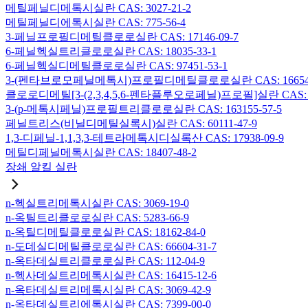
메틸페닐디메톡시실란 CAS: 3027-21-2
메틸페닐디에톡시실란 CAS: 775-56-4
3-페닐프로필디메틸클로로실란 CAS: 17146-09-7
6-페닐헥실트리클로로실란 CAS: 18035-33-1
6-페닐헥실디메틸클로로실란 CAS: 97451-53-1
3-(펜타브로모페닐메톡시)프로필디메틸클로로실란 CAS: 166546-
클로로디메틸[3-(2,3,4,5,6-펜타플루오로페닐)프로필]실란 CAS: 15
3-(p-메톡시페닐)프로필트리클로로실란 CAS: 163155-57-5
페닐트리스(비닐디메틸실록시)실란 CAS: 60111-47-9
1,3-디페닐-1,1,3,3-테트라메톡시디실록산 CAS: 17938-09-9
메틸디페닐메톡시실란 CAS: 18407-48-2
장쇄 알킬 실란
n-헥실트리메톡시실란 CAS: 3069-19-0
n-옥틸트리클로로실란 CAS: 5283-66-9
n-옥틸디메틸클로로실란 CAS: 18162-84-0
n-도데실디메틸클로로실란 CAS: 66604-31-7
n-옥타데실트리클로로실란 CAS: 112-04-9
n-헥사데실트리메톡시실란 CAS: 16415-12-6
n-옥타데실트리메톡시실란 CAS: 3069-42-9
n-옥타데실트리에톡시실란 CAS: 7399-00-0