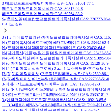
3-메르캅토프로필메틸디메톡시실란 CAS: 31001-77-1
메르캅토메틸트리메톡시실란 CAS: 30817-94-8
메르캅토메틸트리에톡시실란 CAS: 60764-83-2
S-(옥타노일)메르캅토프로필트리에톡시실란 CAS: 220727-26-4
아미노 실란
3-(1,3-디메틸부틸리덴)아미노프로필트리에톡시실란 CAS: 116229
N-(트리메톡시실릴프로필)메틸카르바메이트 CAS: 23432-62-4
N-(트리메톡시실릴메틸)메틸카르바메이트 CAS: 23432-64-6
N-[디메톡시(메틸)실릴메틸]메틸카르바메이트 CAS: 23432-65-
N-(6-아미노헥실)아미노프로필트리메톡시실란 CAS: 51895-58-
N-(6-아미노헥실)아미노메틸트리에톡시실란 CAS: 15129-36-9
N-[5-(트리메톡시실릴프로필)-2-aza-1-옥소펜틸]카프로락탐 CAS: 1
[3-(N,N-디메틸아미노)프로필]트리메톡시실란 CAS: 2530-86-1
(3-(N-에틸아미노)이소부틸)트리메톡시실란 CAS: 227085-51-0
3-피페라지노프로필메틸디메톡시실란 CAS: 128996-12-3
N-[2-(N-비닐벤질아미노)에틸]-3-아미노프로필트리메톡시실란 염산염
3-아미노프로필트리스(트리메틸실록시)실란 CAS: 25357-81-7
3-(메타크릴아미도프로필)트리에톡시실란 CAS: 109213-85-6
1,1,3,3-테트라메틸-2-(3-(트리메톡시실릴)프로필)구아니딘 CAS: 6
트리스[3-(트리에톡시실릴)프로필]아민 CAS: 18784-74-2