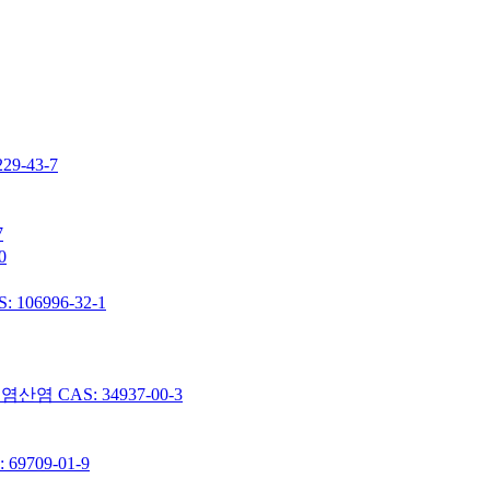
-43-7
7
0
06996-32-1
 CAS: 34937-00-3
9709-01-9