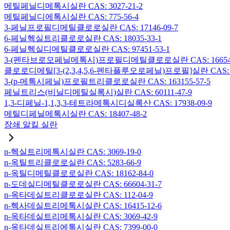
메틸페닐디메톡시실란 CAS: 3027-21-2
메틸페닐디에톡시실란 CAS: 775-56-4
3-페닐프로필디메틸클로로실란 CAS: 17146-09-7
6-페닐헥실트리클로로실란 CAS: 18035-33-1
6-페닐헥실디메틸클로로실란 CAS: 97451-53-1
3-(펜타브로모페닐메톡시)프로필디메틸클로로실란 CAS: 166546-
클로로디메틸[3-(2,3,4,5,6-펜타플루오로페닐)프로필]실란 CAS: 15
3-(p-메톡시페닐)프로필트리클로로실란 CAS: 163155-57-5
페닐트리스(비닐디메틸실록시)실란 CAS: 60111-47-9
1,3-디페닐-1,1,3,3-테트라메톡시디실록산 CAS: 17938-09-9
메틸디페닐메톡시실란 CAS: 18407-48-2
장쇄 알킬 실란
n-헥실트리메톡시실란 CAS: 3069-19-0
n-옥틸트리클로로실란 CAS: 5283-66-9
n-옥틸디메틸클로로실란 CAS: 18162-84-0
n-도데실디메틸클로로실란 CAS: 66604-31-7
n-옥타데실트리클로로실란 CAS: 112-04-9
n-헥사데실트리메톡시실란 CAS: 16415-12-6
n-옥타데실트리메톡시실란 CAS: 3069-42-9
n-옥타데실트리에톡시실란 CAS: 7399-00-0