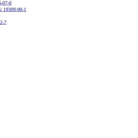
07-0
309-90-1
-7