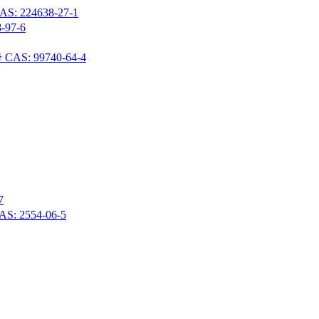
24638-27-1
97-6
 99740-64-4
7
 2554-06-5