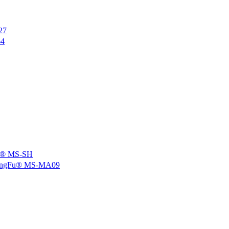
27
4
 MS-SH
u® MS-MA09