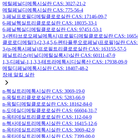
메틸페닐디메톡시실란 CAS: 3027-21-2
메틸페닐디에톡시실란 CAS: 775-56-4
3-페닐프로필디메틸클로로실란 CAS: 17146-09-7
6-페닐헥실트리클로로실란 CAS: 18035-33-1
6-페닐헥실디메틸클로로실란 CAS: 97451-53-1
3-(펜타브로모페닐메톡시)프로필디메틸클로로실란 CAS: 166546-
클로로디메틸[3-(2,3,4,5,6-펜타플루오로페닐)프로필]실란 CAS: 15
3-(p-메톡시페닐)프로필트리클로로실란 CAS: 163155-57-5
페닐트리스(비닐디메틸실록시)실란 CAS: 60111-47-9
1,3-디페닐-1,1,3,3-테트라메톡시디실록산 CAS: 17938-09-9
메틸디페닐메톡시실란 CAS: 18407-48-2
장쇄 알킬 실란
n-헥실트리메톡시실란 CAS: 3069-19-0
n-옥틸트리클로로실란 CAS: 5283-66-9
n-옥틸디메틸클로로실란 CAS: 18162-84-0
n-도데실디메틸클로로실란 CAS: 66604-31-7
n-옥타데실트리클로로실란 CAS: 112-04-9
n-헥사데실트리메톡시실란 CAS: 16415-12-6
n-옥타데실트리메톡시실란 CAS: 3069-42-9
n-옥타데실트리에톡시실란 CAS: 7399-00-0