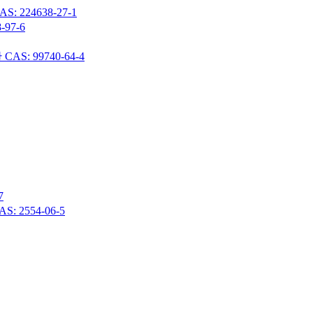
24638-27-1
97-6
 99740-64-4
7
 2554-06-5