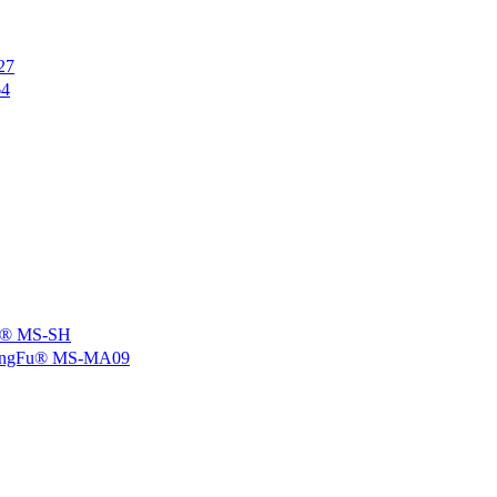
27
4
 MS-SH
u® MS-MA09