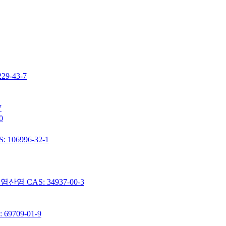
-43-7
7
0
06996-32-1
 CAS: 34937-00-3
9709-01-9