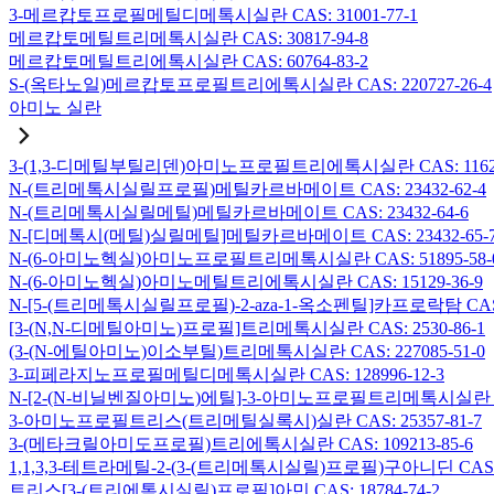
3-메르캅토프로필메틸디메톡시실란 CAS: 31001-77-1
메르캅토메틸트리메톡시실란 CAS: 30817-94-8
메르캅토메틸트리에톡시실란 CAS: 60764-83-2
S-(옥타노일)메르캅토프로필트리에톡시실란 CAS: 220727-26-4
아미노 실란
3-(1,3-디메틸부틸리덴)아미노프로필트리에톡시실란 CAS: 116229
N-(트리메톡시실릴프로필)메틸카르바메이트 CAS: 23432-62-4
N-(트리메톡시실릴메틸)메틸카르바메이트 CAS: 23432-64-6
N-[디메톡시(메틸)실릴메틸]메틸카르바메이트 CAS: 23432-65-
N-(6-아미노헥실)아미노프로필트리메톡시실란 CAS: 51895-58-
N-(6-아미노헥실)아미노메틸트리에톡시실란 CAS: 15129-36-9
N-[5-(트리메톡시실릴프로필)-2-aza-1-옥소펜틸]카프로락탐 CAS: 1
[3-(N,N-디메틸아미노)프로필]트리메톡시실란 CAS: 2530-86-1
(3-(N-에틸아미노)이소부틸)트리메톡시실란 CAS: 227085-51-0
3-피페라지노프로필메틸디메톡시실란 CAS: 128996-12-3
N-[2-(N-비닐벤질아미노)에틸]-3-아미노프로필트리메톡시실란 염산염
3-아미노프로필트리스(트리메틸실록시)실란 CAS: 25357-81-7
3-(메타크릴아미도프로필)트리에톡시실란 CAS: 109213-85-6
1,1,3,3-테트라메틸-2-(3-(트리메톡시실릴)프로필)구아니딘 CAS: 6
트리스[3-(트리에톡시실릴)프로필]아민 CAS: 18784-74-2