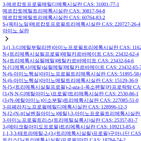
3-메르캅토프로필메틸디메톡시실란 CAS: 31001-77-1
메르캅토메틸트리메톡시실란 CAS: 30817-94-8
메르캅토메틸트리에톡시실란 CAS: 60764-83-2
S-(옥타노일)메르캅토프로필트리에톡시실란 CAS: 220727-26-4
아미노 실란
3-(1,3-디메틸부틸리덴)아미노프로필트리에톡시실란 CAS: 116229
N-(트리메톡시실릴프로필)메틸카르바메이트 CAS: 23432-62-4
N-(트리메톡시실릴메틸)메틸카르바메이트 CAS: 23432-64-6
N-[디메톡시(메틸)실릴메틸]메틸카르바메이트 CAS: 23432-65-
N-(6-아미노헥실)아미노프로필트리메톡시실란 CAS: 51895-58-
N-(6-아미노헥실)아미노메틸트리에톡시실란 CAS: 15129-36-9
N-[5-(트리메톡시실릴프로필)-2-aza-1-옥소펜틸]카프로락탐 CAS: 1
[3-(N,N-디메틸아미노)프로필]트리메톡시실란 CAS: 2530-86-1
(3-(N-에틸아미노)이소부틸)트리메톡시실란 CAS: 227085-51-0
3-피페라지노프로필메틸디메톡시실란 CAS: 128996-12-3
N-[2-(N-비닐벤질아미노)에틸]-3-아미노프로필트리메톡시실란 염산염
3-아미노프로필트리스(트리메틸실록시)실란 CAS: 25357-81-7
3-(메타크릴아미도프로필)트리에톡시실란 CAS: 109213-85-6
1,1,3,3-테트라메틸-2-(3-(트리메톡시실릴)프로필)구아니딘 CAS: 6
트리스[3-(트리에톡시실릴)프로필]아민 CAS: 18784-74-2