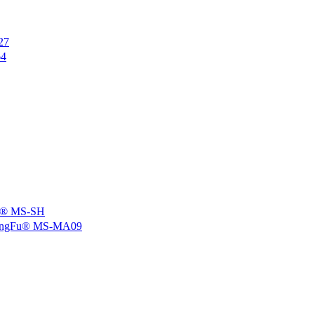
27
4
 MS-SH
u® MS-MA09