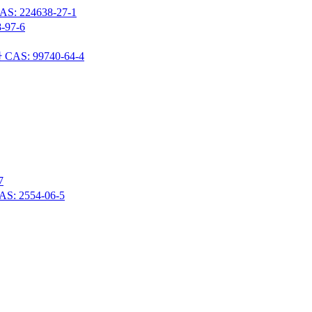
24638-27-1
97-6
 99740-64-4
7
 2554-06-5