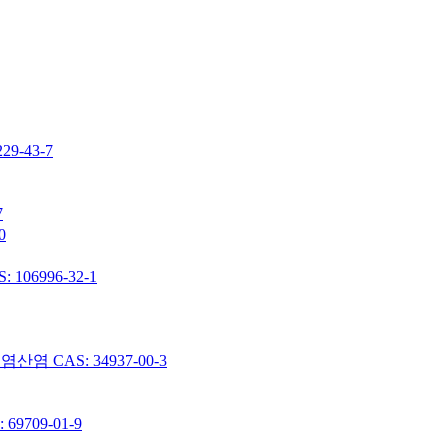
-43-7
7
0
06996-32-1
 CAS: 34937-00-3
9709-01-9