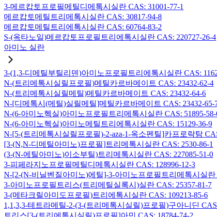
3-메르캅토프로필메틸디메톡시실란 CAS: 31001-77-1
메르캅토메틸트리메톡시실란 CAS: 30817-94-8
메르캅토메틸트리에톡시실란 CAS: 60764-83-2
S-(옥타노일)메르캅토프로필트리에톡시실란 CAS: 220727-26-4
아미노 실란
3-(1,3-디메틸부틸리덴)아미노프로필트리에톡시실란 CAS: 116229
N-(트리메톡시실릴프로필)메틸카르바메이트 CAS: 23432-62-4
N-(트리메톡시실릴메틸)메틸카르바메이트 CAS: 23432-64-6
N-[디메톡시(메틸)실릴메틸]메틸카르바메이트 CAS: 23432-65-
N-(6-아미노헥실)아미노프로필트리메톡시실란 CAS: 51895-58-
N-(6-아미노헥실)아미노메틸트리에톡시실란 CAS: 15129-36-9
N-[5-(트리메톡시실릴프로필)-2-aza-1-옥소펜틸]카프로락탐 CAS: 1
[3-(N,N-디메틸아미노)프로필]트리메톡시실란 CAS: 2530-86-1
(3-(N-에틸아미노)이소부틸)트리메톡시실란 CAS: 227085-51-0
3-피페라지노프로필메틸디메톡시실란 CAS: 128996-12-3
N-[2-(N-비닐벤질아미노)에틸]-3-아미노프로필트리메톡시실란 염산염
3-아미노프로필트리스(트리메틸실록시)실란 CAS: 25357-81-7
3-(메타크릴아미도프로필)트리에톡시실란 CAS: 109213-85-6
1,1,3,3-테트라메틸-2-(3-(트리메톡시실릴)프로필)구아니딘 CAS: 6
트리스[3-(트리에톡시실릴)프로필]아민 CAS: 18784-74-2