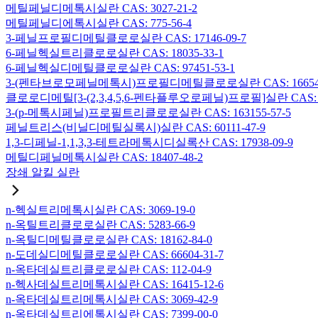
메틸페닐디메톡시실란 CAS: 3027-21-2
메틸페닐디에톡시실란 CAS: 775-56-4
3-페닐프로필디메틸클로로실란 CAS: 17146-09-7
6-페닐헥실트리클로로실란 CAS: 18035-33-1
6-페닐헥실디메틸클로로실란 CAS: 97451-53-1
3-(펜타브로모페닐메톡시)프로필디메틸클로로실란 CAS: 166546-
클로로디메틸[3-(2,3,4,5,6-펜타플루오로페닐)프로필]실란 CAS: 15
3-(p-메톡시페닐)프로필트리클로로실란 CAS: 163155-57-5
페닐트리스(비닐디메틸실록시)실란 CAS: 60111-47-9
1,3-디페닐-1,1,3,3-테트라메톡시디실록산 CAS: 17938-09-9
메틸디페닐메톡시실란 CAS: 18407-48-2
장쇄 알킬 실란
n-헥실트리메톡시실란 CAS: 3069-19-0
n-옥틸트리클로로실란 CAS: 5283-66-9
n-옥틸디메틸클로로실란 CAS: 18162-84-0
n-도데실디메틸클로로실란 CAS: 66604-31-7
n-옥타데실트리클로로실란 CAS: 112-04-9
n-헥사데실트리메톡시실란 CAS: 16415-12-6
n-옥타데실트리메톡시실란 CAS: 3069-42-9
n-옥타데실트리에톡시실란 CAS: 7399-00-0