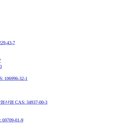
-43-7
7
0
06996-32-1
 CAS: 34937-00-3
9709-01-9