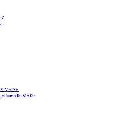
27
4
 MS-SH
u® MS-MA09