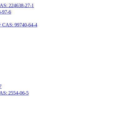
24638-27-1
97-6
 99740-64-4
7
 2554-06-5