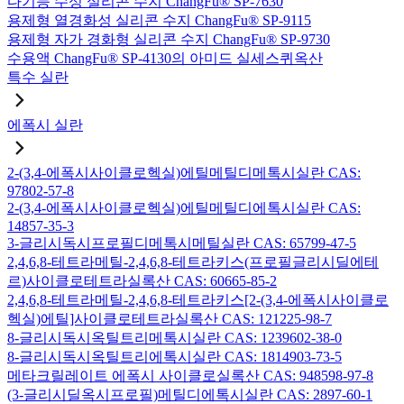
다기능 수성 실리콘 수지 ChangFu® SP-7630
용제형 열경화성 실리콘 수지 ChangFu® SP-9115
용제형 자가 경화형 실리콘 수지 ChangFu® SP-9730
수용액 ChangFu® SP-4130의 아미드 실세스퀴옥산
특수 실란
에폭시 실란
2-(3,4-에폭시사이클로헥실)에틸메틸디메톡시실란 CAS:
97802-57-8
2-(3,4-에폭시사이클로헥실)에틸메틸디에톡시실란 CAS:
14857-35-3
3-글리시독시프로필디메톡시메틸실란 CAS: 65799-47-5
2,4,6,8-테트라메틸-2,4,6,8-테트라키스(프로필글리시딜에테
르)사이클로테트라실록산 CAS: 60665-85-2
2,4,6,8-테트라메틸-2,4,6,8-테트라키스[2-(3,4-에폭시사이클로
헥실)에틸]사이클로테트라실록산 CAS: 121225-98-7
8-글리시독시옥틸트리메톡시실란 CAS: 1239602-38-0
8-글리시독시옥틸트리에톡시실란 CAS: 1814903-73-5
메타크릴레이트 에폭시 사이클로실록산 CAS: 948598-97-8
(3-글리시딜옥시프로필)메틸디에톡시실란 CAS: 2897-60-1