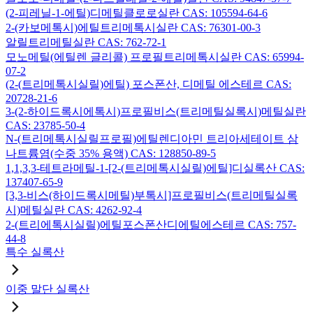
(2-피레닐-1-에틸)디메틸클로로실란 CAS: 105594-64-6
2-(카보메톡시)에틸트리메톡시실란 CAS: 76301-00-3
알릴트리메틸실란 CAS: 762-72-1
모노메틸(에틸렌 글리콜) 프로필트리메톡시실란 CAS: 65994-
07-2
(2-(트리메톡시실릴)에틸) 포스폰산, 디메틸 에스테르 CAS:
20728-21-6
3-(2-하이드록시에톡시)프로필비스(트리메틸실록시)메틸실란
CAS: 23785-50-4
N-(트리메톡시실릴프로필)에틸렌디아민 트리아세테이트 삼
나트륨염(수중 35% 용액) CAS: 128850-89-5
1,1,3,3-테트라메틸-1-[2-(트리메톡시실릴)에틸]디실록산 CAS:
137407-65-9
[3,3-비스(하이드록시메틸)부톡시]프로필비스(트리메틸실록
시)메틸실란 CAS: 4262-92-4
2-(트리에톡시실릴)에틸포스폰산디에틸에스테르 CAS: 757-
44-8
특수 실록산
이중 말단 실록산