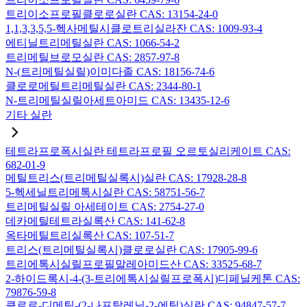
트리이소프로필클로로실란 CAS: 13154-24-0
1,1,3,3,5,5-헥사메틸시클로트리실라잔 CAS: 1009-93-4
에티닐트리메틸실란 CAS: 1066-54-2
트리메틸브로모실란 CAS: 2857-97-8
N-(트리메틸실릴)이미다졸 CAS: 18156-74-6
클로로메틸트리메틸실란 CAS: 2344-80-1
N-트리메틸실릴아세트아미드 CAS: 13435-12-6
기타 실란
테트라프로폭시실란 테트라프로필 오르토실리케이트 CAS:
682-01-9
메틸트리스(트리메틸실록시)실란 CAS: 17928-28-8
5-헥세닐트리메톡시실란 CAS: 58751-56-7
트리메틸실릴 아세테이트 CAS: 2754-27-0
데카메틸테트라실록산 CAS: 141-62-8
옥타메틸트리실록산 CAS: 107-51-7
트리스(트리메틸실록시)클로로실란 CAS: 17905-99-6
트리에톡시실릴프로필말레아미드산 CAS: 33525-68-7
2-하이드록시-4-(3-트리에톡시실릴프로폭시)디페닐케톤 CAS:
79876-59-8
클로로-디메틸-(2-나프탈레닐-2-에틸)실란 CAS: 94847-57-7