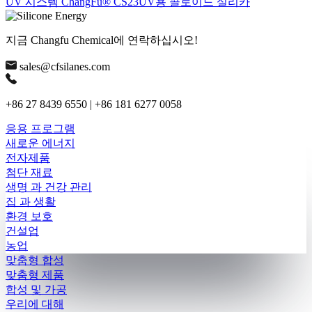
UV 시스템 ChangFu® CS23UV용 콜로이드 실리카
지금 Changfu Chemical에 연락하십시오!
sales@cfsilanes.com
+86 27 8439 6550 | +86 181 6277 0058
응용 프로그램
새로운 에너지
전자제품
첨단 재료
생명 과 건강 관리
집 과 생활
환경 보호
건설업
농업
맞춤형 합성
맞춤형 제품
합성 및 가공
우리에 대해