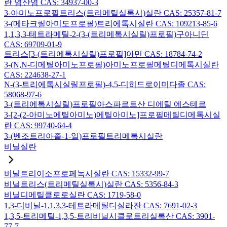
란 염산염 CAS: 34937-00-3
3-아미노프로필트리스(트리메틸실록시)실란 CAS: 25357-81-7
3-(메타크릴아미도프로필)트리에톡시실란 CAS: 109213-85-6
1,1,3,3-테트라메틸-2-(3-(트리메톡시실릴)프로필)구아니딘
CAS: 69709-01-9
트리스[3-(트리에톡시실릴)프로필]아민 CAS: 18784-74-2
3-(N,N-디메틸아미노프로필)아미노프로필메틸디메톡시실란
CAS: 224638-27-1
N-(3-트리에톡시실릴프로필)-4,5-디히드로이미다졸 CAS:
58068-97-6
3-(트리에톡시실릴)프로필아스파르트산 디에틸 에스테르
3-[2-(2-아미노에틸아미노)에틸아미노]프로필메틸디메톡시실
란 CAS: 99740-64-4
3-(벤조트리아졸-1-일)프로필트리메톡시실란
비닐실란
비닐트리이소프로페녹시실란 CAS: 15332-99-7
비닐트리스(트리메틸실록시)실란 CAS: 5356-84-3
비닐디메틸클로로실란 CAS: 1719-58-0
1,3-디비닐-1,1,3,3-테트라메틸디실라잔 CAS: 7691-02-3
1,3,5-트리메틸-1,3,5-트리비닐시클로트리실록산 CAS: 3901-
77-7