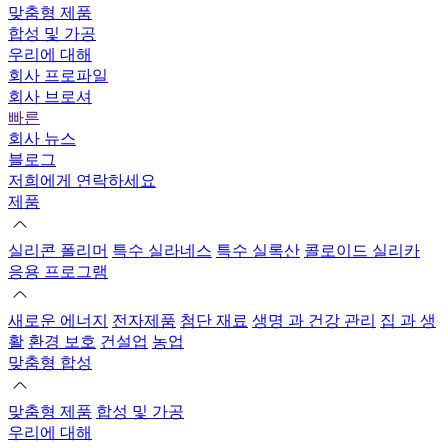
맞춤형 제품
합성 및 가공
우리에 대해
회사 프로파일
회사 브로셔
빠른
회사 뉴스
블로그
저희에게 연락하세요
제품
실리콘 폴리머
특수 실라네스
특수 실록산
콜로이드 실리카
응용 프로그램
새로운 에너지
전자제품
첨단 재료
생명 과 건강 관리
집 과 생
활
환경 보호
건설업
농업
맞춤형 합성
맞춤형 제품
합성 및 가공
우리에 대해