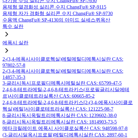
다기능 수성 실리콘 수지 ChangFu® SP-7630
용제형 열경화성 실리콘 수지 ChangFu® SP-9115
용제형 자가 경화형 실리콘 수지 ChangFu® SP-9730
수용액 ChangFu® SP-4130의 아미드 실세스퀴옥산
특수 실란
에폭시 실란
2-(3,4-에폭시사이클로헥실)에틸메틸디메톡시실란 CAS:
97802-57-8
2-(3,4-에폭시사이클로헥실)에틸메틸디에톡시실란 CAS:
14857-35-3
3-글리시독시프로필디메톡시메틸실란 CAS: 65799-47-5
2,4,6,8-테트라메틸-2,4,6,8-테트라키스(프로필글리시딜에테
르)사이클로테트라실록산 CAS: 60665-85-2
2,4,6,8-테트라메틸-2,4,6,8-테트라키스[2-(3,4-에폭시사이클로
헥실)에틸]사이클로테트라실록산 CAS: 121225-98-7
8-글리시독시옥틸트리메톡시실란 CAS: 1239602-38-0
8-글리시독시옥틸트리에톡시실란 CAS: 1814903-73-5
메타크릴레이트 에폭시 사이클로실록산 CAS: 948598-97-8
(3-글리시딜옥시프로필)메틸디에톡시실란 CAS: 2897-60-1