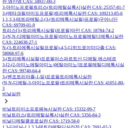
란 염산염 CAS: 34937-00-3
3-아미노프로필트리스(트리메틸실록시)실란 CAS: 25357-81-7
3-(메타크릴아미도프로필)트리에톡시실란 CAS: 109213-85-6
1,1,3,3-테트라메틸-2-(3-(트리메톡시실릴)프로필)구아니딘
CAS: 69709-01-9
트리스[3-(트리에톡시실릴)프로필]아민 CAS: 18784-74-2
3-(N,N-디메틸아미노프로필)아미노프로필메틸디메톡시실란
CAS: 224638-27-1
N-(3-트리에톡시실릴프로필)-4,5-디히드로이미다졸 CAS:
58068-97-6
3-(트리에톡시실릴)프로필아스파르트산 디에틸 에스테르
3-[2-(2-아미노에틸아미노)에틸아미노]프로필메틸디메톡시실
란 CAS: 99740-64-4
3-(벤조트리아졸-1-일)프로필트리메톡시실란
(N,N-디에틸-3-아미노프로필)트리메톡시실란 CAS: 41051-80-
3
비닐실란
비닐트리이소프로페녹시실란 CAS: 15332-99-7
비닐트리스(트리메틸실록시)실란 CAS: 5356-84-3
비닐디메틸클로로실란 CAS: 1719-58-0
1,3-디비닐-1,1,3,3-테트라메틸디실라잔 CAS: 7691-02-3