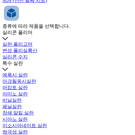
SDS (안전 날짜 시트)
종류에 따라 제품을 선택합니다.
실리콘 폴리머
실란 올리고머
변성 폴리실록산
실리콘 수지
특수 실란
에폭시 실란
아크릴옥시실란
머캅토 실란
아미노 실란
비닐실란
페닐실란
장쇄 알킬 실란
시아노 실란
이소시아네이트 실란
쌍극성 실란