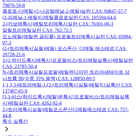
79876-59-8
클로로-디메틸-(2-나프탈레닐-2-에틸)실란 CAS: 94847-57-7
(2-피레닐-1-에틸)디메틸클로로실란 CAS: 105594-64-6
2-(카보메톡시)에틸트리메톡시실란 CAS: 76301-00-3
알릴트리메틸실란 CAS: 762-72-1
모노메틸(에틸렌 글리콜) 프로필트리메톡시실란 CAS: 65994-
07-2
(2-(트리메톡시실릴)에틸) 포스폰산, 디메틸 에스테르 CAS:
20728-21-6
3-(2-하이드록시에톡시)프로필비스(트리메틸실록시)메틸실란
CAS: 23785-50-4
N-(트리메톡시실릴프로필)에틸렌디아민 트리아세테이트 삼
나트륨 염(수중 35% 용액) CAS: 128850-89-5
1,1,3,3-테트라메틸-1-[2-(트리메톡시실릴)에틸]디실록산 CAS:
137407-65-9
[3,3-비스(하이드록시메틸)부톡시]프로필비스(트리메틸실록
시)메틸실란 CAS: 4262-92-4
2-(트리에톡시실릴)에틸포스폰산디에틸에스테르 CAS: 757-
44-8
특수 실록산