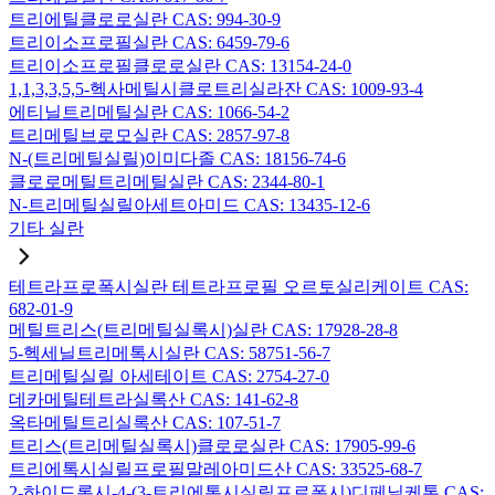
트리에틸클로로실란 CAS: 994-30-9
트리이소프로필실란 CAS: 6459-79-6
트리이소프로필클로로실란 CAS: 13154-24-0
1,1,3,3,5,5-헥사메틸시클로트리실라잔 CAS: 1009-93-4
에티닐트리메틸실란 CAS: 1066-54-2
트리메틸브로모실란 CAS: 2857-97-8
N-(트리메틸실릴)이미다졸 CAS: 18156-74-6
클로로메틸트리메틸실란 CAS: 2344-80-1
N-트리메틸실릴아세트아미드 CAS: 13435-12-6
기타 실란
테트라프로폭시실란 테트라프로필 오르토실리케이트 CAS:
682-01-9
메틸트리스(트리메틸실록시)실란 CAS: 17928-28-8
5-헥세닐트리메톡시실란 CAS: 58751-56-7
트리메틸실릴 아세테이트 CAS: 2754-27-0
데카메틸테트라실록산 CAS: 141-62-8
옥타메틸트리실록산 CAS: 107-51-7
트리스(트리메틸실록시)클로로실란 CAS: 17905-99-6
트리에톡시실릴프로필말레아미드산 CAS: 33525-68-7
2-하이드록시-4-(3-트리에톡시실릴프로폭시)디페닐케톤 CAS: