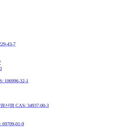
-43-7
7
0
06996-32-1
 CAS: 34937-00-3
9709-01-9