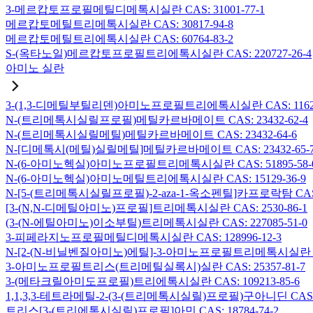
3-메르캅토프로필메틸디메톡시실란 CAS: 31001-77-1
메르캅토메틸트리메톡시실란 CAS: 30817-94-8
메르캅토메틸트리에톡시실란 CAS: 60764-83-2
S-(옥타노일)메르캅토프로필트리에톡시실란 CAS: 220727-26-4
아미노 실란
3-(1,3-디메틸부틸리덴)아미노프로필트리에톡시실란 CAS: 116229
N-(트리메톡시실릴프로필)메틸카르바메이트 CAS: 23432-62-4
N-(트리메톡시실릴메틸)메틸카르바메이트 CAS: 23432-64-6
N-[디메톡시(메틸)실릴메틸]메틸카르바메이트 CAS: 23432-65-
N-(6-아미노헥실)아미노프로필트리메톡시실란 CAS: 51895-58-
N-(6-아미노헥실)아미노메틸트리에톡시실란 CAS: 15129-36-9
N-[5-(트리메톡시실릴프로필)-2-aza-1-옥소펜틸]카프로락탐 CAS: 1
[3-(N,N-디메틸아미노)프로필]트리메톡시실란 CAS: 2530-86-1
(3-(N-에틸아미노)이소부틸)트리메톡시실란 CAS: 227085-51-0
3-피페라지노프로필메틸디메톡시실란 CAS: 128996-12-3
N-[2-(N-비닐벤질아미노)에틸]-3-아미노프로필트리메톡시실란 염산염
3-아미노프로필트리스(트리메틸실록시)실란 CAS: 25357-81-7
3-(메타크릴아미도프로필)트리에톡시실란 CAS: 109213-85-6
1,1,3,3-테트라메틸-2-(3-(트리메톡시실릴)프로필)구아니딘 CAS: 6
트리스[3-(트리에톡시실릴)프로필]아민 CAS: 18784-74-2