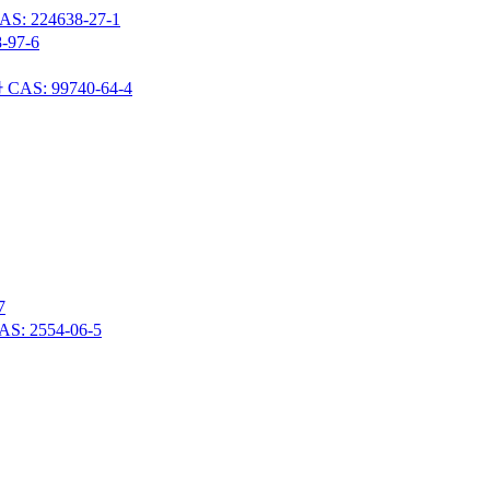
24638-27-1
97-6
 99740-64-4
7
 2554-06-5