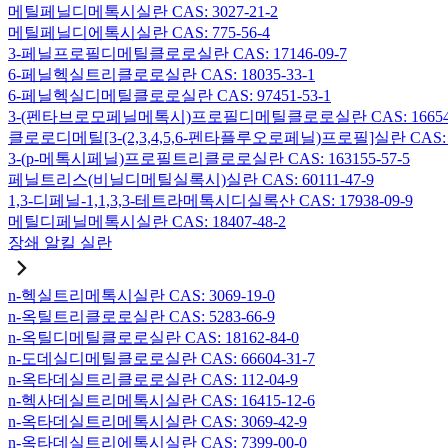
메틸페닐디메톡시실란 CAS: 3027-21-2
메틸페닐디에톡시실란 CAS: 775-56-4
3-페닐프로필디메틸클로로실란 CAS: 17146-09-7
6-페닐헥실트리클로로실란 CAS: 18035-33-1
6-페닐헥실디메틸클로로실란 CAS: 97451-53-1
3-(펜타브로모페닐메톡시)프로필디메틸클로로실란 CAS: 166546-
클로로디메틸[3-(2,3,4,5,6-펜타플루오로페닐)프로필]실란 CAS: 15
3-(p-메톡시페닐)프로필트리클로로실란 CAS: 163155-57-5
페닐트리스(비닐디메틸실록시)실란 CAS: 60111-47-9
1,3-디페닐-1,1,3,3-테트라메톡시디실록산 CAS: 17938-09-9
메틸디페닐메톡시실란 CAS: 18407-48-2
장쇄 알킬 실란
n-헥실트리메톡시실란 CAS: 3069-19-0
n-옥틸트리클로로실란 CAS: 5283-66-9
n-옥틸디메틸클로로실란 CAS: 18162-84-0
n-도데실디메틸클로로실란 CAS: 66604-31-7
n-옥타데실트리클로로실란 CAS: 112-04-9
n-헥사데실트리메톡시실란 CAS: 16415-12-6
n-옥타데실트리메톡시실란 CAS: 3069-42-9
n-옥타데실트리에톡시실란 CAS: 7399-00-0