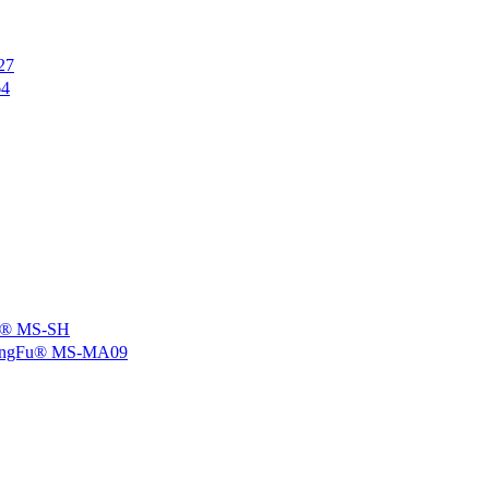
27
4
 MS-SH
u® MS-MA09