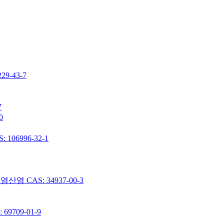
-43-7
7
0
06996-32-1
 CAS: 34937-00-3
9709-01-9