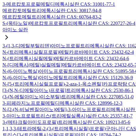
3-메르캅토프로필메틸디메톡시실란 CAS: 31001-77-1
메르캅토메틸트리메톡시실란 CAS: 30817-94-8
메르캅토메틸트리에톡시실란 CAS: 60764-83-2
S-(옥타노일)메르캅토프로필트리에톡시실란 CAS: 220727-26-4
아미노 실란
3-(1,3-디메틸부틸리덴)아미노프로필트리에톡시실란 CAS: 116229
N-(트리메톡시실릴프로필)메틸카르바메이트 CAS: 23432-62-4
N-(트리메톡시실릴메틸)메틸카르바메이트 CAS: 23432-64-6
N-[디메톡시(메틸)실릴메틸]메틸카르바메이트 CAS: 23432-65-
N-(6-아미노헥실)아미노프로필트리메톡시실란 CAS: 51895-58-
N-(6-아미노헥실)아미노메틸트리에톡시실란 CAS: 15129-36-9
N-[5-(트리메톡시실릴프로필)-2-aza-1-옥소펜틸]카프로락탐 CAS: 1
[3-(N,N-디메틸아미노)프로필]트리메톡시실란 CAS: 2530-86-1
(3-(N-에틸아미노)이소부틸)트리메톡시실란 CAS: 227085-51-0
3-피페라지노프로필메틸디메톡시실란 CAS: 128996-12-3
N-[2-(N-비닐벤질아미노)에틸]-3-아미노프로필트리메톡시실란 염산염
3-아미노프로필트리스(트리메틸실록시)실란 CAS: 25357-81-7
3-(메타크릴아미도프로필)트리에톡시실란 CAS: 109213-85-6
1,1,3,3-테트라메틸-2-(3-(트리메톡시실릴)프로필)구아니딘 CAS: 6
트리스[3-(트리에톡시실릴)프로필]아민 CAS: 18784-74-2