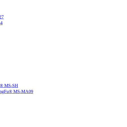
27
4
 MS-SH
u® MS-MA09