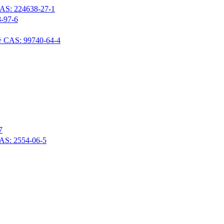
24638-27-1
97-6
 99740-64-4
7
 2554-06-5