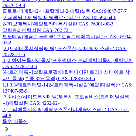
79876-59-8
클로로-디메틸-(2-나프탈레닐-2-에틸)실란 CAS: 94847-57-7
(2-피레닐-1-에틸)디메틸클로로실란 CAS: 105594-64-6
2-(카보메톡시)에틸트리메톡시실란 CAS: 76301-00-3
알릴트리메틸실란 CAS: 762-72-1
모노메틸(에틸렌 글리콜) 프로필트리메톡시실란 CAS: 65994-
07-2
(2-(트리메톡시실릴)에틸) 포스폰산, 디메틸 에스테르 CAS:
20728-21-6
3-(2-하이드록시에톡시)프로필비스(트리메틸실록시)메틸실란
CAS: 23785-50-4
N-(트리메톡시실릴프로필)에틸렌디아민 트리아세테이트 삼
나트륨 염(수중 35% 용액) CAS: 128850-89-5
1,1,3,3-테트라메틸-1-[2-(트리메톡시실릴)에틸]디실록산 CAS:
137407-65-9
[3,3-비스(하이드록시메틸)부톡시]프로필비스(트리메틸실록
시)메틸실란 CAS: 4262-92-4
2-(트리에톡시실릴)에틸포스폰산디에틸에스테르 CAS: 757-
44-8
특수 실록산