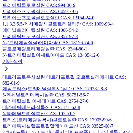
트리에틸클로로실란 CAS: 994-30-9
트리이소프로필실란 CAS: 6459-79-6
트리이소프로필클로로실란 CAS: 13154-24-0
1,1,3,3,5,5-헥사메틸시클로트리실라잔 CAS: 1009-93-4
에티닐트리메틸실란 CAS: 1066-54-2
트리메틸브로모실란 CAS: 2857-97-8
N-(트리메틸실릴)이미다졸 CAS: 18156-74-6
클로로메틸트리메틸실란 CAS: 2344-80-1
N-트리메틸실릴아세트아미드 CAS: 13435-12-6
기타 실란
테트라프로폭시실란 테트라프로필 오르토실리케이트 CAS:
682-01-9
메틸트리스(트리메틸실록시)실란 CAS: 17928-28-8
5-헥세닐트리메톡시실란 CAS: 58751-56-7
트리메틸실릴 아세테이트 CAS: 2754-27-0
데카메틸테트라실록산 CAS: 141-62-8
옥타메틸트리실록산 CAS: 107-51-7
트리스(트리메틸실록시)클로로실란 CAS: 17905-99-6
트리에톡시실릴프로필말레아미드산 CAS: 33525-68-7
2-하이드록시-4-(3-트리에톡시실릴프로폭시)디페닐케톤 CAS: