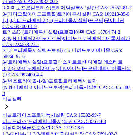
란 염산염 CAS: 34937-00-3
3-아미노프로필트리스(트리메틸실록시)실란 CAS: 25357-81-7
3-(메타크릴아미도프로필)트리에톡시실란 CAS: 109213-85-6
1,1,3,3-테트라메틸-2-(3-(트리메톡시실릴)프로필)구아니딘
CAS: 69709-01-9
트리스[3-(트리에톡시실릴)프로필]아민 CAS: 18784-74-2
3-(N,N-디메틸아미노프로필)아미노프로필메틸디메톡시실란
CAS: 224638-27-1
N-(3-트리에톡시실릴프로필)-4,5-디히드로이미다졸 CAS:
58068-97-6
3-(트리에톡시실릴)프로필아스파르트산 디에틸 에스테르
3-[2-(2-아미노에틸아미노)에틸아미노]프로필메틸디메톡시실
란 CAS: 99740-64-4
3-(벤조트리아졸-1-일)프로필트리메톡시실란
(N,N-디에틸-3-아미노프로필)트리메톡시실란 CAS: 41051-80-
3
비닐실란
비닐트리이소프로페녹시실란 CAS: 15332-99-7
비닐트리스(트리메틸실록시)실란 CAS: 5356-84-3
비닐디메틸클로로실란 CAS: 1719-58-0
1,3-디비닐-1,1,3,3-테트라메틸디실라잔 CAS: 7691-02-3