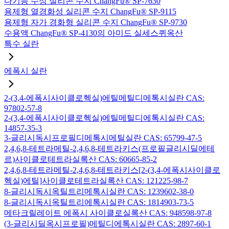
다기능 수성 실리콘 수지 ChangFu® SP-7630
용제형 열경화성 실리콘 수지 ChangFu® SP-9115
용제형 자가 경화형 실리콘 수지 ChangFu® SP-9730
수용액 ChangFu® SP-4130의 아미드 실세스퀴옥산
특수 실란
에폭시 실란
2-(3,4-에폭시사이클로헥실)에틸메틸디메톡시실란 CAS:
97802-57-8
2-(3,4-에폭시사이클로헥실)에틸메틸디에톡시실란 CAS:
14857-35-3
3-글리시독시프로필디메톡시메틸실란 CAS: 65799-47-5
2,4,6,8-테트라메틸-2,4,6,8-테트라키스(프로필글리시딜에테
르)사이클로테트라실록산 CAS: 60665-85-2
2,4,6,8-테트라메틸-2,4,6,8-테트라키스[2-(3,4-에폭시사이클로
헥실)에틸]사이클로테트라실록산 CAS: 121225-98-7
8-글리시독시옥틸트리메톡시실란 CAS: 1239602-38-0
8-글리시독시옥틸트리에톡시실란 CAS: 1814903-73-5
메타크릴레이트 에폭시 사이클로실록산 CAS: 948598-97-8
(3-글리시딜옥시프로필)메틸디에톡시실란 CAS: 2897-60-1