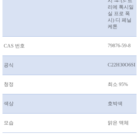
시 -4- (3- 트
리에 톡시일
실 프로 폭
시) 디 페닐
케톤
79876-59-8
CAS 번호
C22H30O6SI
공식
청정
최소 95%
색상
호박색
모습
맑은 액체