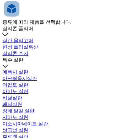
종류에 따라 제품을 선택합니다.
실리콘 폴리머
실란 올리고머
변성 폴리실록산
실리콘 수지
특수 실란
에폭시 실란
아크릴옥시실란
머캅토 실란
아미노 실란
비닐실란
페닐실란
장쇄 알킬 실란
시아노 실란
이소시아네이트 실란
쌍극성 실란
할로겐 실란