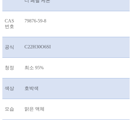
디 페닐 케톤
CAS
79876-59-8
번호
C22H30O6SI
공식
청정
최소 95%
색상
호박색
모습
맑은 액체