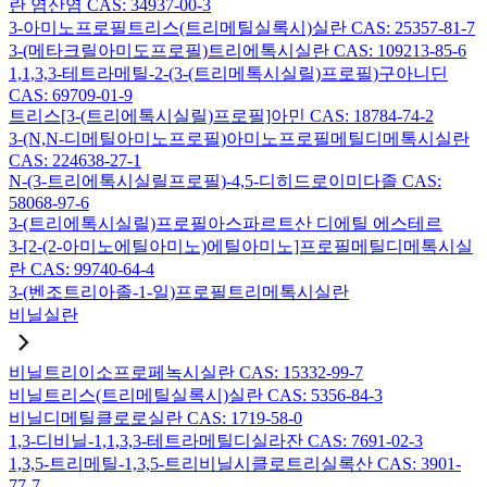
란 염산염 CAS: 34937-00-3
3-아미노프로필트리스(트리메틸실록시)실란 CAS: 25357-81-7
3-(메타크릴아미도프로필)트리에톡시실란 CAS: 109213-85-6
1,1,3,3-테트라메틸-2-(3-(트리메톡시실릴)프로필)구아니딘
CAS: 69709-01-9
트리스[3-(트리에톡시실릴)프로필]아민 CAS: 18784-74-2
3-(N,N-디메틸아미노프로필)아미노프로필메틸디메톡시실란
CAS: 224638-27-1
N-(3-트리에톡시실릴프로필)-4,5-디히드로이미다졸 CAS:
58068-97-6
3-(트리에톡시실릴)프로필아스파르트산 디에틸 에스테르
3-[2-(2-아미노에틸아미노)에틸아미노]프로필메틸디메톡시실
란 CAS: 99740-64-4
3-(벤조트리아졸-1-일)프로필트리메톡시실란
비닐실란
비닐트리이소프로페녹시실란 CAS: 15332-99-7
비닐트리스(트리메틸실록시)실란 CAS: 5356-84-3
비닐디메틸클로로실란 CAS: 1719-58-0
1,3-디비닐-1,1,3,3-테트라메틸디실라잔 CAS: 7691-02-3
1,3,5-트리메틸-1,3,5-트리비닐시클로트리실록산 CAS: 3901-
77-7