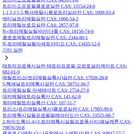
트리이소프로필클로로실란 CAS: 13154-24-0
1,1,3,3,5,5-헥사메틸시클로트리실라잔 CAS: 1009-93-4
에티닐트리메틸실란 CAS: 1066-54-2
트리메틸브로모실란 CAS: 2857-97-8
N-(트리메틸실릴)이미다졸 CAS: 18156-74-6
클로로메틸트리메틸실란 CAS: 2344-80-1
N-트리메틸실릴아세트아미드 CAS: 13435-12-6
기타 실란
테트라프로폭시실란 테트라프로필 오르토실리케이트 CAS:
682-01-9
메틸트리스(트리메틸실록시)실란 CAS: 17928-28-8
5-헥세닐트리메톡시실란 CAS: 58751-56-7
트리메틸실릴 아세테이트 CAS: 2754-27-0
데카메틸테트라실록산 CAS: 141-62-8
옥타메틸트리실록산 CAS: 107-51-7
트리스(트리메틸실록시)클로로실란 CAS: 17905-99-6
트리에톡시실릴프로필말레아미드산 CAS: 33525-68-7
2-하이드록시-4-(3-트리에톡시실릴프로폭시)디페닐케톤 CAS:
79876-59-8
클로로-디메틸-(2-나프탈레닐-2-에틸)실란 CAS: 94847-57-7