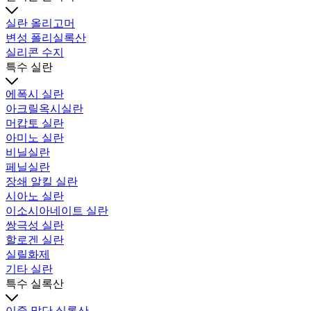
실란 올리고머
변성 폴리실록산
실리콘 수지
특수 실란
에폭시 실란
아크릴옥시실란
머캅토 실란
아미노 실란
비닐실란
페닐실란
장쇄 알킬 실란
시아노 실란
이소시아네이트 실란
쌍극성 실란
할로겐 실란
실릴화제
기타 실란
특수 실록산
이중 말단 실록산