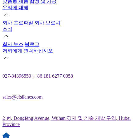
맞춤형 제품
합성 및 가공
우리에 대해
회사 프로파일
회사 브로셔
소식
회사 뉴스
블로그
저희에게 연락하십시오
027-84396550 | +86 181 6277 0058
sales@cfsilanes.com
2 번, Dongfeng Avenue, Wuhan 경제 및 기술 개발 구역, Hubei
Province