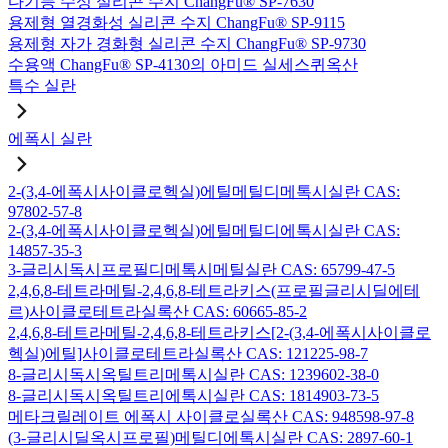
다기능 수성 실리콘 수지 ChangFu® SP-7630
용제형 열경화성 실리콘 수지 ChangFu® SP-9115
용제형 자가 경화형 실리콘 수지 ChangFu® SP-9730
수용액 ChangFu® SP-4130의 아미드 실세스퀴옥산
특수 실란
에폭시 실란
2-(3,4-에폭시사이클로헥실)에틸메틸디메톡시실란 CAS:
97802-57-8
2-(3,4-에폭시사이클로헥실)에틸메틸디에톡시실란 CAS:
14857-35-3
3-글리시독시프로필디메톡시메틸실란 CAS: 65799-47-5
2,4,6,8-테트라메틸-2,4,6,8-테트라키스(프로필글리시딜에테
르)사이클로테트라실록산 CAS: 60665-85-2
2,4,6,8-테트라메틸-2,4,6,8-테트라키스[2-(3,4-에폭시사이클로
헥실)에틸]사이클로테트라실록산 CAS: 121225-98-7
8-글리시독시옥틸트리메톡시실란 CAS: 1239602-38-0
8-글리시독시옥틸트리에톡시실란 CAS: 1814903-73-5
메타크릴레이트 에폭시 사이클로실록산 CAS: 948598-97-8
(3-글리시딜옥시프로필)메틸디에톡시실란 CAS: 2897-60-1