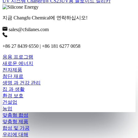
UV 시스템 ChangFu® CS23UV용 콜로이드 실리카
지금 Changfu Chemical에 연락하십시오!
sales@cfsilanes.com
+86 27 8439 6550 | +86 181 6277 0058
응용 프로그램
새로운 에너지
전자제품
첨단 재료
생명 과 건강 관리
집 과 생활
환경 보호
건설업
농업
맞춤형 합성
맞춤형 제품
합성 및 가공
우리에 대해