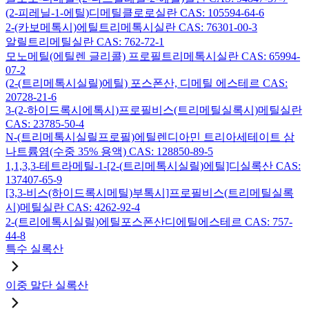
(2-피레닐-1-에틸)디메틸클로로실란 CAS: 105594-64-6
2-(카보메톡시)에틸트리메톡시실란 CAS: 76301-00-3
알릴트리메틸실란 CAS: 762-72-1
모노메틸(에틸렌 글리콜) 프로필트리메톡시실란 CAS: 65994-
07-2
(2-(트리메톡시실릴)에틸) 포스폰산, 디메틸 에스테르 CAS:
20728-21-6
3-(2-하이드록시에톡시)프로필비스(트리메틸실록시)메틸실란
CAS: 23785-50-4
N-(트리메톡시실릴프로필)에틸렌디아민 트리아세테이트 삼
나트륨염(수중 35% 용액) CAS: 128850-89-5
1,1,3,3-테트라메틸-1-[2-(트리메톡시실릴)에틸]디실록산 CAS:
137407-65-9
[3,3-비스(하이드록시메틸)부톡시]프로필비스(트리메틸실록
시)메틸실란 CAS: 4262-92-4
2-(트리에톡시실릴)에틸포스폰산디에틸에스테르 CAS: 757-
44-8
특수 실록산
이중 말단 실록산