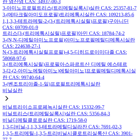
란 염산염 CAS: 34937-00-3
3-아미노프로필트리스(트리메틸실록시)실란 CAS: 25357-81-7
3-(메타크릴아미도프로필)트리에톡시실란 CAS: 109213-85-6
1,1,3,3-테트라메틸-2-(3-(트리메톡시실릴)프로필)구아니딘
CAS: 69709-01-9
트리스[3-(트리에톡시실릴)프로필]아민 CAS: 18784-74-2
3-(N,N-디메틸아미노프로필)아미노프로필메틸디메톡시실란
CAS: 224638-27-1
N-(3-트리에톡시실릴프로필)-4,5-디히드로이미다졸 CAS:
58068-97-6
3-(트리에톡시실릴)프로필아스파르트산 디에틸 에스테르
3-[2-(2-아미노에틸아미노)에틸아미노]프로필메틸디메톡시실
란 CAS: 99740-64-4
3-(벤조트리아졸-1-일)프로필트리메톡시실란
비닐실란
비닐트리이소프로페녹시실란 CAS: 15332-99-7
비닐트리스(트리메틸실록시)실란 CAS: 5356-84-3
비닐디메틸클로로실란 CAS: 1719-58-0
1,3-디비닐-1,1,3,3-테트라메틸디실라잔 CAS: 7691-02-3
1,3,5-트리메틸-1,3,5-트리비닐시클로트리실록산 CAS: 3901-
77-7