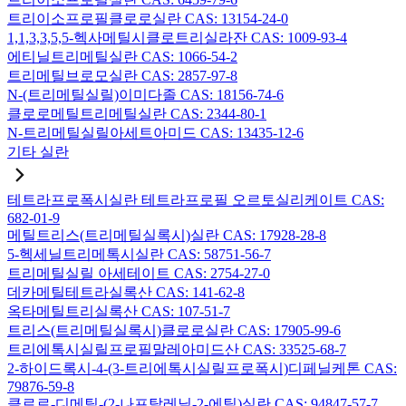
트리이소프로필클로로실란 CAS: 13154-24-0
1,1,3,3,5,5-헥사메틸시클로트리실라잔 CAS: 1009-93-4
에티닐트리메틸실란 CAS: 1066-54-2
트리메틸브로모실란 CAS: 2857-97-8
N-(트리메틸실릴)이미다졸 CAS: 18156-74-6
클로로메틸트리메틸실란 CAS: 2344-80-1
N-트리메틸실릴아세트아미드 CAS: 13435-12-6
기타 실란
테트라프로폭시실란 테트라프로필 오르토실리케이트 CAS:
682-01-9
메틸트리스(트리메틸실록시)실란 CAS: 17928-28-8
5-헥세닐트리메톡시실란 CAS: 58751-56-7
트리메틸실릴 아세테이트 CAS: 2754-27-0
데카메틸테트라실록산 CAS: 141-62-8
옥타메틸트리실록산 CAS: 107-51-7
트리스(트리메틸실록시)클로로실란 CAS: 17905-99-6
트리에톡시실릴프로필말레아미드산 CAS: 33525-68-7
2-하이드록시-4-(3-트리에톡시실릴프로폭시)디페닐케톤 CAS:
79876-59-8
클로로-디메틸-(2-나프탈레닐-2-에틸)실란 CAS: 94847-57-7