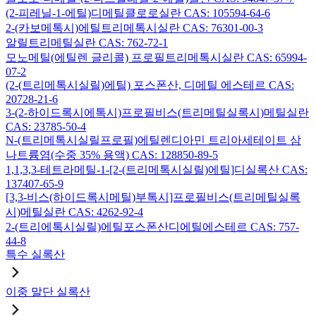
(2-피레닐-1-에틸)디메틸클로로실란 CAS: 105594-64-6
2-(카보메톡시)에틸트리메톡시실란 CAS: 76301-00-3
알릴트리메틸실란 CAS: 762-72-1
모노메틸(에틸렌 글리콜) 프로필트리메톡시실란 CAS: 65994-
07-2
(2-(트리메톡시실릴)에틸) 포스폰산, 디메틸 에스테르 CAS:
20728-21-6
3-(2-하이드록시에톡시)프로필비스(트리메틸실록시)메틸실란
CAS: 23785-50-4
N-(트리메톡시실릴프로필)에틸렌디아민 트리아세테이트 삼
나트륨염(수중 35% 용액) CAS: 128850-89-5
1,1,3,3-테트라메틸-1-[2-(트리메톡시실릴)에틸]디실록산 CAS:
137407-65-9
[3,3-비스(하이드록시메틸)부톡시]프로필비스(트리메틸실록
시)메틸실란 CAS: 4262-92-4
2-(트리에톡시실릴)에틸포스폰산디에틸에스테르 CAS: 757-
44-8
특수 실록산
이중 말단 실록산