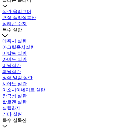
실리콘 폴리머
실란 올리고머
변성 폴리실록산
실리콘 수지
특수 실란
에폭시 실란
아크릴옥시실란
머캅토 실란
아미노 실란
비닐실란
페닐실란
장쇄 알킬 실란
시아노 실란
이소시아네이트 실란
쌍극성 실란
할로겐 실란
실릴화제
기타 실란
특수 실록산