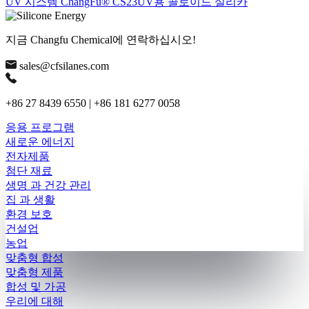
UV 시스템 ChangFu® CS23UV용 콜로이드 실리카
지금 Changfu Chemical에 연락하십시오!
sales@cfsilanes.com
+86 27 8439 6550 | +86 181 6277 0058
응용 프로그램
새로운 에너지
전자제품
첨단 재료
생명 과 건강 관리
집 과 생활
환경 보호
건설업
농업
맞춤형 합성
맞춤형 제품
합성 및 가공
우리에 대해