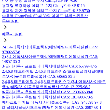
다기능 수성 실리콘 수지 ChangFu® SP-7630
용제형 열경화성 실리콘 수지 ChangFu® SP-9115
용제형 자가 경화형 실리콘 수지 ChangFu® SP-9730
수용액 ChangFu® SP-4130의 아미드 실세스퀴옥산
특수 실란
에폭시 실란
2-(3,4-에폭시사이클로헥실)에틸메틸디메톡시실란 CAS:
97802-57-8
2-(3,4-에폭시사이클로헥실)에틸메틸디에톡시실란 CAS:
14857-35-3
3-글리시독시프로필디메톡시메틸실란 CAS: 65799-47-5
2,4,6,8-테트라메틸-2,4,6,8-테트라키스(프로필글리시딜에테
르)사이클로테트라실록산 CAS: 60665-85-2
2,4,6,8-테트라메틸-2,4,6,8-테트라키스[2-(3,4-에폭시사이클로
헥실)에틸]사이클로테트라실록산 CAS: 121225-98-7
8-글리시독시옥틸트리메톡시실란 CAS: 1239602-38-0
8-글리시독시옥틸트리에톡시실란 CAS: 1814903-73-5
메타크릴레이트 에폭시 사이클로실록산 CAS: 948598-97-8
(3-글리시딜옥시프로필)메틸디에톡시실란 CAS: 2897-60-1