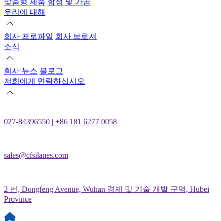
맞춤형 제품
합성 및 가공
우리에 대해
회사 프로파일
회사 브로셔
소식
회사 뉴스
블로그
저희에게 연락하십시오
027-84396550 | +86 181 6277 0058
sales@cfsilanes.com
2 번, Dongfeng Avenue, Wuhan 경제 및 기술 개발 구역, Hubei
Province