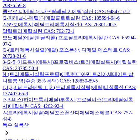
79876-59-8
클로로-디메틸-(2-나프탈레닐-2-에틸)실란 CAS: 94847-57-7
(2-피레닐-1-에틸)디메틸클로로실란 CAS: 105594-64-6
2-(카보메톡시)에틸트리메톡시실란 CAS: 76301-00-3
알릴트리메틸실란 CAS: 762-72-1
모노메틸(에틸렌 글리콜) 프로필트리메톡시실란 CAS: 65994-
07-2
(2-(트리메톡시실릴)에틸) 포스폰산, 디메틸 에스테르 CAS:
20728-21-6
3-(2-하이드록시에톡시)프로필비스(트리메틸실록시)메틸실란
CAS: 23785-50-4
N-(트리메톡시실릴프로필)에틸렌디아민 트리아세테이트 삼
나트륨 염(수중 35% 용액) CAS: 128850-89-5
1,1,3,3-테트라메틸-1-[2-(트리메톡시실릴)에틸]디실록산 CAS:
137407-65-9
[3,3-비스(하이드록시메틸)부톡시]프로필비스(트리메틸실록
시)메틸실란 CAS: 4262-92-4
2-(트리에톡시실릴)에틸포스폰산디에틸에스테르 CAS: 757-
44-8
특수 실록산