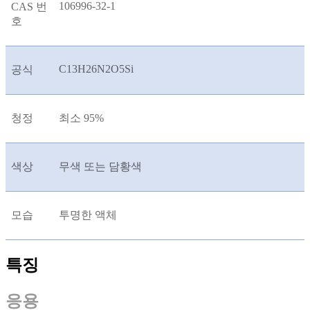
106996-32-1
CAS 번
호
C13H26N2O5Si
공식
청정
최소 95%
색상
무색 또는 담황색
모습
투명한 액체
특징
응용