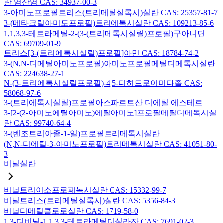
란 염산염 CAS: 34937-00-3
3-아미노프로필트리스(트리메틸실록시)실란 CAS: 25357-81-7
3-(메타크릴아미도프로필)트리에톡시실란 CAS: 109213-85-6
1,1,3,3-테트라메틸-2-(3-(트리메톡시실릴)프로필)구아니딘
CAS: 69709-01-9
트리스[3-(트리에톡시실릴)프로필]아민 CAS: 18784-74-2
3-(N,N-디메틸아미노프로필)아미노프로필메틸디메톡시실란
CAS: 224638-27-1
N-(3-트리에톡시실릴프로필)-4,5-디히드로이미다졸 CAS:
58068-97-6
3-(트리에톡시실릴)프로필아스파르트산 디에틸 에스테르
3-[2-(2-아미노에틸아미노)에틸아미노]프로필메틸디메톡시실
란 CAS: 99740-64-4
3-(벤조트리아졸-1-일)프로필트리메톡시실란
(N,N-디에틸-3-아미노프로필)트리메톡시실란 CAS: 41051-80-
3
비닐실란
비닐트리이소프로페녹시실란 CAS: 15332-99-7
비닐트리스(트리메틸실록시)실란 CAS: 5356-84-3
비닐디메틸클로로실란 CAS: 1719-58-0
1,3-디비닐-1,1,3,3-테트라메틸디실라잔 CAS: 7691-02-3