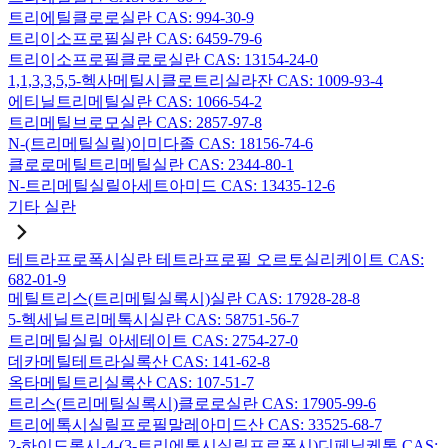
트리에틸클로로실란 CAS: 994-30-9
트리이소프로필실란 CAS: 6459-79-6
트리이소프로필클로로실란 CAS: 13154-24-0
1,1,3,3,5,5-헥사메틸시클로트리실라잔 CAS: 1009-93-4
에티닐트리메틸실란 CAS: 1066-54-2
트리메틸브로모실란 CAS: 2857-97-8
N-(트리메틸실릴)이미다졸 CAS: 18156-74-6
클로로메틸트리메틸실란 CAS: 2344-80-1
N-트리메틸실릴아세트아미드 CAS: 13435-12-6
기타 실란
테트라프로폭시실란 테트라프로필 오르토실리케이트 CAS:
682-01-9
메틸트리스(트리메틸실록시)실란 CAS: 17928-28-8
5-헥세닐트리메톡시실란 CAS: 58751-56-7
트리메틸실릴 아세테이트 CAS: 2754-27-0
데카메틸테트라실록산 CAS: 141-62-8
옥타메틸트리실록산 CAS: 107-51-7
트리스(트리메틸실록시)클로로실란 CAS: 17905-99-6
트리에톡시실릴프로필말레아미드산 CAS: 33525-68-7
2-하이드록시-4-(3-트리에톡시실릴프로폭시)디페닐케톤 CAS: