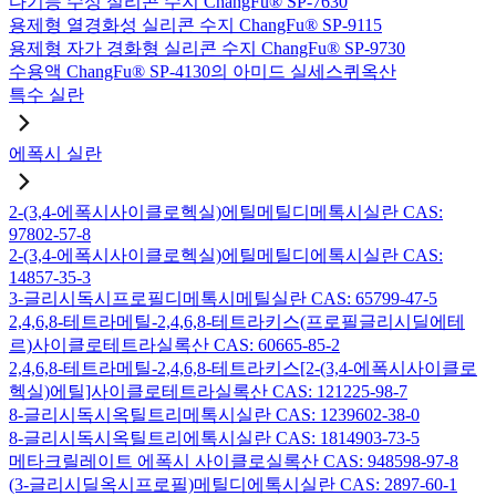
다기능 수성 실리콘 수지 ChangFu® SP-7630
용제형 열경화성 실리콘 수지 ChangFu® SP-9115
용제형 자가 경화형 실리콘 수지 ChangFu® SP-9730
수용액 ChangFu® SP-4130의 아미드 실세스퀴옥산
특수 실란
에폭시 실란
2-(3,4-에폭시사이클로헥실)에틸메틸디메톡시실란 CAS:
97802-57-8
2-(3,4-에폭시사이클로헥실)에틸메틸디에톡시실란 CAS:
14857-35-3
3-글리시독시프로필디메톡시메틸실란 CAS: 65799-47-5
2,4,6,8-테트라메틸-2,4,6,8-테트라키스(프로필글리시딜에테
르)사이클로테트라실록산 CAS: 60665-85-2
2,4,6,8-테트라메틸-2,4,6,8-테트라키스[2-(3,4-에폭시사이클로
헥실)에틸]사이클로테트라실록산 CAS: 121225-98-7
8-글리시독시옥틸트리메톡시실란 CAS: 1239602-38-0
8-글리시독시옥틸트리에톡시실란 CAS: 1814903-73-5
메타크릴레이트 에폭시 사이클로실록산 CAS: 948598-97-8
(3-글리시딜옥시프로필)메틸디에톡시실란 CAS: 2897-60-1