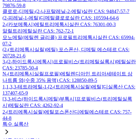
79876-59-8
클로로-디메틸-(2-나프탈레닐-2-에틸)실란 CAS: 94847-57-7
(2-피레닐-1-에틸)디메틸클로로실란 CAS: 105594-64-6
2-(카보메톡시)에틸트리메톡시실란 CAS: 76301-00-3
알릴트리메틸실란 CAS: 762-72-1
모노메틸(에틸렌 글리콜) 프로필트리메톡시실란 CAS: 65994-
07-2
(2-(트리메톡시실릴)에틸) 포스폰산, 디메틸 에스테르 CAS:
20728-21-6
3-(2-하이드록시에톡시)프로필비스(트리메틸실록시)메틸실란
CAS: 23785-50-4
N-(트리메톡시실릴프로필)에틸렌디아민 트리아세테이트 삼
나트륨 염(수중 35% 용액) CAS: 128850-89-5
1,1,3,3-테트라메틸-1-[2-(트리메톡시실릴)에틸]디실록산 CAS:
137407-65-9
[3,3-비스(하이드록시메틸)부톡시]프로필비스(트리메틸실록
시)메틸실란 CAS: 4262-92-4
2-(트리에톡시실릴)에틸포스폰산디에틸에스테르 CAS: 757-
44-8
특수 실록산