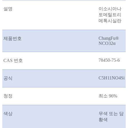
설명
이소시아나
토메틸트리
메톡시실란
ChangFu®
제품번호
NCO32
α
78450-75-6
CAS 번호
C5H11NO4Si
공식
청정
최소 96%
색상
무색 또는 담
황색