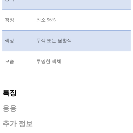
청정
최소 96%
색상
무색 또는 담황색
모습
투명한 액체
특징
응용
추가 정보