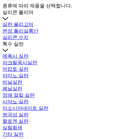
종류에 따라 제품을 선택합니다.
실리콘 폴리머
실란 올리고머
변성 폴리실록산
실리콘 수지
특수 실란
에폭시 실란
아크릴옥시실란
머캅토 실란
아미노 실란
비닐실란
페닐실란
장쇄 알킬 실란
시아노 실란
이소시아네이트 실란
쌍극성 실란
할로겐 실란
실릴화제
기타 실란