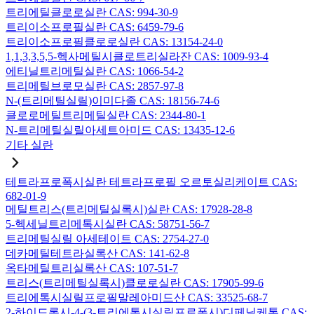
트리에틸클로로실란 CAS: 994-30-9
트리이소프로필실란 CAS: 6459-79-6
트리이소프로필클로로실란 CAS: 13154-24-0
1,1,3,3,5,5-헥사메틸시클로트리실라잔 CAS: 1009-93-4
에티닐트리메틸실란 CAS: 1066-54-2
트리메틸브로모실란 CAS: 2857-97-8
N-(트리메틸실릴)이미다졸 CAS: 18156-74-6
클로로메틸트리메틸실란 CAS: 2344-80-1
N-트리메틸실릴아세트아미드 CAS: 13435-12-6
기타 실란
테트라프로폭시실란 테트라프로필 오르토실리케이트 CAS:
682-01-9
메틸트리스(트리메틸실록시)실란 CAS: 17928-28-8
5-헥세닐트리메톡시실란 CAS: 58751-56-7
트리메틸실릴 아세테이트 CAS: 2754-27-0
데카메틸테트라실록산 CAS: 141-62-8
옥타메틸트리실록산 CAS: 107-51-7
트리스(트리메틸실록시)클로로실란 CAS: 17905-99-6
트리에톡시실릴프로필말레아미드산 CAS: 33525-68-7
2-하이드록시-4-(3-트리에톡시실릴프로폭시)디페닐케톤 CAS: