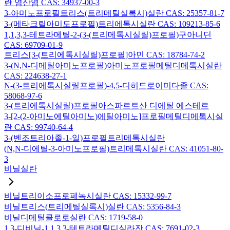
란 염산염 CAS: 34937-00-3
3-아미노프로필트리스(트리메틸실록시)실란 CAS: 25357-81-7
3-(메타크릴아미도프로필)트리에톡시실란 CAS: 109213-85-6
1,1,3,3-테트라메틸-2-(3-(트리메톡시실릴)프로필)구아니딘
CAS: 69709-01-9
트리스[3-(트리에톡시실릴)프로필]아민 CAS: 18784-74-2
3-(N,N-디메틸아미노프로필)아미노프로필메틸디메톡시실란
CAS: 224638-27-1
N-(3-트리에톡시실릴프로필)-4,5-디히드로이미다졸 CAS:
58068-97-6
3-(트리에톡시실릴)프로필아스파르트산 디에틸 에스테르
3-[2-(2-아미노에틸아미노)에틸아미노]프로필메틸디메톡시실
란 CAS: 99740-64-4
3-(벤조트리아졸-1-일)프로필트리메톡시실란
(N,N-디에틸-3-아미노프로필)트리메톡시실란 CAS: 41051-80-
3
비닐실란
비닐트리이소프로페녹시실란 CAS: 15332-99-7
비닐트리스(트리메틸실록시)실란 CAS: 5356-84-3
비닐디메틸클로로실란 CAS: 1719-58-0
1,3-디비닐-1,1,3,3-테트라메틸디실라잔 CAS: 7691-02-3