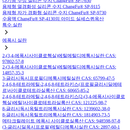
다기능 수성 실리콘 수지 ChangFu® SP-7630
용제형 열경화성 실리콘 수지 ChangFu® SP-9115
용제형 자가 경화형 실리콘 수지 ChangFu® SP-9730
수용액 ChangFu® SP-4130의 아미드 실세스퀴옥산
특수 실란
에폭시 실란
2-(3,4-에폭시사이클로헥실)에틸메틸디메톡시실란 CAS:
97802-57-8
2-(3,4-에폭시사이클로헥실)에틸메틸디에톡시실란 CAS:
14857-35-3
3-글리시독시프로필디메톡시메틸실란 CAS: 65799-47-5
2,4,6,8-테트라메틸-2,4,6,8-테트라키스(프로필글리시딜에테
르)사이클로테트라실록산 CAS: 60665-85-2
2,4,6,8-테트라메틸-2,4,6,8-테트라키스[2-(3,4-에폭시사이클로
헥실)에틸]사이클로테트라실록산 CAS: 121225-98-7
8-글리시독시옥틸트리메톡시실란 CAS: 1239602-38-0
8-글리시독시옥틸트리에톡시실란 CAS: 1814903-73-5
메타크릴레이트 에폭시 사이클로실록산 CAS: 948598-97-8
(3-글리시딜옥시프로필)메틸디에톡시실란 CAS: 2897-60-1