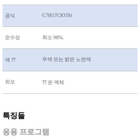
C7H17ClO3Si
공식
순수성
최소 98%.
무색 또는 밝은 노란색
색 ⁇
외모
⁇ 은 액체
특징들
응용 프로그램