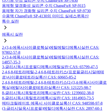
다기능 수성 실리콘 수지 ChangFu® SP-7630
용제형 열경화성 실리콘 수지 ChangFu® SP-9115
용제형 자가 경화형 실리콘 수지 ChangFu® SP-9730
수용액 ChangFu® SP-4130의 아미드 실세스퀴옥산
특수 실란
에폭시 실란
2-(3,4-에폭시사이클로헥실)에틸메틸디메톡시실란 CAS:
97802-57-8
2-(3,4-에폭시사이클로헥실)에틸메틸디에톡시실란 CAS:
14857-35-3
3-글리시독시프로필디메톡시메틸실란 CAS: 65799-47-5
2,4,6,8-테트라메틸-2,4,6,8-테트라키스(프로필글리시딜에테
르)사이클로테트라실록산 CAS: 60665-85-2
2,4,6,8-테트라메틸-2,4,6,8-테트라키스[2-(3,4-에폭시사이클로
헥실)에틸]사이클로테트라실록산 CAS: 121225-98-7
8-글리시독시옥틸트리메톡시실란 CAS: 1239602-38-0
8-글리시독시옥틸트리에톡시실란 CAS: 1814903-73-5
메타크릴레이트 에폭시 사이클로실록산 CAS: 948598-97-8
(3-글리시딜옥시프로필)메틸디에톡시실란 CAS: 2897-60-1