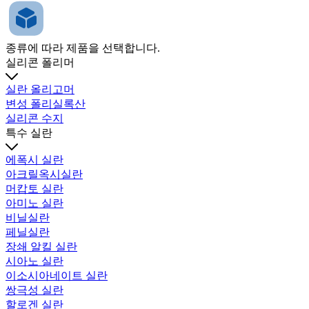
종류에 따라 제품을 선택합니다.
실리콘 폴리머
실란 올리고머
변성 폴리실록산
실리콘 수지
특수 실란
에폭시 실란
아크릴옥시실란
머캅토 실란
아미노 실란
비닐실란
페닐실란
장쇄 알킬 실란
시아노 실란
이소시아네이트 실란
쌍극성 실란
할로겐 실란