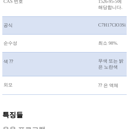
CAS 번호
1526-95-5에
해당합니다.
C7H17ClO3Si
공식
순수성
최소 98%.
무색 또는 밝
색 ⁇
은 노란색
외모
⁇ 은 액체
특징들