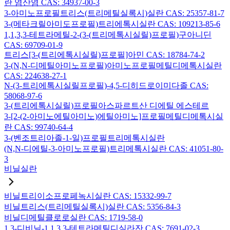
란 염산염 CAS: 34937-00-3
3-아미노프로필트리스(트리메틸실록시)실란 CAS: 25357-81-7
3-(메타크릴아미도프로필)트리에톡시실란 CAS: 109213-85-6
1,1,3,3-테트라메틸-2-(3-(트리메톡시실릴)프로필)구아니딘
CAS: 69709-01-9
트리스[3-(트리에톡시실릴)프로필]아민 CAS: 18784-74-2
3-(N,N-디메틸아미노프로필)아미노프로필메틸디메톡시실란
CAS: 224638-27-1
N-(3-트리에톡시실릴프로필)-4,5-디히드로이미다졸 CAS:
58068-97-6
3-(트리에톡시실릴)프로필아스파르트산 디에틸 에스테르
3-[2-(2-아미노에틸아미노)에틸아미노]프로필메틸디메톡시실
란 CAS: 99740-64-4
3-(벤조트리아졸-1-일)프로필트리메톡시실란
(N,N-디에틸-3-아미노프로필)트리메톡시실란 CAS: 41051-80-
3
비닐실란
비닐트리이소프로페녹시실란 CAS: 15332-99-7
비닐트리스(트리메틸실록시)실란 CAS: 5356-84-3
비닐디메틸클로로실란 CAS: 1719-58-0
1,3-디비닐-1,1,3,3-테트라메틸디실라잔 CAS: 7691-02-3