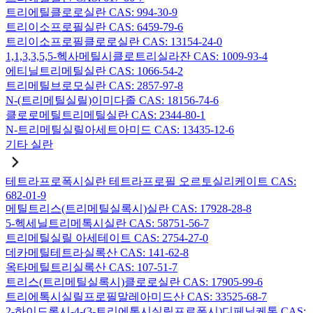
트리에틸클로로실란 CAS: 994-30-9
트리이소프로필실란 CAS: 6459-79-6
트리이소프로필클로로실란 CAS: 13154-24-0
1,1,3,3,5,5-헥사메틸시클로트리실라잔 CAS: 1009-93-4
에티닐트리메틸실란 CAS: 1066-54-2
트리메틸브로모실란 CAS: 2857-97-8
N-(트리메틸실릴)이미다졸 CAS: 18156-74-6
클로로메틸트리메틸실란 CAS: 2344-80-1
N-트리메틸실릴아세트아미드 CAS: 13435-12-6
기타 실란
테트라프로폭시실란 테트라프로필 오르토실리케이트 CAS:
682-01-9
메틸트리스(트리메틸실록시)실란 CAS: 17928-28-8
5-헥세닐트리메톡시실란 CAS: 58751-56-7
트리메틸실릴 아세테이트 CAS: 2754-27-0
데카메틸테트라실록산 CAS: 141-62-8
옥타메틸트리실록산 CAS: 107-51-7
트리스(트리메틸실록시)클로로실란 CAS: 17905-99-6
트리에톡시실릴프로필말레아미드산 CAS: 33525-68-7
2-하이드록시-4-(3-트리에톡시실릴프로폭시)디페닐케톤 CAS: