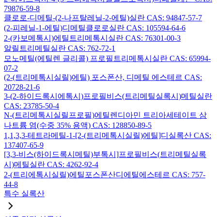
79876-59-8
클로로-디메틸-(2-나프탈레닐-2-에틸)실란 CAS: 94847-57-7
(2-피레닐-1-에틸)디메틸클로로실란 CAS: 105594-64-6
2-(카보메톡시)에틸트리메톡시실란 CAS: 76301-00-3
알릴트리메틸실란 CAS: 762-72-1
모노메틸(에틸렌 글리콜) 프로필트리메톡시실란 CAS: 65994-
07-2
(2-(트리메톡시실릴)에틸) 포스폰산, 디메틸 에스테르 CAS:
20728-21-6
3-(2-하이드록시에톡시)프로필비스(트리메틸실록시)메틸실란
CAS: 23785-50-4
N-(트리메톡시실릴프로필)에틸렌디아민 트리아세테이트 삼
나트륨 염(수중 35% 용액) CAS: 128850-89-5
1,1,3,3-테트라메틸-1-[2-(트리메톡시실릴)에틸]디실록산 CAS:
137407-65-9
[3,3-비스(하이드록시메틸)부톡시]프로필비스(트리메틸실록
시)메틸실란 CAS: 4262-92-4
2-(트리에톡시실릴)에틸포스폰산디에틸에스테르 CAS: 757-
44-8
특수 실록산