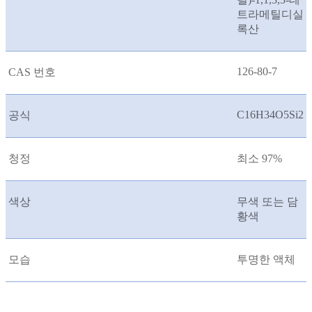
트라메틸디실
록산
126-80-7
CAS 번호
C16H34O5Si2
공식
청정
최소 97%
색상
무색 또는 담
황색
모습
투명한 액체