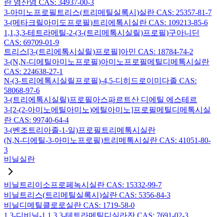
란 염산염 CAS: 34937-00-3
3-아미노프로필트리스(트리메틸실록시)실란 CAS: 25357-81-7
3-(메타크릴아미도프로필)트리에톡시실란 CAS: 109213-85-6
1,1,3,3-테트라메틸-2-(3-(트리메톡시실릴)프로필)구아니딘
CAS: 69709-01-9
트리스[3-(트리에톡시실릴)프로필]아민 CAS: 18784-74-2
3-(N,N-디메틸아미노프로필)아미노프로필메틸디메톡시실란
CAS: 224638-27-1
N-(3-트리에톡시실릴프로필)-4,5-디히드로이미다졸 CAS:
58068-97-6
3-(트리에톡시실릴)프로필아스파르트산 디에틸 에스테르
3-[2-(2-아미노에틸아미노)에틸아미노]프로필메틸디메톡시실
란 CAS: 99740-64-4
3-(벤조트리아졸-1-일)프로필트리메톡시실란
(N,N-디에틸-3-아미노프로필)트리메톡시실란 CAS: 41051-80-
3
비닐실란
비닐트리이소프로페녹시실란 CAS: 15332-99-7
비닐트리스(트리메틸실록시)실란 CAS: 5356-84-3
비닐디메틸클로로실란 CAS: 1719-58-0
1,3-디비닐-1,1,3,3-테트라메틸디실라잔 CAS: 7691-02-3