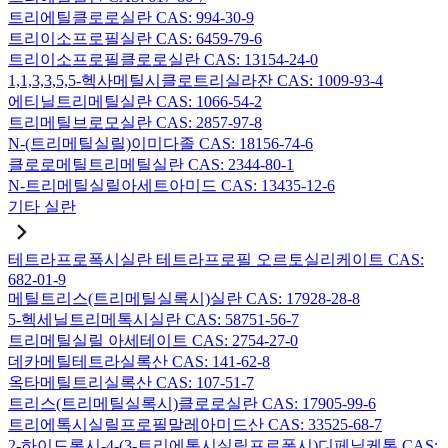
트리에틸클로로실란 CAS: 994-30-9
트리이소프로필실란 CAS: 6459-79-6
트리이소프로필클로로실란 CAS: 13154-24-0
1,1,3,3,5,5-헥사메틸시클로트리실라잔 CAS: 1009-93-4
에티닐트리메틸실란 CAS: 1066-54-2
트리메틸브로모실란 CAS: 2857-97-8
N-(트리메틸실릴)이미다졸 CAS: 18156-74-6
클로로메틸트리메틸실란 CAS: 2344-80-1
N-트리메틸실릴아세트아미드 CAS: 13435-12-6
기타 실란
테트라프로폭시실란 테트라프로필 오르토실리케이트 CAS:
682-01-9
메틸트리스(트리메틸실록시)실란 CAS: 17928-28-8
5-헥세닐트리메톡시실란 CAS: 58751-56-7
트리메틸실릴 아세테이트 CAS: 2754-27-0
데카메틸테트라실록산 CAS: 141-62-8
옥타메틸트리실록산 CAS: 107-51-7
트리스(트리메틸실록시)클로로실란 CAS: 17905-99-6
트리에톡시실릴프로필말레아미드산 CAS: 33525-68-7
2-하이드록시-4-(3-트리에톡시실릴프로폭시)디페닐케톤 CAS: