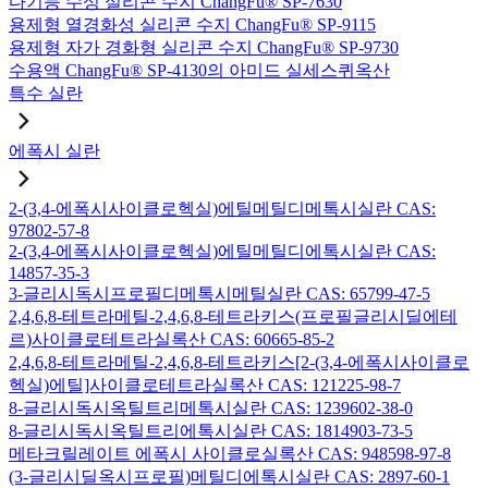
다기능 수성 실리콘 수지 ChangFu® SP-7630
용제형 열경화성 실리콘 수지 ChangFu® SP-9115
용제형 자가 경화형 실리콘 수지 ChangFu® SP-9730
수용액 ChangFu® SP-4130의 아미드 실세스퀴옥산
특수 실란
에폭시 실란
2-(3,4-에폭시사이클로헥실)에틸메틸디메톡시실란 CAS:
97802-57-8
2-(3,4-에폭시사이클로헥실)에틸메틸디에톡시실란 CAS:
14857-35-3
3-글리시독시프로필디메톡시메틸실란 CAS: 65799-47-5
2,4,6,8-테트라메틸-2,4,6,8-테트라키스(프로필글리시딜에테
르)사이클로테트라실록산 CAS: 60665-85-2
2,4,6,8-테트라메틸-2,4,6,8-테트라키스[2-(3,4-에폭시사이클로
헥실)에틸]사이클로테트라실록산 CAS: 121225-98-7
8-글리시독시옥틸트리메톡시실란 CAS: 1239602-38-0
8-글리시독시옥틸트리에톡시실란 CAS: 1814903-73-5
메타크릴레이트 에폭시 사이클로실록산 CAS: 948598-97-8
(3-글리시딜옥시프로필)메틸디에톡시실란 CAS: 2897-60-1