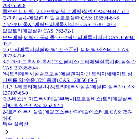
79876-59-8
클로로-디메틸-(2-나프탈레닐-2-에틸)실란 CAS: 94847-57-7
(2-피레닐-1-에틸)디메틸클로로실란 CAS: 105594-64-6
2-(카보메톡시)에틸트리메톡시실란 CAS: 76301-00-3
알릴트리메틸실란 CAS: 762-72-1
모노메틸(에틸렌 글리콜) 프로필트리메톡시실란 CAS: 65994-
07-2
(2-(트리메톡시실릴)에틸) 포스폰산, 디메틸 에스테르 CAS:
20728-21-6
3-(2-하이드록시에톡시)프로필비스(트리메틸실록시)메틸실란
CAS: 23785-50-4
N-(트리메톡시실릴프로필)에틸렌디아민 트리아세테이트 삼
나트륨 염(수중 35% 용액) CAS: 128850-89-5
1,1,3,3-테트라메틸-1-[2-(트리메톡시실릴)에틸]디실록산 CAS:
137407-65-9
[3,3-비스(하이드록시메틸)부톡시]프로필비스(트리메틸실록
시)메틸실란 CAS: 4262-92-4
2-(트리에톡시실릴)에틸포스폰산디에틸에스테르 CAS: 757-
44-8
특수 실록산