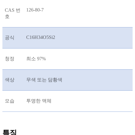
126-80-7
CAS 번
호
C16H34O5Si2
공식
청정
최소 97%
색상
무색 또는 담황색
모습
투명한 액체
특징