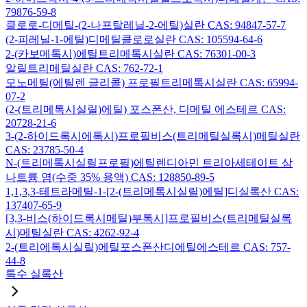
79876-59-8
클로로-디메틸-(2-나프탈레닐-2-에틸)실란 CAS: 94847-57-7
(2-피레닐-1-에틸)디메틸클로로실란 CAS: 105594-64-6
2-(카보메톡시)에틸트리메톡시실란 CAS: 76301-00-3
알릴트리메틸실란 CAS: 762-72-1
모노메틸(에틸렌 글리콜) 프로필트리메톡시실란 CAS: 65994-
07-2
(2-(트리메톡시실릴)에틸) 포스폰산, 디메틸 에스테르 CAS:
20728-21-6
3-(2-하이드록시에톡시)프로필비스(트리메틸실록시)메틸실란
CAS: 23785-50-4
N-(트리메톡시실릴프로필)에틸렌디아민 트리아세테이트 삼
나트륨 염(수중 35% 용액) CAS: 128850-89-5
1,1,3,3-테트라메틸-1-[2-(트리메톡시실릴)에틸]디실록산 CAS:
137407-65-9
[3,3-비스(하이드록시메틸)부톡시]프로필비스(트리메틸실록
시)메틸실란 CAS: 4262-92-4
2-(트리에톡시실릴)에틸포스폰산디에틸에스테르 CAS: 757-
44-8
특수 실록산