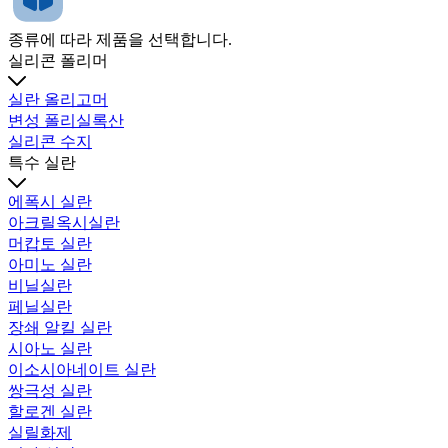
종류에 따라 제품을 선택합니다.
실리콘 폴리머
실란 올리고머
변성 폴리실록산
실리콘 수지
특수 실란
에폭시 실란
아크릴옥시실란
머캅토 실란
아미노 실란
비닐실란
페닐실란
장쇄 알킬 실란
시아노 실란
이소시아네이트 실란
쌍극성 실란
할로겐 실란
실릴화제