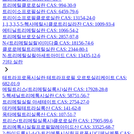
트리에틸클로로실란 CAS: 994-30-9
트리이소프로필실란 CAS: 6459-79-6
트리이소프로필클로로실란 CAS: 13154-24-0
1,1,3,3,5,5-헥사메틸시클로트리실라잔 CAS: 1009-93-4
에티닐트리메틸실란 CAS: 1066-54-2
트리메틸브로모실란 CAS: 2857-97-8
N-(트리메틸실릴)이미다졸 CAS: 18156-74-6
클로로메틸트리메틸실란 CAS: 2344-80-1
N-트리메틸실릴아세트아미드 CAS: 13435-12-6
기타 실란
테트라프로폭시실란 테트라프로필 오르토실리케이트 CAS:
682-01-9
메틸트리스(트리메틸실록시)실란 CAS: 17928-28-8
5-헥세닐트리메톡시실란 CAS: 58751-56-7
트리메틸실릴 아세테이트 CAS: 2754-27-0
데카메틸테트라실록산 CAS: 141-62-8
옥타메틸트리실록산 CAS: 107-51-7
트리스(트리메틸실록시)클로로실란 CAS: 17905-99-6
트리에톡시실릴프로필말레아미드산 CAS: 33525-68-7
2-하이드록시-4-(3-트리에톡시실릴프로폭시)디페닐케톤 CAS: