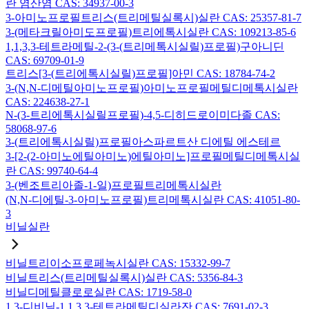
란 염산염 CAS: 34937-00-3
3-아미노프로필트리스(트리메틸실록시)실란 CAS: 25357-81-7
3-(메타크릴아미도프로필)트리에톡시실란 CAS: 109213-85-6
1,1,3,3-테트라메틸-2-(3-(트리메톡시실릴)프로필)구아니딘
CAS: 69709-01-9
트리스[3-(트리에톡시실릴)프로필]아민 CAS: 18784-74-2
3-(N,N-디메틸아미노프로필)아미노프로필메틸디메톡시실란
CAS: 224638-27-1
N-(3-트리에톡시실릴프로필)-4,5-디히드로이미다졸 CAS:
58068-97-6
3-(트리에톡시실릴)프로필아스파르트산 디에틸 에스테르
3-[2-(2-아미노에틸아미노)에틸아미노]프로필메틸디메톡시실
란 CAS: 99740-64-4
3-(벤조트리아졸-1-일)프로필트리메톡시실란
(N,N-디에틸-3-아미노프로필)트리메톡시실란 CAS: 41051-80-
3
비닐실란
비닐트리이소프로페녹시실란 CAS: 15332-99-7
비닐트리스(트리메틸실록시)실란 CAS: 5356-84-3
비닐디메틸클로로실란 CAS: 1719-58-0
1,3-디비닐-1,1,3,3-테트라메틸디실라잔 CAS: 7691-02-3