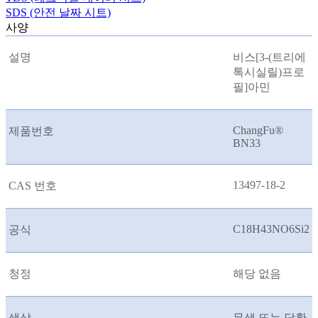
SDS (안전 날짜 시트)
사양
설명
비스[3-(트리에
톡시실릴)프로
필]아민
ChangFu®
제품번호
BN33
13497-18-2
CAS 번호
C18H43NO6Si2
공식
청정
해당 없음
색상
무색 또는 담황