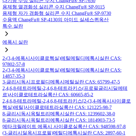
다기능 수성 실리콘 수지 ChangFu® SP-7630
용제형 열경화성 실리콘 수지 ChangFu® SP-9115
용제형 자가 경화형 실리콘 수지 ChangFu® SP-9730
수용액 ChangFu® SP-4130의 아미드 실세스퀴옥산
특수 실란
에폭시 실란
2-(3,4-에폭시사이클로헥실)에틸메틸디메톡시실란 CAS:
97802-57-8
2-(3,4-에폭시사이클로헥실)에틸메틸디에톡시실란 CAS:
14857-35-3
3-글리시독시프로필디메톡시메틸실란 CAS: 65799-47-5
2,4,6,8-테트라메틸-2,4,6,8-테트라키스(프로필글리시딜에테
르)사이클로테트라실록산 CAS: 60665-85-2
2,4,6,8-테트라메틸-2,4,6,8-테트라키스[2-(3,4-에폭시사이클로
헥실)에틸]사이클로테트라실록산 CAS: 121225-98-7
8-글리시독시옥틸트리메톡시실란 CAS: 1239602-38-0
8-글리시독시옥틸트리에톡시실란 CAS: 1814903-73-5
메타크릴레이트 에폭시 사이클로실록산 CAS: 948598-97-8
(3-글리시딜옥시프로필)메틸디에톡시실란 CAS: 2897-60-1