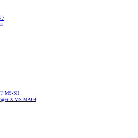
27
4
 MS-SH
u® MS-MA09