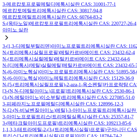
3-메르캅토프로필메틸디메톡시실란 CAS: 31001-77-1
메르캅토메틸트리메톡시실란 CAS: 30817-94-8
메르캅토메틸트리에톡시실란 CAS: 60764-83-2
S-(옥타노일)메르캅토프로필트리에톡시실란 CAS: 220727-26-4
아미노 실란
3-(1,3-디메틸부틸리덴)아미노프로필트리에톡시실란 CAS: 116229
N-(트리메톡시실릴프로필)메틸카르바메이트 CAS: 23432-62-4
N-(트리메톡시실릴메틸)메틸카르바메이트 CAS: 23432-64-6
N-[디메톡시(메틸)실릴메틸]메틸카르바메이트 CAS: 23432-65-
N-(6-아미노헥실)아미노프로필트리메톡시실란 CAS: 51895-58-
N-(6-아미노헥실)아미노메틸트리에톡시실란 CAS: 15129-36-9
N-[5-(트리메톡시실릴프로필)-2-aza-1-옥소펜틸]카프로락탐 CAS: 1
[3-(N,N-디메틸아미노)프로필]트리메톡시실란 CAS: 2530-86-1
(3-(N-에틸아미노)이소부틸)트리메톡시실란 CAS: 227085-51-0
3-피페라지노프로필메틸디메톡시실란 CAS: 128996-12-3
N-[2-(N-비닐벤질아미노)에틸]-3-아미노프로필트리메톡시실란 염산염
3-아미노프로필트리스(트리메틸실록시)실란 CAS: 25357-81-7
3-(메타크릴아미도프로필)트리에톡시실란 CAS: 109213-85-6
1,1,3,3-테트라메틸-2-(3-(트리메톡시실릴)프로필)구아니딘 CAS: 6
트리스[3-(트리에톡시실릴)프로필]아민 CAS: 18784-74-2