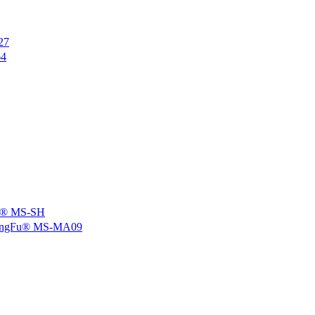
27
4
 MS-SH
u® MS-MA09