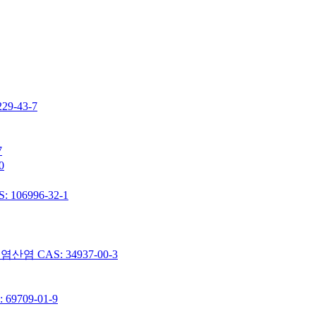
-43-7
7
0
06996-32-1
 CAS: 34937-00-3
9709-01-9