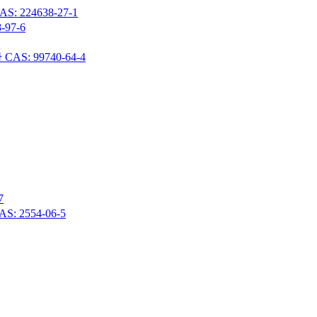
24638-27-1
97-6
 99740-64-4
7
 2554-06-5