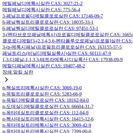
메틸페닐디메톡시실란 CAS: 3027-21-2
메틸페닐디에톡시실란 CAS: 775-56-4
3-페닐프로필디메틸클로로실란 CAS: 17146-09-7
6-페닐헥실트리클로로실란 CAS: 18035-33-1
6-페닐헥실디메틸클로로실란 CAS: 97451-53-1
3-(펜타브로모페닐메톡시)프로필디메틸클로로실란 CAS: 166546-
클로로디메틸[3-(2,3,4,5,6-펜타플루오로페닐)프로필]실란 CAS: 15
3-(p-메톡시페닐)프로필트리클로로실란 CAS: 163155-57-5
페닐트리스(비닐디메틸실록시)실란 CAS: 60111-47-9
1,3-디페닐-1,1,3,3-테트라메톡시디실록산 CAS: 17938-09-9
메틸디페닐메톡시실란 CAS: 18407-48-2
장쇄 알킬 실란
n-헥실트리메톡시실란 CAS: 3069-19-0
n-옥틸트리클로로실란 CAS: 5283-66-9
n-옥틸디메틸클로로실란 CAS: 18162-84-0
n-도데실디메틸클로로실란 CAS: 66604-31-7
n-옥타데실트리클로로실란 CAS: 112-04-9
n-헥사데실트리메톡시실란 CAS: 16415-12-6
n-옥타데실트리메톡시실란 CAS: 3069-42-9
n-옥타데실트리에톡시실란 CAS: 7399-00-0