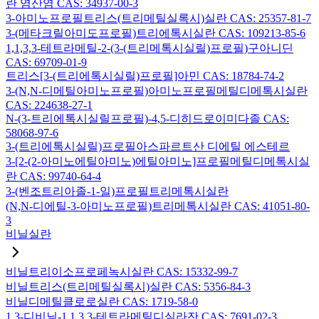
란 염산염 CAS: 34937-00-3
3-아미노프로필트리스(트리메틸실록시)실란 CAS: 25357-81-7
3-(메타크릴아미도프로필)트리에톡시실란 CAS: 109213-85-6
1,1,3,3-테트라메틸-2-(3-(트리메톡시실릴)프로필)구아니딘
CAS: 69709-01-9
트리스[3-(트리에톡시실릴)프로필]아민 CAS: 18784-74-2
3-(N,N-디메틸아미노프로필)아미노프로필메틸디메톡시실란
CAS: 224638-27-1
N-(3-트리에톡시실릴프로필)-4,5-디히드로이미다졸 CAS:
58068-97-6
3-(트리에톡시실릴)프로필아스파르트산 디에틸 에스테르
3-[2-(2-아미노에틸아미노)에틸아미노]프로필메틸디메톡시실
란 CAS: 99740-64-4
3-(벤조트리아졸-1-일)프로필트리메톡시실란
(N,N-디에틸-3-아미노프로필)트리메톡시실란 CAS: 41051-80-
3
비닐실란
비닐트리이소프로페녹시실란 CAS: 15332-99-7
비닐트리스(트리메틸실록시)실란 CAS: 5356-84-3
비닐디메틸클로로실란 CAS: 1719-58-0
1,3-디비닐-1,1,3,3-테트라메틸디실라잔 CAS: 7691-02-3