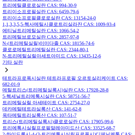
트리에틸클로로실란 CAS: 994-30-9
트리이소프로필실란 CAS: 6459-79-6
트리이소프로필클로로실란 CAS: 13154-24-0
1,1,3,3,5,5-헥사메틸시클로트리실라잔 CAS: 1009-93-4
에티닐트리메틸실란 CAS: 1066-54-2
트리메틸브로모실란 CAS: 2857-97-8
N-(트리메틸실릴)이미다졸 CAS: 18156-74-6
클로로메틸트리메틸실란 CAS: 2344-80-1
N-트리메틸실릴아세트아미드 CAS: 13435-12-6
기타 실란
테트라프로폭시실란 테트라프로필 오르토실리케이트 CAS:
682-01-9
메틸트리스(트리메틸실록시)실란 CAS: 17928-28-8
5-헥세닐트리메톡시실란 CAS: 58751-56-7
트리메틸실릴 아세테이트 CAS: 2754-27-0
데카메틸테트라실록산 CAS: 141-62-8
옥타메틸트리실록산 CAS: 107-51-7
트리스(트리메틸실록시)클로로실란 CAS: 17905-99-6
트리에톡시실릴프로필말레아미드산 CAS: 33525-68-7
2-하이드록시-4-(3-트리에톡시실릴프로폭시)디페닐케톤 CAS: