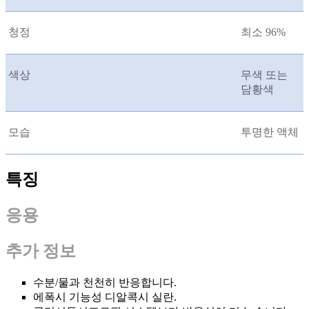
청정
최소 96%
색상
무색 또는
담황색
모습
투명한 액체
특징
응용
추가 정보
수분/물과 천천히 반응합니다.
에폭시 기능성 디알콕시 실란.