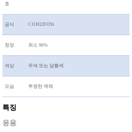
호
C11H22O3Si
공식
청정
최소 96%
색상
무색 또는 담황색
모습
투명한 액체
특징
응용