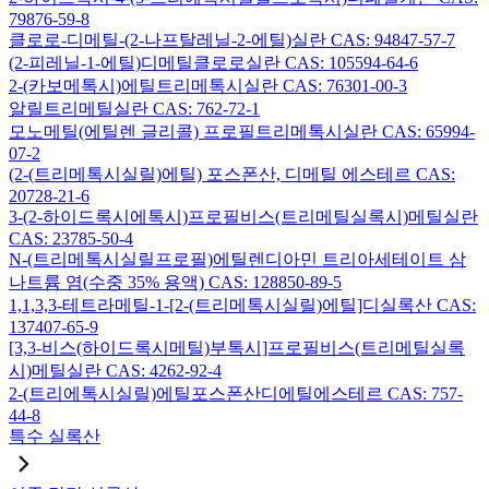
79876-59-8
클로로-디메틸-(2-나프탈레닐-2-에틸)실란 CAS: 94847-57-7
(2-피레닐-1-에틸)디메틸클로로실란 CAS: 105594-64-6
2-(카보메톡시)에틸트리메톡시실란 CAS: 76301-00-3
알릴트리메틸실란 CAS: 762-72-1
모노메틸(에틸렌 글리콜) 프로필트리메톡시실란 CAS: 65994-
07-2
(2-(트리메톡시실릴)에틸) 포스폰산, 디메틸 에스테르 CAS:
20728-21-6
3-(2-하이드록시에톡시)프로필비스(트리메틸실록시)메틸실란
CAS: 23785-50-4
N-(트리메톡시실릴프로필)에틸렌디아민 트리아세테이트 삼
나트륨 염(수중 35% 용액) CAS: 128850-89-5
1,1,3,3-테트라메틸-1-[2-(트리메톡시실릴)에틸]디실록산 CAS:
137407-65-9
[3,3-비스(하이드록시메틸)부톡시]프로필비스(트리메틸실록
시)메틸실란 CAS: 4262-92-4
2-(트리에톡시실릴)에틸포스폰산디에틸에스테르 CAS: 757-
44-8
특수 실록산