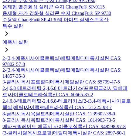
다기능 수성 실리콘 수지 ChangFu® SP-7630
용제형 열경화성 실리콘 수지 ChangFu® SP-9115
용제형 자가 경화형 실리콘 수지 ChangFu® SP-9730
수용액 ChangFu® SP-4130의 아미드 실세스퀴옥산
특수 실란
에폭시 실란
2-(3,4-에폭시사이클로헥실)에틸메틸디메톡시실란 CAS:
97802-57-8
2-(3,4-에폭시사이클로헥실)에틸메틸디에톡시실란 CAS:
14857-35-3
3-글리시독시프로필디메톡시메틸실란 CAS: 65799-47-5
2,4,6,8-테트라메틸-2,4,6,8-테트라키스(프로필글리시딜에테
르)사이클로테트라실록산 CAS: 60665-85-2
2,4,6,8-테트라메틸-2,4,6,8-테트라키스[2-(3,4-에폭시사이클로
헥실)에틸]사이클로테트라실록산 CAS: 121225-98-7
8-글리시독시옥틸트리메톡시실란 CAS: 1239602-38-0
8-글리시독시옥틸트리에톡시실란 CAS: 1814903-73-5
메타크릴레이트 에폭시 사이클로실록산 CAS: 948598-97-8
(3-글리시딜옥시프로필)메틸디에톡시실란 CAS: 2897-60-1