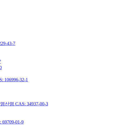
-43-7
7
0
06996-32-1
 CAS: 34937-00-3
9709-01-9