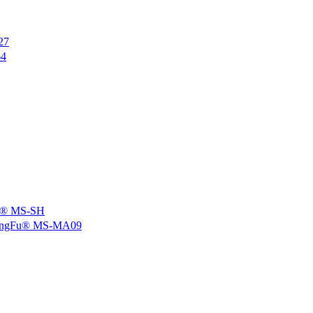
27
4
 MS-SH
u® MS-MA09