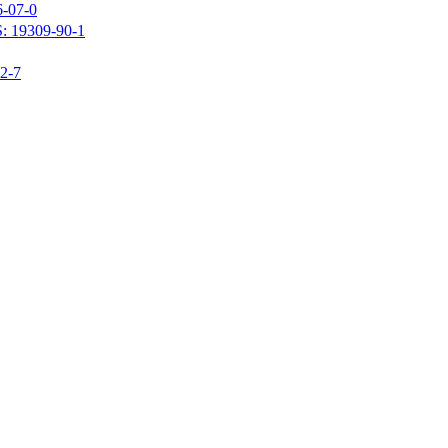
07-0
309-90-1
-7