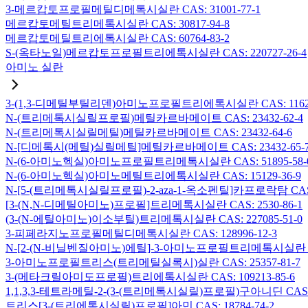
3-메르캅토프로필메틸디메톡시실란 CAS: 31001-77-1
메르캅토메틸트리메톡시실란 CAS: 30817-94-8
메르캅토메틸트리에톡시실란 CAS: 60764-83-2
S-(옥타노일)메르캅토프로필트리에톡시실란 CAS: 220727-26-4
아미노 실란
3-(1,3-디메틸부틸리덴)아미노프로필트리에톡시실란 CAS: 116229
N-(트리메톡시실릴프로필)메틸카르바메이트 CAS: 23432-62-4
N-(트리메톡시실릴메틸)메틸카르바메이트 CAS: 23432-64-6
N-[디메톡시(메틸)실릴메틸]메틸카르바메이트 CAS: 23432-65-
N-(6-아미노헥실)아미노프로필트리메톡시실란 CAS: 51895-58-
N-(6-아미노헥실)아미노메틸트리에톡시실란 CAS: 15129-36-9
N-[5-(트리메톡시실릴프로필)-2-aza-1-옥소펜틸]카프로락탐 CAS: 1
[3-(N,N-디메틸아미노)프로필]트리메톡시실란 CAS: 2530-86-1
(3-(N-에틸아미노)이소부틸)트리메톡시실란 CAS: 227085-51-0
3-피페라지노프로필메틸디메톡시실란 CAS: 128996-12-3
N-[2-(N-비닐벤질아미노)에틸]-3-아미노프로필트리메톡시실란 염산염
3-아미노프로필트리스(트리메틸실록시)실란 CAS: 25357-81-7
3-(메타크릴아미도프로필)트리에톡시실란 CAS: 109213-85-6
1,1,3,3-테트라메틸-2-(3-(트리메톡시실릴)프로필)구아니딘 CAS: 6
트리스[3-(트리에톡시실릴)프로필]아민 CAS: 18784-74-2