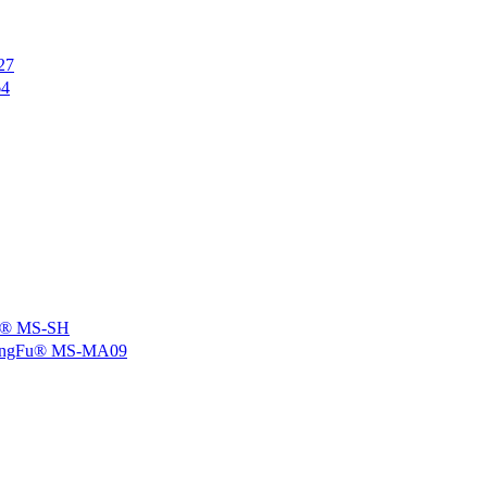
27
4
 MS-SH
u® MS-MA09