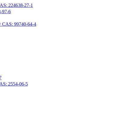
24638-27-1
97-6
 99740-64-4
7
 2554-06-5