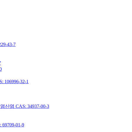
-43-7
7
0
06996-32-1
 CAS: 34937-00-3
9709-01-9