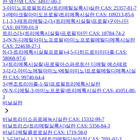
란 염산염 CAS: 34937-00-3
3-아미노프로필트리스(트리메틸실록시)실란 CAS: 25357-81-7
3-(메타크릴아미도프로필)트리에톡시실란 CAS: 109213-85-6
1,1,3,3-테트라메틸-2-(3-(트리메톡시실릴)프로필)구아니딘
CAS: 69709-01-9
트리스[3-(트리에톡시실릴)프로필]아민 CAS: 18784-74-2
3-(N,N-디메틸아미노프로필)아미노프로필메틸디메톡시실란
CAS: 224638-27-1
N-(3-트리에톡시실릴프로필)-4,5-디히드로이미다졸 CAS:
58068-97-6
3-(트리에톡시실릴)프로필아스파르트산 디에틸 에스테르
3-[2-(2-아미노에틸아미노)에틸아미노]프로필메틸디메톡시실
란 CAS: 99740-64-4
3-(벤조트리아졸-1-일)프로필트리메톡시실란
(N,N-디에틸-3-아미노프로필)트리메톡시실란 CAS: 41051-80-
3
비닐실란
비닐트리이소프로페녹시실란 CAS: 15332-99-7
비닐트리스(트리메틸실록시)실란 CAS: 5356-84-3
비닐디메틸클로로실란 CAS: 1719-58-0
1,3-디비닐-1,1,3,3-테트라메틸디실라잔 CAS: 7691-02-3