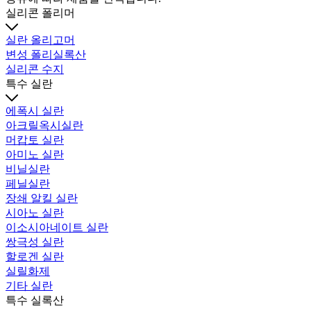
실리콘 폴리머
실란 올리고머
변성 폴리실록산
실리콘 수지
특수 실란
에폭시 실란
아크릴옥시실란
머캅토 실란
아미노 실란
비닐실란
페닐실란
장쇄 알킬 실란
시아노 실란
이소시아네이트 실란
쌍극성 실란
할로겐 실란
실릴화제
기타 실란
특수 실록산