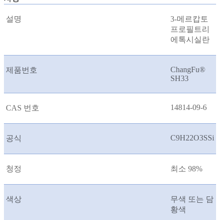
설명
3-메르캅토
프로필트리
에톡시실란
ChangFu®
제품번호
SH33
14814-09-6
CAS 번호
C9H22O3SSi
공식
청정
최소 98%
색상
무색 또는 담
황색