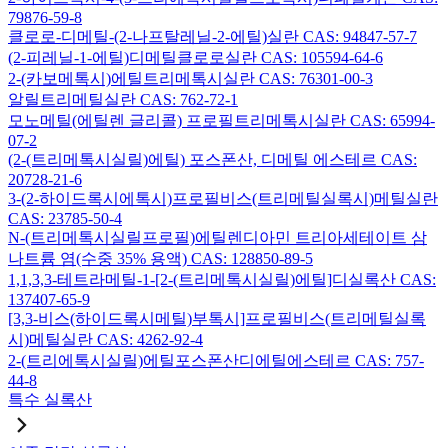
79876-59-8
클로로-디메틸-(2-나프탈레닐-2-에틸)실란 CAS: 94847-57-7
(2-피레닐-1-에틸)디메틸클로로실란 CAS: 105594-64-6
2-(카보메톡시)에틸트리메톡시실란 CAS: 76301-00-3
알릴트리메틸실란 CAS: 762-72-1
모노메틸(에틸렌 글리콜) 프로필트리메톡시실란 CAS: 65994-
07-2
(2-(트리메톡시실릴)에틸) 포스폰산, 디메틸 에스테르 CAS:
20728-21-6
3-(2-하이드록시에톡시)프로필비스(트리메틸실록시)메틸실란
CAS: 23785-50-4
N-(트리메톡시실릴프로필)에틸렌디아민 트리아세테이트 삼
나트륨 염(수중 35% 용액) CAS: 128850-89-5
1,1,3,3-테트라메틸-1-[2-(트리메톡시실릴)에틸]디실록산 CAS:
137407-65-9
[3,3-비스(하이드록시메틸)부톡시]프로필비스(트리메틸실록
시)메틸실란 CAS: 4262-92-4
2-(트리에톡시실릴)에틸포스폰산디에틸에스테르 CAS: 757-
44-8
특수 실록산