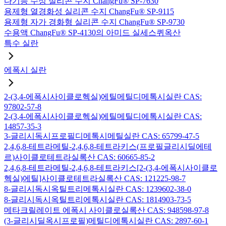
다기능 수성 실리콘 수지 ChangFu® SP-7630
용제형 열경화성 실리콘 수지 ChangFu® SP-9115
용제형 자가 경화형 실리콘 수지 ChangFu® SP-9730
수용액 ChangFu® SP-4130의 아미드 실세스퀴옥산
특수 실란
에폭시 실란
2-(3,4-에폭시사이클로헥실)에틸메틸디메톡시실란 CAS:
97802-57-8
2-(3,4-에폭시사이클로헥실)에틸메틸디에톡시실란 CAS:
14857-35-3
3-글리시독시프로필디메톡시메틸실란 CAS: 65799-47-5
2,4,6,8-테트라메틸-2,4,6,8-테트라키스(프로필글리시딜에테
르)사이클로테트라실록산 CAS: 60665-85-2
2,4,6,8-테트라메틸-2,4,6,8-테트라키스[2-(3,4-에폭시사이클로
헥실)에틸]사이클로테트라실록산 CAS: 121225-98-7
8-글리시독시옥틸트리메톡시실란 CAS: 1239602-38-0
8-글리시독시옥틸트리에톡시실란 CAS: 1814903-73-5
메타크릴레이트 에폭시 사이클로실록산 CAS: 948598-97-8
(3-글리시딜옥시프로필)메틸디에톡시실란 CAS: 2897-60-1