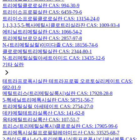
트리에틸클로로실란 CAS: 994-30-9
트리이소프로필실란 CAS: 6459-79-6
트리이소프로필클로로실란 CAS: 13154-24-0
1,1,3,3,5,5-헥사메틸시클로트리실라잔 CAS: 1009-93-4
에티닐트리메틸실란 CAS: 1066-54-2
트리메틸브로모실란 CAS: 2857-97-8
N-(트리메틸실릴)이미다졸 CAS: 18156-74-6
클로로메틸트리메틸실란 CAS: 2344-80-1
N-트리메틸실릴아세트아미드 CAS: 13435-12-6
기타 실란
테트라프로폭시실란 테트라프로필 오르토실리케이트 CAS:
682-01-9
메틸트리스(트리메틸실록시)실란 CAS: 17928-28-8
5-헥세닐트리메톡시실란 CAS: 58751-56-7
트리메틸실릴 아세테이트 CAS: 2754-27-0
데카메틸테트라실록산 CAS: 141-62-8
옥타메틸트리실록산 CAS: 107-51-7
트리스(트리메틸실록시)클로로실란 CAS: 17905-99-6
트리에톡시실릴프로필말레아미드산 CAS: 33525-68-7
2-하이드록시-4-(3-트리에톡시실릴프로폭시)디페닐케톤 CAS: