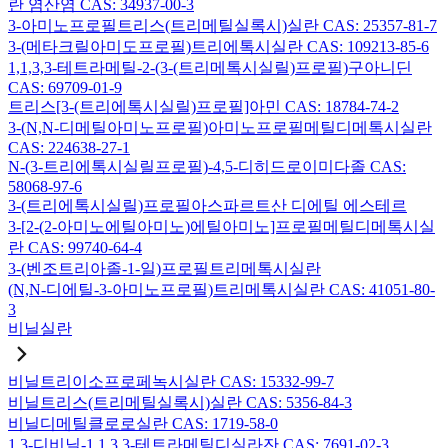
란 염산염 CAS: 34937-00-3
3-아미노프로필트리스(트리메틸실록시)실란 CAS: 25357-81-7
3-(메타크릴아미도프로필)트리에톡시실란 CAS: 109213-85-6
1,1,3,3-테트라메틸-2-(3-(트리메톡시실릴)프로필)구아니딘
CAS: 69709-01-9
트리스[3-(트리에톡시실릴)프로필]아민 CAS: 18784-74-2
3-(N,N-디메틸아미노프로필)아미노프로필메틸디메톡시실란
CAS: 224638-27-1
N-(3-트리에톡시실릴프로필)-4,5-디히드로이미다졸 CAS:
58068-97-6
3-(트리에톡시실릴)프로필아스파르트산 디에틸 에스테르
3-[2-(2-아미노에틸아미노)에틸아미노]프로필메틸디메톡시실
란 CAS: 99740-64-4
3-(벤조트리아졸-1-일)프로필트리메톡시실란
(N,N-디에틸-3-아미노프로필)트리메톡시실란 CAS: 41051-80-
3
비닐실란
비닐트리이소프로페녹시실란 CAS: 15332-99-7
비닐트리스(트리메틸실록시)실란 CAS: 5356-84-3
비닐디메틸클로로실란 CAS: 1719-58-0
1,3-디비닐-1,1,3,3-테트라메틸디실라잔 CAS: 7691-02-3