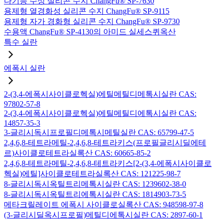
다기능 수성 실리콘 수지 ChangFu® SP-7630
용제형 열경화성 실리콘 수지 ChangFu® SP-9115
용제형 자가 경화형 실리콘 수지 ChangFu® SP-9730
수용액 ChangFu® SP-4130의 아미드 실세스퀴옥산
특수 실란
에폭시 실란
2-(3,4-에폭시사이클로헥실)에틸메틸디메톡시실란 CAS:
97802-57-8
2-(3,4-에폭시사이클로헥실)에틸메틸디에톡시실란 CAS:
14857-35-3
3-글리시독시프로필디메톡시메틸실란 CAS: 65799-47-5
2,4,6,8-테트라메틸-2,4,6,8-테트라키스(프로필글리시딜에테
르)사이클로테트라실록산 CAS: 60665-85-2
2,4,6,8-테트라메틸-2,4,6,8-테트라키스[2-(3,4-에폭시사이클로
헥실)에틸]사이클로테트라실록산 CAS: 121225-98-7
8-글리시독시옥틸트리메톡시실란 CAS: 1239602-38-0
8-글리시독시옥틸트리에톡시실란 CAS: 1814903-73-5
메타크릴레이트 에폭시 사이클로실록산 CAS: 948598-97-8
(3-글리시딜옥시프로필)메틸디에톡시실란 CAS: 2897-60-1