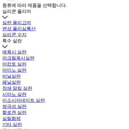
종류에 따라 제품을 선택합니다.
실리콘 폴리머
실란 올리고머
변성 폴리실록산
실리콘 수지
특수 실란
에폭시 실란
아크릴옥시실란
머캅토 실란
아미노 실란
비닐실란
페닐실란
장쇄 알킬 실란
시아노 실란
이소시아네이트 실란
쌍극성 실란
할로겐 실란
실릴화제
기타 실란