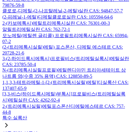
79876-59-8
클로로-디메틸-(2-나프탈레닐-2-에틸)실란 CAS: 94847-57-7
(2-피레닐-1-에틸)디메틸클로로실란 CAS: 105594-64-6
2-(카보메톡시)에틸트리메톡시실란 CAS: 76301-00-3
알릴트리메틸실란 CAS: 762-72-1
모노메틸(에틸렌 글리콜) 프로필트리메톡시실란 CAS: 65994-
07-2
(2-(트리메톡시실릴)에틸) 포스폰산, 디메틸 에스테르 CAS:
20728-21-6
3-(2-하이드록시에톡시)프로필비스(트리메틸실록시)메틸실란
CAS: 23785-50-4
N-(트리메톡시실릴프로필)에틸렌디아민 트리아세테이트 삼
나트륨 염(수중 35% 용액) CAS: 128850-89-5
1,1,3,3-테트라메틸-1-[2-(트리메톡시실릴)에틸]디실록산 CAS:
137407-65-9
[3,3-비스(하이드록시메틸)부톡시]프로필비스(트리메틸실록
시)메틸실란 CAS: 4262-92-4
2-(트리에톡시실릴)에틸포스폰산디에틸에스테르 CAS: 757-
44-8
특수 실록산