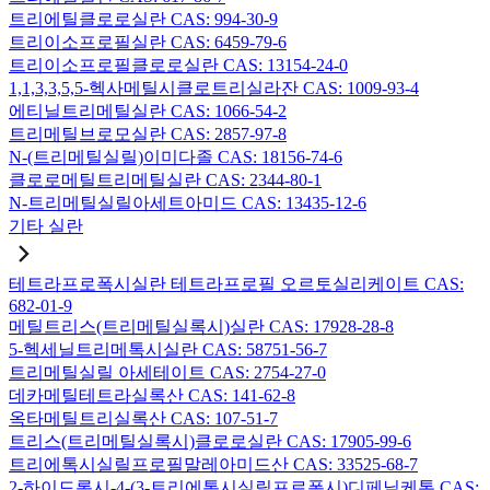
트리에틸클로로실란 CAS: 994-30-9
트리이소프로필실란 CAS: 6459-79-6
트리이소프로필클로로실란 CAS: 13154-24-0
1,1,3,3,5,5-헥사메틸시클로트리실라잔 CAS: 1009-93-4
에티닐트리메틸실란 CAS: 1066-54-2
트리메틸브로모실란 CAS: 2857-97-8
N-(트리메틸실릴)이미다졸 CAS: 18156-74-6
클로로메틸트리메틸실란 CAS: 2344-80-1
N-트리메틸실릴아세트아미드 CAS: 13435-12-6
기타 실란
테트라프로폭시실란 테트라프로필 오르토실리케이트 CAS:
682-01-9
메틸트리스(트리메틸실록시)실란 CAS: 17928-28-8
5-헥세닐트리메톡시실란 CAS: 58751-56-7
트리메틸실릴 아세테이트 CAS: 2754-27-0
데카메틸테트라실록산 CAS: 141-62-8
옥타메틸트리실록산 CAS: 107-51-7
트리스(트리메틸실록시)클로로실란 CAS: 17905-99-6
트리에톡시실릴프로필말레아미드산 CAS: 33525-68-7
2-하이드록시-4-(3-트리에톡시실릴프로폭시)디페닐케톤 CAS: