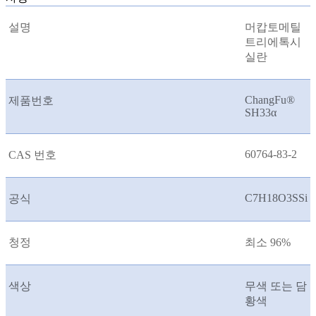
설명
머캅토메틸
트리에톡시
실란
ChangFu®
제품번호
SH33
α
60764-83-2
CAS 번호
C7H18O3SSi
공식
청정
최소 96%
색상
무색 또는 담
황색