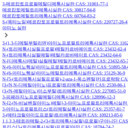
3-메르캅토프로필메틸디메톡시실란 CAS: 31001-77-1
메르캅토메틸트리메톡시실란 CAS: 30817-94-8
메르캅토메틸트리에톡시실란 CAS: 60764-83-2
S-(옥타노일)메르캅토프로필트리에톡시실란 CAS: 220727-26-4
아미노 실란
3-(1,3-디메틸부틸리덴)아미노프로필트리에톡시실란 CAS: 116229
N-(트리메톡시실릴프로필)메틸카르바메이트 CAS: 23432-62-4
N-(트리메톡시실릴메틸)메틸카르바메이트 CAS: 23432-64-6
N-[디메톡시(메틸)실릴메틸]메틸카르바메이트 CAS: 23432-65-
N-(6-아미노헥실)아미노프로필트리메톡시실란 CAS: 51895-58-
N-(6-아미노헥실)아미노메틸트리에톡시실란 CAS: 15129-36-9
N-[5-(트리메톡시실릴프로필)-2-aza-1-옥소펜틸]카프로락탐 CAS: 1
[3-(N,N-디메틸아미노)프로필]트리메톡시실란 CAS: 2530-86-1
(3-(N-에틸아미노)이소부틸)트리메톡시실란 CAS: 227085-51-0
3-피페라지노프로필메틸디메톡시실란 CAS: 128996-12-3
N-[2-(N-비닐벤질아미노)에틸]-3-아미노프로필트리메톡시실란 염산염
3-아미노프로필트리스(트리메틸실록시)실란 CAS: 25357-81-7
3-(메타크릴아미도프로필)트리에톡시실란 CAS: 109213-85-6
1,1,3,3-테트라메틸-2-(3-(트리메톡시실릴)프로필)구아니딘 CAS: 6
트리스[3-(트리에톡시실릴)프로필]아민 CAS: 18784-74-2