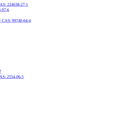
24638-27-1
97-6
 99740-64-4
7
 2554-06-5