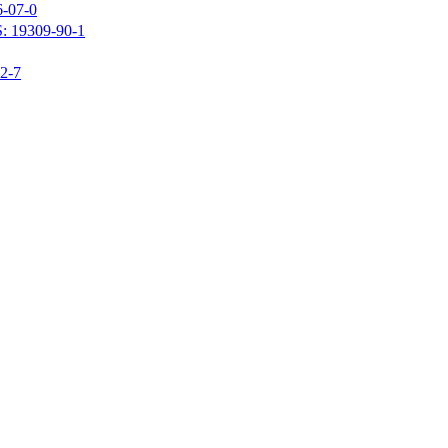
07-0
309-90-1
-7