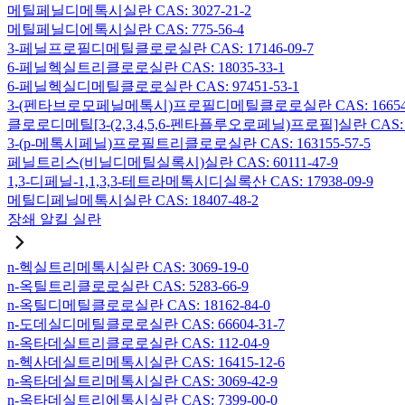
메틸페닐디메톡시실란 CAS: 3027-21-2
메틸페닐디에톡시실란 CAS: 775-56-4
3-페닐프로필디메틸클로로실란 CAS: 17146-09-7
6-페닐헥실트리클로로실란 CAS: 18035-33-1
6-페닐헥실디메틸클로로실란 CAS: 97451-53-1
3-(펜타브로모페닐메톡시)프로필디메틸클로로실란 CAS: 166546-
클로로디메틸[3-(2,3,4,5,6-펜타플루오로페닐)프로필]실란 CAS: 15
3-(p-메톡시페닐)프로필트리클로로실란 CAS: 163155-57-5
페닐트리스(비닐디메틸실록시)실란 CAS: 60111-47-9
1,3-디페닐-1,1,3,3-테트라메톡시디실록산 CAS: 17938-09-9
메틸디페닐메톡시실란 CAS: 18407-48-2
장쇄 알킬 실란
n-헥실트리메톡시실란 CAS: 3069-19-0
n-옥틸트리클로로실란 CAS: 5283-66-9
n-옥틸디메틸클로로실란 CAS: 18162-84-0
n-도데실디메틸클로로실란 CAS: 66604-31-7
n-옥타데실트리클로로실란 CAS: 112-04-9
n-헥사데실트리메톡시실란 CAS: 16415-12-6
n-옥타데실트리메톡시실란 CAS: 3069-42-9
n-옥타데실트리에톡시실란 CAS: 7399-00-0