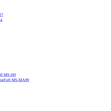
27
4
 MS-SH
u® MS-MA09