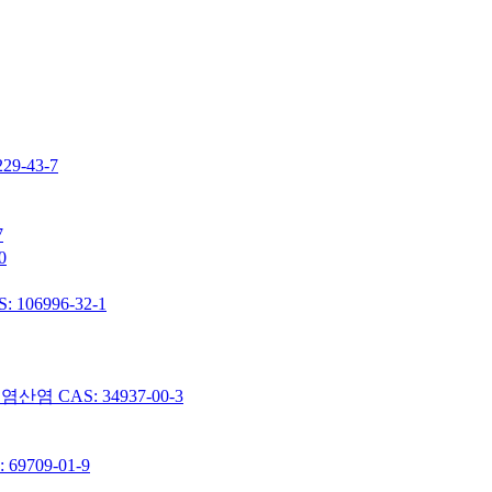
-43-7
7
0
06996-32-1
 CAS: 34937-00-3
9709-01-9