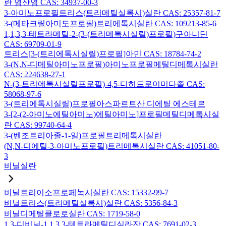
란 염산염 CAS: 34937-00-3
3-아미노프로필트리스(트리메틸실록시)실란 CAS: 25357-81-7
3-(메타크릴아미도프로필)트리에톡시실란 CAS: 109213-85-6
1,1,3,3-테트라메틸-2-(3-(트리메톡시실릴)프로필)구아니딘
CAS: 69709-01-9
트리스[3-(트리에톡시실릴)프로필]아민 CAS: 18784-74-2
3-(N,N-디메틸아미노프로필)아미노프로필메틸디메톡시실란
CAS: 224638-27-1
N-(3-트리에톡시실릴프로필)-4,5-디히드로이미다졸 CAS:
58068-97-6
3-(트리에톡시실릴)프로필아스파르트산 디에틸 에스테르
3-[2-(2-아미노에틸아미노)에틸아미노]프로필메틸디메톡시실
란 CAS: 99740-64-4
3-(벤조트리아졸-1-일)프로필트리메톡시실란
(N,N-디에틸-3-아미노프로필)트리메톡시실란 CAS: 41051-80-
3
비닐실란
비닐트리이소프로페녹시실란 CAS: 15332-99-7
비닐트리스(트리메틸실록시)실란 CAS: 5356-84-3
비닐디메틸클로로실란 CAS: 1719-58-0
1,3-디비닐-1,1,3,3-테트라메틸디실라잔 CAS: 7691-02-3