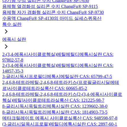
다기능 수성 실리콘 수지 ChangFu® SP-7630
용제형 열경화성 실리콘 수지 ChangFu® SP-9115
용제형 자가 경화형 실리콘 수지 ChangFu® SP-9730
수용액 ChangFu® SP-4130의 아미드 실세스퀴옥산
특수 실란
에폭시 실란
2-(3,4-에폭시사이클로헥실)에틸메틸디메톡시실란 CAS:
97802-57-8
2-(3,4-에폭시사이클로헥실)에틸메틸디에톡시실란 CAS:
14857-35-3
3-글리시독시프로필디메톡시메틸실란 CAS: 65799-47-5
2,4,6,8-테트라메틸-2,4,6,8-테트라키스(프로필글리시딜에테
르)사이클로테트라실록산 CAS: 60665-85-2
2,4,6,8-테트라메틸-2,4,6,8-테트라키스[2-(3,4-에폭시사이클로
헥실)에틸]사이클로테트라실록산 CAS: 121225-98-7
8-글리시독시옥틸트리메톡시실란 CAS: 1239602-38-0
8-글리시독시옥틸트리에톡시실란 CAS: 1814903-73-5
메타크릴레이트 에폭시 사이클로실록산 CAS: 948598-97-8
(3-글리시딜옥시프로필)메틸디에톡시실란 CAS: 2897-60-1