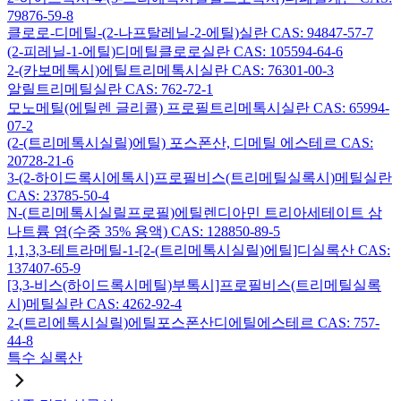
79876-59-8
클로로-디메틸-(2-나프탈레닐-2-에틸)실란 CAS: 94847-57-7
(2-피레닐-1-에틸)디메틸클로로실란 CAS: 105594-64-6
2-(카보메톡시)에틸트리메톡시실란 CAS: 76301-00-3
알릴트리메틸실란 CAS: 762-72-1
모노메틸(에틸렌 글리콜) 프로필트리메톡시실란 CAS: 65994-
07-2
(2-(트리메톡시실릴)에틸) 포스폰산, 디메틸 에스테르 CAS:
20728-21-6
3-(2-하이드록시에톡시)프로필비스(트리메틸실록시)메틸실란
CAS: 23785-50-4
N-(트리메톡시실릴프로필)에틸렌디아민 트리아세테이트 삼
나트륨 염(수중 35% 용액) CAS: 128850-89-5
1,1,3,3-테트라메틸-1-[2-(트리메톡시실릴)에틸]디실록산 CAS:
137407-65-9
[3,3-비스(하이드록시메틸)부톡시]프로필비스(트리메틸실록
시)메틸실란 CAS: 4262-92-4
2-(트리에톡시실릴)에틸포스폰산디에틸에스테르 CAS: 757-
44-8
특수 실록산