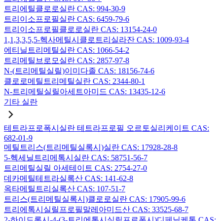
트리에틸클로로실란 CAS: 994-30-9
트리이소프로필실란 CAS: 6459-79-6
트리이소프로필클로로실란 CAS: 13154-24-0
1,1,3,3,5,5-헥사메틸시클로트리실라잔 CAS: 1009-93-4
에티닐트리메틸실란 CAS: 1066-54-2
트리메틸브로모실란 CAS: 2857-97-8
N-(트리메틸실릴)이미다졸 CAS: 18156-74-6
클로로메틸트리메틸실란 CAS: 2344-80-1
N-트리메틸실릴아세트아미드 CAS: 13435-12-6
기타 실란
테트라프로폭시실란 테트라프로필 오르토실리케이트 CAS:
682-01-9
메틸트리스(트리메틸실록시)실란 CAS: 17928-28-8
5-헥세닐트리메톡시실란 CAS: 58751-56-7
트리메틸실릴 아세테이트 CAS: 2754-27-0
데카메틸테트라실록산 CAS: 141-62-8
옥타메틸트리실록산 CAS: 107-51-7
트리스(트리메틸실록시)클로로실란 CAS: 17905-99-6
트리에톡시실릴프로필말레아미드산 CAS: 33525-68-7
2-하이드록시-4-(3-트리에톡시실릴프로폭시)디페닐케톤 CAS: