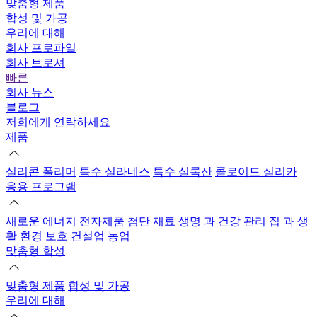
맞춤형 제품
합성 및 가공
우리에 대해
회사 프로파일
회사 브로셔
빠른
회사 뉴스
블로그
저희에게 연락하세요
제품
실리콘 폴리머
특수 실라네스
특수 실록산
콜로이드 실리카
응용 프로그램
새로운 에너지
전자제품
첨단 재료
생명 과 건강 관리
집 과 생
활
환경 보호
건설업
농업
맞춤형 합성
맞춤형 제품
합성 및 가공
우리에 대해