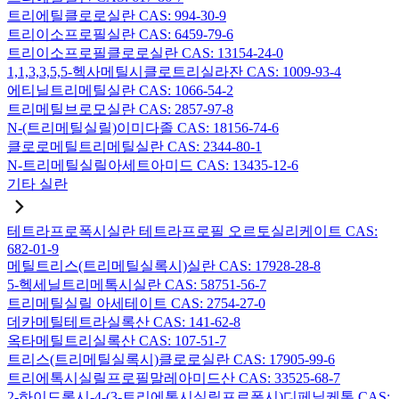
트리에틸클로로실란 CAS: 994-30-9
트리이소프로필실란 CAS: 6459-79-6
트리이소프로필클로로실란 CAS: 13154-24-0
1,1,3,3,5,5-헥사메틸시클로트리실라잔 CAS: 1009-93-4
에티닐트리메틸실란 CAS: 1066-54-2
트리메틸브로모실란 CAS: 2857-97-8
N-(트리메틸실릴)이미다졸 CAS: 18156-74-6
클로로메틸트리메틸실란 CAS: 2344-80-1
N-트리메틸실릴아세트아미드 CAS: 13435-12-6
기타 실란
테트라프로폭시실란 테트라프로필 오르토실리케이트 CAS:
682-01-9
메틸트리스(트리메틸실록시)실란 CAS: 17928-28-8
5-헥세닐트리메톡시실란 CAS: 58751-56-7
트리메틸실릴 아세테이트 CAS: 2754-27-0
데카메틸테트라실록산 CAS: 141-62-8
옥타메틸트리실록산 CAS: 107-51-7
트리스(트리메틸실록시)클로로실란 CAS: 17905-99-6
트리에톡시실릴프로필말레아미드산 CAS: 33525-68-7
2-하이드록시-4-(3-트리에톡시실릴프로폭시)디페닐케톤 CAS: