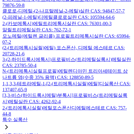
79876-59-8
클로로-디메틸-(2-나프탈레닐-2-에틸)실란 CAS: 94847-57-7
(2-피레닐-1-에틸)디메틸클로로실란 CAS: 105594-64-6
2-(카보메톡시)에틸트리메톡시실란 CAS: 76301-00-3
알릴트리메틸실란 CAS: 762-72-1
모노메틸(에틸렌 글리콜) 프로필트리메톡시실란 CAS: 65994-
07-2
(2-(트리메톡시실릴)에틸) 포스폰산, 디메틸 에스테르 CAS:
20728-21-6
3-(2-하이드록시에톡시)프로필비스(트리메틸실록시)메틸실란
CAS: 23785-50-4
N-(트리메톡시실릴프로필)에틸렌디아민 트리아세테이트 삼
나트륨 염(수중 35% 용액) CAS: 128850-89-5
1,1,3,3-테트라메틸-1-[2-(트리메톡시실릴)에틸]디실록산 CAS:
137407-65-9
[3,3-비스(하이드록시메틸)부톡시]프로필비스(트리메틸실록
시)메틸실란 CAS: 4262-92-4
2-(트리에톡시실릴)에틸포스폰산디에틸에스테르 CAS: 757-
44-8
특수 실록산