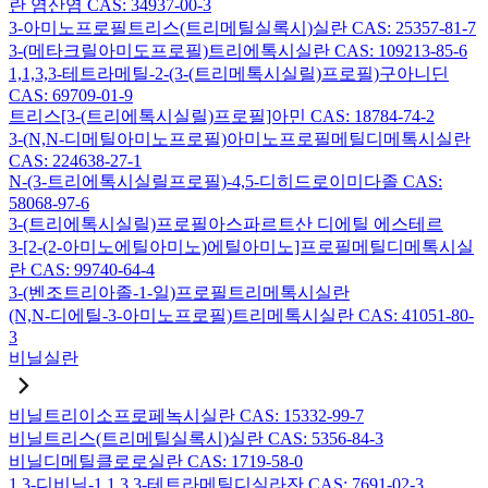
란 염산염 CAS: 34937-00-3
3-아미노프로필트리스(트리메틸실록시)실란 CAS: 25357-81-7
3-(메타크릴아미도프로필)트리에톡시실란 CAS: 109213-85-6
1,1,3,3-테트라메틸-2-(3-(트리메톡시실릴)프로필)구아니딘
CAS: 69709-01-9
트리스[3-(트리에톡시실릴)프로필]아민 CAS: 18784-74-2
3-(N,N-디메틸아미노프로필)아미노프로필메틸디메톡시실란
CAS: 224638-27-1
N-(3-트리에톡시실릴프로필)-4,5-디히드로이미다졸 CAS:
58068-97-6
3-(트리에톡시실릴)프로필아스파르트산 디에틸 에스테르
3-[2-(2-아미노에틸아미노)에틸아미노]프로필메틸디메톡시실
란 CAS: 99740-64-4
3-(벤조트리아졸-1-일)프로필트리메톡시실란
(N,N-디에틸-3-아미노프로필)트리메톡시실란 CAS: 41051-80-
3
비닐실란
비닐트리이소프로페녹시실란 CAS: 15332-99-7
비닐트리스(트리메틸실록시)실란 CAS: 5356-84-3
비닐디메틸클로로실란 CAS: 1719-58-0
1,3-디비닐-1,1,3,3-테트라메틸디실라잔 CAS: 7691-02-3