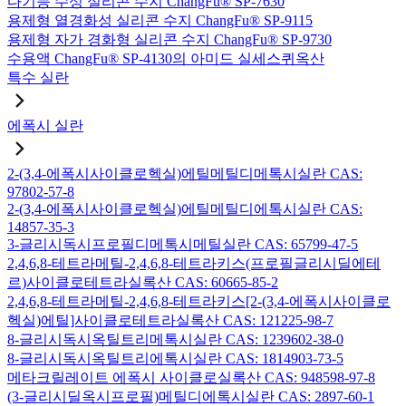
다기능 수성 실리콘 수지 ChangFu® SP-7630
용제형 열경화성 실리콘 수지 ChangFu® SP-9115
용제형 자가 경화형 실리콘 수지 ChangFu® SP-9730
수용액 ChangFu® SP-4130의 아미드 실세스퀴옥산
특수 실란
에폭시 실란
2-(3,4-에폭시사이클로헥실)에틸메틸디메톡시실란 CAS:
97802-57-8
2-(3,4-에폭시사이클로헥실)에틸메틸디에톡시실란 CAS:
14857-35-3
3-글리시독시프로필디메톡시메틸실란 CAS: 65799-47-5
2,4,6,8-테트라메틸-2,4,6,8-테트라키스(프로필글리시딜에테
르)사이클로테트라실록산 CAS: 60665-85-2
2,4,6,8-테트라메틸-2,4,6,8-테트라키스[2-(3,4-에폭시사이클로
헥실)에틸]사이클로테트라실록산 CAS: 121225-98-7
8-글리시독시옥틸트리메톡시실란 CAS: 1239602-38-0
8-글리시독시옥틸트리에톡시실란 CAS: 1814903-73-5
메타크릴레이트 에폭시 사이클로실록산 CAS: 948598-97-8
(3-글리시딜옥시프로필)메틸디에톡시실란 CAS: 2897-60-1