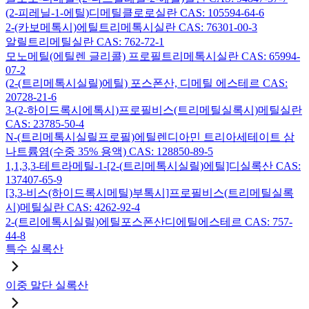
(2-피레닐-1-에틸)디메틸클로로실란 CAS: 105594-64-6
2-(카보메톡시)에틸트리메톡시실란 CAS: 76301-00-3
알릴트리메틸실란 CAS: 762-72-1
모노메틸(에틸렌 글리콜) 프로필트리메톡시실란 CAS: 65994-
07-2
(2-(트리메톡시실릴)에틸) 포스폰산, 디메틸 에스테르 CAS:
20728-21-6
3-(2-하이드록시에톡시)프로필비스(트리메틸실록시)메틸실란
CAS: 23785-50-4
N-(트리메톡시실릴프로필)에틸렌디아민 트리아세테이트 삼
나트륨염(수중 35% 용액) CAS: 128850-89-5
1,1,3,3-테트라메틸-1-[2-(트리메톡시실릴)에틸]디실록산 CAS:
137407-65-9
[3,3-비스(하이드록시메틸)부톡시]프로필비스(트리메틸실록
시)메틸실란 CAS: 4262-92-4
2-(트리에톡시실릴)에틸포스폰산디에틸에스테르 CAS: 757-
44-8
특수 실록산
이중 말단 실록산