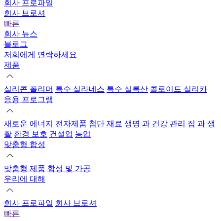
회사 프로파일
회사 브로셔
빠른
회사 뉴스
블로그
저희에게 연락하세요
제품
실리콘 폴리머
특수 실라네스
특수 실록산
콜로이드 실리카
응용 프로그램
새로운 에너지
전자제품
첨단 재료
생명 과 건강 관리
집 과 생
활
환경 보호
건설업
농업
맞춤형 합성
맞춤형 제품
합성 및 가공
우리에 대해
회사 프로파일
회사 브로셔
빠른