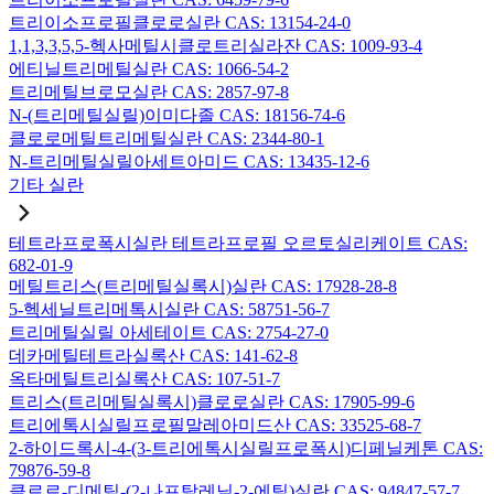
트리이소프로필클로로실란 CAS: 13154-24-0
1,1,3,3,5,5-헥사메틸시클로트리실라잔 CAS: 1009-93-4
에티닐트리메틸실란 CAS: 1066-54-2
트리메틸브로모실란 CAS: 2857-97-8
N-(트리메틸실릴)이미다졸 CAS: 18156-74-6
클로로메틸트리메틸실란 CAS: 2344-80-1
N-트리메틸실릴아세트아미드 CAS: 13435-12-6
기타 실란
테트라프로폭시실란 테트라프로필 오르토실리케이트 CAS:
682-01-9
메틸트리스(트리메틸실록시)실란 CAS: 17928-28-8
5-헥세닐트리메톡시실란 CAS: 58751-56-7
트리메틸실릴 아세테이트 CAS: 2754-27-0
데카메틸테트라실록산 CAS: 141-62-8
옥타메틸트리실록산 CAS: 107-51-7
트리스(트리메틸실록시)클로로실란 CAS: 17905-99-6
트리에톡시실릴프로필말레아미드산 CAS: 33525-68-7
2-하이드록시-4-(3-트리에톡시실릴프로폭시)디페닐케톤 CAS:
79876-59-8
클로로-디메틸-(2-나프탈레닐-2-에틸)실란 CAS: 94847-57-7