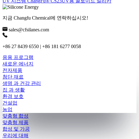
UV 시스템 ChangFu® CS23UV용 콜로이드 실리카
지금 Changfu Chemical에 연락하십시오!
sales@cfsilanes.com
+86 27 8439 6550 | +86 181 6277 0058
응용 프로그램
새로운 에너지
전자제품
첨단 재료
생명 과 건강 관리
집 과 생활
환경 보호
건설업
농업
맞춤형 합성
맞춤형 제품
합성 및 가공
우리에 대해