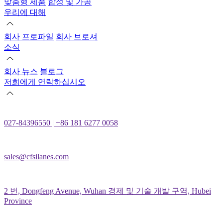
맞춤형 제품
합성 및 가공
우리에 대해
회사 프로파일
회사 브로셔
소식
회사 뉴스
블로그
저희에게 연락하십시오
027-84396550 | +86 181 6277 0058
sales@cfsilanes.com
2 번, Dongfeng Avenue, Wuhan 경제 및 기술 개발 구역, Hubei
Province