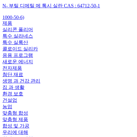
N- 부틸 디메틸 메 톡시 실란 CAS : 64712-50-1
1000-50-6)
제품
실리콘 폴리머
특수 실라네스
특수 실록산
콜로이드 실리카
응용 프로그램
새로운 에너지
전자제품
첨단 재료
생명 과 건강 관리
집 과 생활
환경 보호
건설업
농업
맞춤형 합성
맞춤형 제품
합성 및 가공
우리에 대해