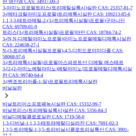
란 염산염 CAS: 34937-00-3
3-아미노프로필트리스(트리메틸실록시)실란 CAS: 25357-81-7
3-(메타크릴아미도프로필)트리에톡시실란 CAS: 109213-85-6
1,1,3,3-테트라메틸-2-(3-(트리메톡시실릴)프로필)구아니딘
CAS: 69709-01-9
트리스[3-(트리에톡시실릴)프로필]아민 CAS: 18784-74-2
3-(N,N-디메틸아미노프로필)아미노프로필메틸디메톡시실란
CAS: 224638-27-1
N-(3-트리에톡시실릴프로필)-4,5-디히드로이미다졸 CAS:
58068-97-6
3-(트리에톡시실릴)프로필아스파르트산 디에틸 에스테르
3-[2-(2-아미노에틸아미노)에틸아미노]프로필메틸디메톡시실
란 CAS: 99740-64-4
3-(벤조트리아졸-1-일)프로필트리메톡시실란
비닐실란
비닐트리이소프로페녹시실란 CAS: 15332-99-7
비닐트리스(트리메틸실록시)실란 CAS: 5356-84-3
비닐디메틸클로로실란 CAS: 1719-58-0
1,3-디비닐-1,1,3,3-테트라메틸디실라잔 CAS: 7691-02-3
1,3,5-트리메틸-1,3,5-트리비닐시클로트리실록산 CAS: 3901-
77-7