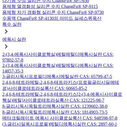
다기능 수성 실리콘 수지 ChangFu® SP-7630
용제형 열경화성 실리콘 수지 ChangFu® SP-9115
용제형 자가 경화형 실리콘 수지 ChangFu® SP-9730
수용액 ChangFu® SP-4130의 아미드 실세스퀴옥산
특수 실란
에폭시 실란
2-(3,4-에폭시사이클로헥실)에틸메틸디메톡시실란 CAS:
97802-57-8
2-(3,4-에폭시사이클로헥실)에틸메틸디에톡시실란 CAS:
14857-35-3
3-글리시독시프로필디메톡시메틸실란 CAS: 65799-47-5
2,4,6,8-테트라메틸-2,4,6,8-테트라키스(프로필글리시딜에테
르)사이클로테트라실록산 CAS: 60665-85-2
2,4,6,8-테트라메틸-2,4,6,8-테트라키스[2-(3,4-에폭시사이클로
헥실)에틸]사이클로테트라실록산 CAS: 121225-98-7
8-글리시독시옥틸트리메톡시실란 CAS: 1239602-38-0
8-글리시독시옥틸트리에톡시실란 CAS: 1814903-73-5
메타크릴레이트 에폭시 사이클로실록산 CAS: 948598-97-8
(3-글리시딜옥시프로필)메틸디에톡시실란 CAS: 2897-60-1