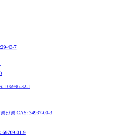
-43-7
7
0
06996-32-1
 CAS: 34937-00-3
9709-01-9