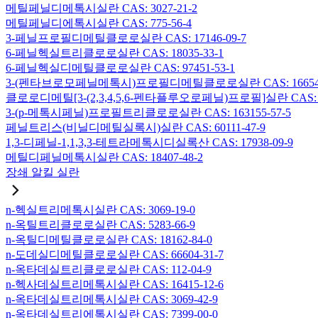
메틸페닐디메톡시실란 CAS: 3027-21-2
메틸페닐디에톡시실란 CAS: 775-56-4
3-페닐프로필디메틸클로로실란 CAS: 17146-09-7
6-페닐헥실트리클로로실란 CAS: 18035-33-1
6-페닐헥실디메틸클로로실란 CAS: 97451-53-1
3-(펜타브로모페닐메톡시)프로필디메틸클로로실란 CAS: 166546-
클로로디메틸[3-(2,3,4,5,6-펜타플루오로페닐)프로필]실란 CAS: 15
3-(p-메톡시페닐)프로필트리클로로실란 CAS: 163155-57-5
페닐트리스(비닐디메틸실록시)실란 CAS: 60111-47-9
1,3-디페닐-1,1,3,3-테트라메톡시디실록산 CAS: 17938-09-9
메틸디페닐메톡시실란 CAS: 18407-48-2
장쇄 알킬 실란
n-헥실트리메톡시실란 CAS: 3069-19-0
n-옥틸트리클로로실란 CAS: 5283-66-9
n-옥틸디메틸클로로실란 CAS: 18162-84-0
n-도데실디메틸클로로실란 CAS: 66604-31-7
n-옥타데실트리클로로실란 CAS: 112-04-9
n-헥사데실트리메톡시실란 CAS: 16415-12-6
n-옥타데실트리메톡시실란 CAS: 3069-42-9
n-옥타데실트리에톡시실란 CAS: 7399-00-0