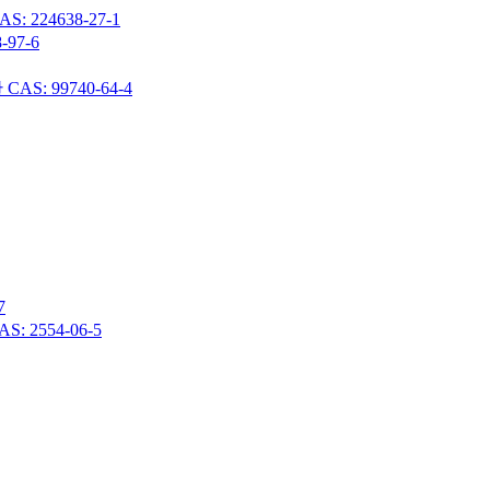
24638-27-1
97-6
 99740-64-4
7
 2554-06-5