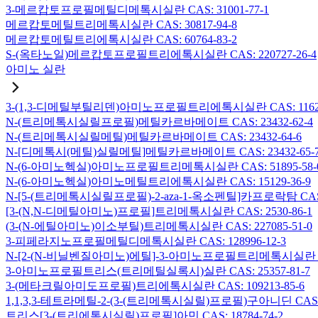
3-메르캅토프로필메틸디메톡시실란 CAS: 31001-77-1
메르캅토메틸트리메톡시실란 CAS: 30817-94-8
메르캅토메틸트리에톡시실란 CAS: 60764-83-2
S-(옥타노일)메르캅토프로필트리에톡시실란 CAS: 220727-26-4
아미노 실란
3-(1,3-디메틸부틸리덴)아미노프로필트리에톡시실란 CAS: 116229
N-(트리메톡시실릴프로필)메틸카르바메이트 CAS: 23432-62-4
N-(트리메톡시실릴메틸)메틸카르바메이트 CAS: 23432-64-6
N-[디메톡시(메틸)실릴메틸]메틸카르바메이트 CAS: 23432-65-
N-(6-아미노헥실)아미노프로필트리메톡시실란 CAS: 51895-58-
N-(6-아미노헥실)아미노메틸트리에톡시실란 CAS: 15129-36-9
N-[5-(트리메톡시실릴프로필)-2-aza-1-옥소펜틸]카프로락탐 CAS: 1
[3-(N,N-디메틸아미노)프로필]트리메톡시실란 CAS: 2530-86-1
(3-(N-에틸아미노)이소부틸)트리메톡시실란 CAS: 227085-51-0
3-피페라지노프로필메틸디메톡시실란 CAS: 128996-12-3
N-[2-(N-비닐벤질아미노)에틸]-3-아미노프로필트리메톡시실란 염산염
3-아미노프로필트리스(트리메틸실록시)실란 CAS: 25357-81-7
3-(메타크릴아미도프로필)트리에톡시실란 CAS: 109213-85-6
1,1,3,3-테트라메틸-2-(3-(트리메톡시실릴)프로필)구아니딘 CAS: 6
트리스[3-(트리에톡시실릴)프로필]아민 CAS: 18784-74-2