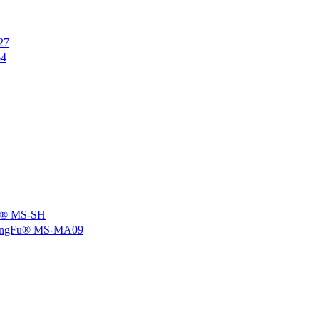
27
4
 MS-SH
u® MS-MA09