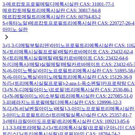
3-메르캅토프로필메틸디메톡시실란 CAS: 31001-77-1
메르캅토메틸트리메톡시실란 CAS: 30817-94-8
메르캅토메틸트리에톡시실란 CAS: 60764-83-2
S-(옥타노일)메르캅토프로필트리에톡시실란 CAS: 220727-26-4
아미노 실란
3-(1,3-디메틸부틸리덴)아미노프로필트리에톡시실란 CAS: 116229
N-(트리메톡시실릴프로필)메틸카르바메이트 CAS: 23432-62-4
N-(트리메톡시실릴메틸)메틸카르바메이트 CAS: 23432-64-6
N-[디메톡시(메틸)실릴메틸]메틸카르바메이트 CAS: 23432-65-
N-(6-아미노헥실)아미노프로필트리메톡시실란 CAS: 51895-58-
N-(6-아미노헥실)아미노메틸트리에톡시실란 CAS: 15129-36-9
N-[5-(트리메톡시실릴프로필)-2-aza-1-옥소펜틸]카프로락탐 CAS: 1
[3-(N,N-디메틸아미노)프로필]트리메톡시실란 CAS: 2530-86-1
(3-(N-에틸아미노)이소부틸)트리메톡시실란 CAS: 227085-51-0
3-피페라지노프로필메틸디메톡시실란 CAS: 128996-12-3
N-[2-(N-비닐벤질아미노)에틸]-3-아미노프로필트리메톡시실란 염산염
3-아미노프로필트리스(트리메틸실록시)실란 CAS: 25357-81-7
3-(메타크릴아미도프로필)트리에톡시실란 CAS: 109213-85-6
1,1,3,3-테트라메틸-2-(3-(트리메톡시실릴)프로필)구아니딘 CAS: 6
트리스[3-(트리에톡시실릴)프로필]아민 CAS: 18784-74-2