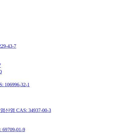
-43-7
7
0
06996-32-1
 CAS: 34937-00-3
9709-01-9