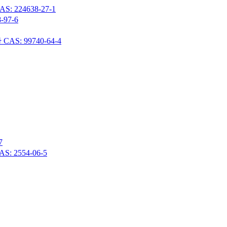
24638-27-1
97-6
 99740-64-4
7
 2554-06-5