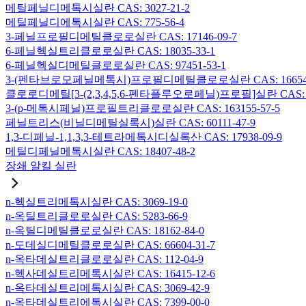
메틸페닐디메톡시실란 CAS: 3027-21-2
메틸페닐디에톡시실란 CAS: 775-56-4
3-페닐프로필디메틸클로로실란 CAS: 17146-09-7
6-페닐헥실트리클로로실란 CAS: 18035-33-1
6-페닐헥실디메틸클로로실란 CAS: 97451-53-1
3-(펜타브로모페닐메톡시)프로필디메틸클로로실란 CAS: 166546-
클로로디메틸[3-(2,3,4,5,6-펜타플루오로페닐)프로필]실란 CAS: 15
3-(p-메톡시페닐)프로필트리클로로실란 CAS: 163155-57-5
페닐트리스(비닐디메틸실록시)실란 CAS: 60111-47-9
1,3-디페닐-1,1,3,3-테트라메톡시디실록산 CAS: 17938-09-9
메틸디페닐메톡시실란 CAS: 18407-48-2
장쇄 알킬 실란
n-헥실트리메톡시실란 CAS: 3069-19-0
n-옥틸트리클로로실란 CAS: 5283-66-9
n-옥틸디메틸클로로실란 CAS: 18162-84-0
n-도데실디메틸클로로실란 CAS: 66604-31-7
n-옥타데실트리클로로실란 CAS: 112-04-9
n-헥사데실트리메톡시실란 CAS: 16415-12-6
n-옥타데실트리메톡시실란 CAS: 3069-42-9
n-옥타데실트리에톡시실란 CAS: 7399-00-0