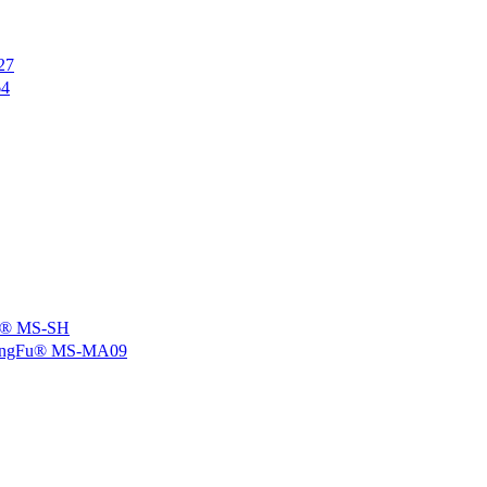
27
4
 MS-SH
u® MS-MA09