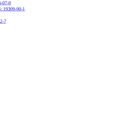
07-0
309-90-1
-7