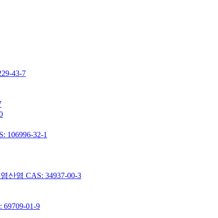
-43-7
7
0
06996-32-1
 CAS: 34937-00-3
9709-01-9