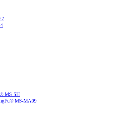
27
4
 MS-SH
u® MS-MA09