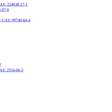
24638-27-1
97-6
 99740-64-4
7
 2554-06-5