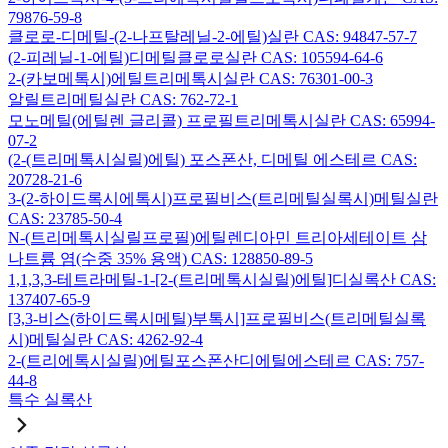
79876-59-8
클로로-디메틸-(2-나프탈레닐-2-에틸)실란 CAS: 94847-57-7
(2-피레닐-1-에틸)디메틸클로로실란 CAS: 105594-64-6
2-(카보메톡시)에틸트리메톡시실란 CAS: 76301-00-3
알릴트리메틸실란 CAS: 762-72-1
모노메틸(에틸렌 글리콜) 프로필트리메톡시실란 CAS: 65994-
07-2
(2-(트리메톡시실릴)에틸) 포스폰산, 디메틸 에스테르 CAS:
20728-21-6
3-(2-하이드록시에톡시)프로필비스(트리메틸실록시)메틸실란
CAS: 23785-50-4
N-(트리메톡시실릴프로필)에틸렌디아민 트리아세테이트 삼
나트륨 염(수중 35% 용액) CAS: 128850-89-5
1,1,3,3-테트라메틸-1-[2-(트리메톡시실릴)에틸]디실록산 CAS:
137407-65-9
[3,3-비스(하이드록시메틸)부톡시]프로필비스(트리메틸실록
시)메틸실란 CAS: 4262-92-4
2-(트리에톡시실릴)에틸포스폰산디에틸에스테르 CAS: 757-
44-8
특수 실록산