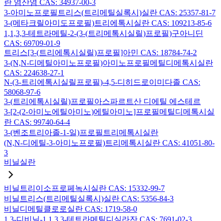
란 염산염 CAS: 34937-00-3
3-아미노프로필트리스(트리메틸실록시)실란 CAS: 25357-81-7
3-(메타크릴아미도프로필)트리에톡시실란 CAS: 109213-85-6
1,1,3,3-테트라메틸-2-(3-(트리메톡시실릴)프로필)구아니딘
CAS: 69709-01-9
트리스[3-(트리에톡시실릴)프로필]아민 CAS: 18784-74-2
3-(N,N-디메틸아미노프로필)아미노프로필메틸디메톡시실란
CAS: 224638-27-1
N-(3-트리에톡시실릴프로필)-4,5-디히드로이미다졸 CAS:
58068-97-6
3-(트리에톡시실릴)프로필아스파르트산 디에틸 에스테르
3-[2-(2-아미노에틸아미노)에틸아미노]프로필메틸디메톡시실
란 CAS: 99740-64-4
3-(벤조트리아졸-1-일)프로필트리메톡시실란
(N,N-디에틸-3-아미노프로필)트리메톡시실란 CAS: 41051-80-
3
비닐실란
비닐트리이소프로페녹시실란 CAS: 15332-99-7
비닐트리스(트리메틸실록시)실란 CAS: 5356-84-3
비닐디메틸클로로실란 CAS: 1719-58-0
1,3-디비닐-1,1,3,3-테트라메틸디실라잔 CAS: 7691-02-3