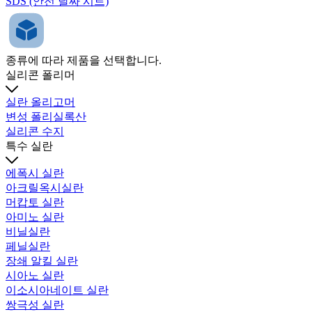
SDS (안전 날짜 시트)
종류에 따라 제품을 선택합니다.
실리콘 폴리머
실란 올리고머
변성 폴리실록산
실리콘 수지
특수 실란
에폭시 실란
아크릴옥시실란
머캅토 실란
아미노 실란
비닐실란
페닐실란
장쇄 알킬 실란
시아노 실란
이소시아네이트 실란
쌍극성 실란