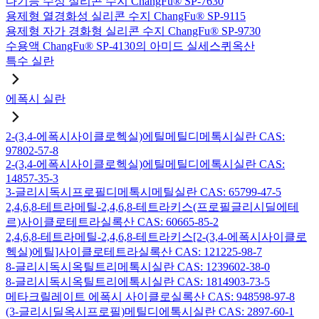
다기능 수성 실리콘 수지 ChangFu® SP-7630
용제형 열경화성 실리콘 수지 ChangFu® SP-9115
용제형 자가 경화형 실리콘 수지 ChangFu® SP-9730
수용액 ChangFu® SP-4130의 아미드 실세스퀴옥산
특수 실란
에폭시 실란
2-(3,4-에폭시사이클로헥실)에틸메틸디메톡시실란 CAS:
97802-57-8
2-(3,4-에폭시사이클로헥실)에틸메틸디에톡시실란 CAS:
14857-35-3
3-글리시독시프로필디메톡시메틸실란 CAS: 65799-47-5
2,4,6,8-테트라메틸-2,4,6,8-테트라키스(프로필글리시딜에테
르)사이클로테트라실록산 CAS: 60665-85-2
2,4,6,8-테트라메틸-2,4,6,8-테트라키스[2-(3,4-에폭시사이클로
헥실)에틸]사이클로테트라실록산 CAS: 121225-98-7
8-글리시독시옥틸트리메톡시실란 CAS: 1239602-38-0
8-글리시독시옥틸트리에톡시실란 CAS: 1814903-73-5
메타크릴레이트 에폭시 사이클로실록산 CAS: 948598-97-8
(3-글리시딜옥시프로필)메틸디에톡시실란 CAS: 2897-60-1