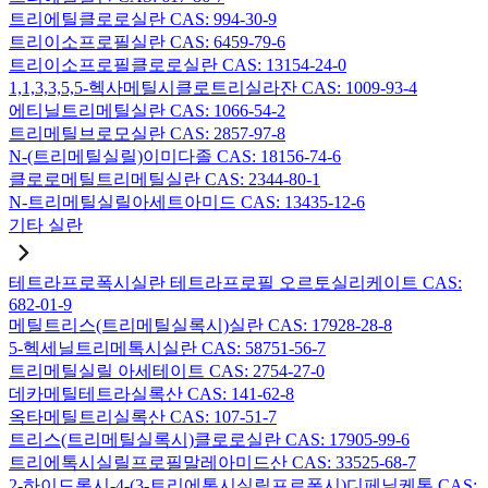
트리에틸클로로실란 CAS: 994-30-9
트리이소프로필실란 CAS: 6459-79-6
트리이소프로필클로로실란 CAS: 13154-24-0
1,1,3,3,5,5-헥사메틸시클로트리실라잔 CAS: 1009-93-4
에티닐트리메틸실란 CAS: 1066-54-2
트리메틸브로모실란 CAS: 2857-97-8
N-(트리메틸실릴)이미다졸 CAS: 18156-74-6
클로로메틸트리메틸실란 CAS: 2344-80-1
N-트리메틸실릴아세트아미드 CAS: 13435-12-6
기타 실란
테트라프로폭시실란 테트라프로필 오르토실리케이트 CAS:
682-01-9
메틸트리스(트리메틸실록시)실란 CAS: 17928-28-8
5-헥세닐트리메톡시실란 CAS: 58751-56-7
트리메틸실릴 아세테이트 CAS: 2754-27-0
데카메틸테트라실록산 CAS: 141-62-8
옥타메틸트리실록산 CAS: 107-51-7
트리스(트리메틸실록시)클로로실란 CAS: 17905-99-6
트리에톡시실릴프로필말레아미드산 CAS: 33525-68-7
2-하이드록시-4-(3-트리에톡시실릴프로폭시)디페닐케톤 CAS: