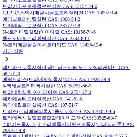
트리이소프로필클로로실란 CAS: 13154-24-0
1,1,3,3,5,5-헥사메틸시클로트리실라잔 CAS: 1009-93-4
에티닐트리메틸실란 CAS: 1066-54-2
트리메틸브로모실란 CAS: 2857-97-8
N-(트리메틸실릴)이미다졸 CAS: 18156-74-6
클로로메틸트리메틸실란 CAS: 2344-80-1
N-트리메틸실릴아세트아미드 CAS: 13435-12-6
기타 실란
테트라프로폭시실란 테트라프로필 오르토실리케이트 CAS:
682-01-9
메틸트리스(트리메틸실록시)실란 CAS: 17928-28-8
5-헥세닐트리메톡시실란 CAS: 58751-56-7
트리메틸실릴 아세테이트 CAS: 2754-27-0
데카메틸테트라실록산 CAS: 141-62-8
옥타메틸트리실록산 CAS: 107-51-7
트리스(트리메틸실록시)클로로실란 CAS: 17905-99-6
트리에톡시실릴프로필말레아미드산 CAS: 33525-68-7
2-하이드록시-4-(3-트리에톡시실릴프로폭시)디페닐케톤 CAS:
79876-59-8
클로로-디메틸-(2-나프탈레닐-2-에틸)실란 CAS: 94847-57-7