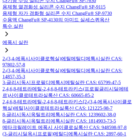
다기능 수성 실리콘 수지 ChangFu® SP-7630
용제형 열경화성 실리콘 수지 ChangFu® SP-9115
용제형 자가 경화형 실리콘 수지 ChangFu® SP-9730
수용액 ChangFu® SP-4130의 아미드 실세스퀴옥산
특수 실란
에폭시 실란
2-(3,4-에폭시사이클로헥실)에틸메틸디메톡시실란 CAS:
97802-57-8
2-(3,4-에폭시사이클로헥실)에틸메틸디에톡시실란 CAS:
14857-35-3
3-글리시독시프로필디메톡시메틸실란 CAS: 65799-47-5
2,4,6,8-테트라메틸-2,4,6,8-테트라키스(프로필글리시딜에테
르)사이클로테트라실록산 CAS: 60665-85-2
2,4,6,8-테트라메틸-2,4,6,8-테트라키스[2-(3,4-에폭시사이클로
헥실)에틸]사이클로테트라실록산 CAS: 121225-98-7
8-글리시독시옥틸트리메톡시실란 CAS: 1239602-38-0
8-글리시독시옥틸트리에톡시실란 CAS: 1814903-73-5
메타크릴레이트 에폭시 사이클로실록산 CAS: 948598-97-8
(3-글리시딜옥시프로필)메틸디에톡시실란 CAS: 2897-60-1