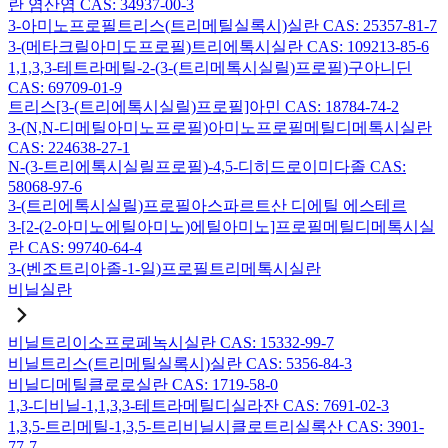
란 염산염 CAS: 34937-00-3
3-아미노프로필트리스(트리메틸실록시)실란 CAS: 25357-81-7
3-(메타크릴아미도프로필)트리에톡시실란 CAS: 109213-85-6
1,1,3,3-테트라메틸-2-(3-(트리메톡시실릴)프로필)구아니딘
CAS: 69709-01-9
트리스[3-(트리에톡시실릴)프로필]아민 CAS: 18784-74-2
3-(N,N-디메틸아미노프로필)아미노프로필메틸디메톡시실란
CAS: 224638-27-1
N-(3-트리에톡시실릴프로필)-4,5-디히드로이미다졸 CAS:
58068-97-6
3-(트리에톡시실릴)프로필아스파르트산 디에틸 에스테르
3-[2-(2-아미노에틸아미노)에틸아미노]프로필메틸디메톡시실
란 CAS: 99740-64-4
3-(벤조트리아졸-1-일)프로필트리메톡시실란
비닐실란
비닐트리이소프로페녹시실란 CAS: 15332-99-7
비닐트리스(트리메틸실록시)실란 CAS: 5356-84-3
비닐디메틸클로로실란 CAS: 1719-58-0
1,3-디비닐-1,1,3,3-테트라메틸디실라잔 CAS: 7691-02-3
1,3,5-트리메틸-1,3,5-트리비닐시클로트리실록산 CAS: 3901-
77-7