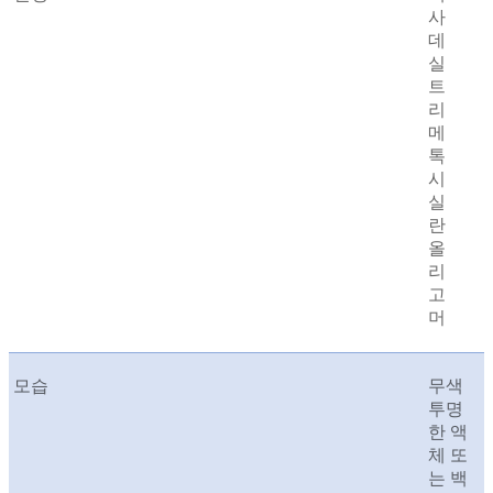
사
데
실
트
리
메
톡
시
실
란
올
리
고
머
모습
무색
투명
한 액
체 또
는 백