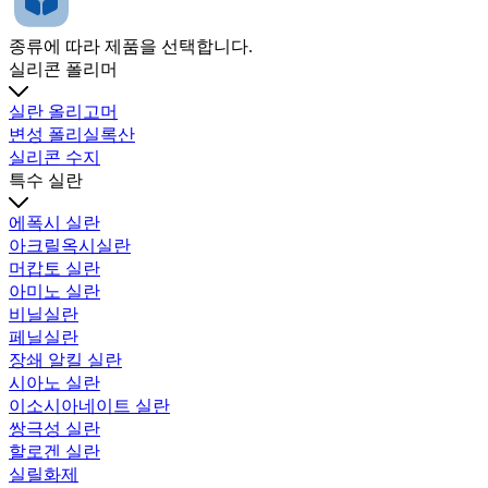
종류에 따라 제품을 선택합니다.
실리콘 폴리머
실란 올리고머
변성 폴리실록산
실리콘 수지
특수 실란
에폭시 실란
아크릴옥시실란
머캅토 실란
아미노 실란
비닐실란
페닐실란
장쇄 알킬 실란
시아노 실란
이소시아네이트 실란
쌍극성 실란
할로겐 실란
실릴화제