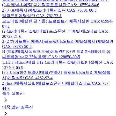
(2-피레닐-1-에틸)디메틸클로로실란 CAS: 105594-64-6
2-(카보메톡시)에틸트리메톡시실란 CAS: 76301-00-3
알릴트리메틸실란 CAS: 762-72-1
모노메틸(에틸렌 글리콜) 프로필트리메톡시실란 CAS: 65994-
07-2
(2-(트리메톡시실릴)에틸) 포스폰산, 디메틸 에스테르 CAS:
20728-21-6
3-(2-하이드록시에톡시)프로필비스(트리메틸실록시)메틸실란
CAS: 23785-50-4
N-(트리메톡시실릴프로필)에틸렌디아민 트리아세테이트 삼
나트륨염(수중 35% 용액) CAS: 128850-89-5
1,1,3,3-테트라메틸-1-[2-(트리메톡시실릴)에틸]디실록산 CAS:
137407-65-9
[3,3-비스(하이드록시메틸)부톡시]프로필비스(트리메틸실록
시)메틸실란 CAS: 4262-92-4
2-(트리에톡시실릴)에틸포스폰산디에틸에스테르 CAS: 757-
44-8
특수 실록산
이중 말단 실록산