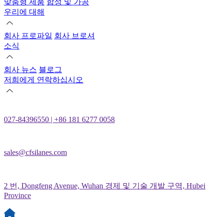
맞춤형 제품
합성 및 가공
우리에 대해
회사 프로파일
회사 브로셔
소식
회사 뉴스
블로그
저희에게 연락하십시오
027-84396550 | +86 181 6277 0058
sales@cfsilanes.com
2 번, Dongfeng Avenue, Wuhan 경제 및 기술 개발 구역, Hubei
Province