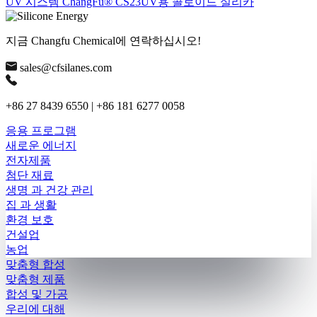
UV 시스템 ChangFu® CS23UV용 콜로이드 실리카
지금 Changfu Chemical에 연락하십시오!
sales@cfsilanes.com
+86 27 8439 6550 | +86 181 6277 0058
응용 프로그램
새로운 에너지
전자제품
첨단 재료
생명 과 건강 관리
집 과 생활
환경 보호
건설업
농업
맞춤형 합성
맞춤형 제품
합성 및 가공
우리에 대해