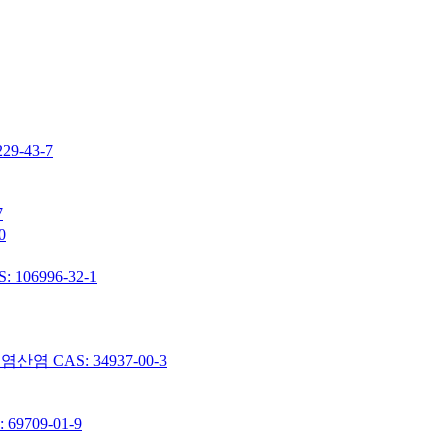
-43-7
7
0
06996-32-1
 CAS: 34937-00-3
9709-01-9