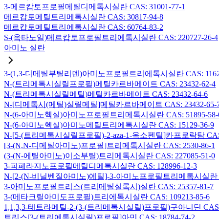
3-메르캅토프로필메틸디메톡시실란 CAS: 31001-77-1
메르캅토메틸트리메톡시실란 CAS: 30817-94-8
메르캅토메틸트리에톡시실란 CAS: 60764-83-2
S-(옥타노일)메르캅토프로필트리에톡시실란 CAS: 220727-26-4
아미노 실란
3-(1,3-디메틸부틸리덴)아미노프로필트리에톡시실란 CAS: 116229
N-(트리메톡시실릴프로필)메틸카르바메이트 CAS: 23432-62-4
N-(트리메톡시실릴메틸)메틸카르바메이트 CAS: 23432-64-6
N-[디메톡시(메틸)실릴메틸]메틸카르바메이트 CAS: 23432-65-
N-(6-아미노헥실)아미노프로필트리메톡시실란 CAS: 51895-58-
N-(6-아미노헥실)아미노메틸트리에톡시실란 CAS: 15129-36-9
N-[5-(트리메톡시실릴프로필)-2-aza-1-옥소펜틸]카프로락탐 CAS: 1
[3-(N,N-디메틸아미노)프로필]트리메톡시실란 CAS: 2530-86-1
(3-(N-에틸아미노)이소부틸)트리메톡시실란 CAS: 227085-51-0
3-피페라지노프로필메틸디메톡시실란 CAS: 128996-12-3
N-[2-(N-비닐벤질아미노)에틸]-3-아미노프로필트리메톡시실란 염산염
3-아미노프로필트리스(트리메틸실록시)실란 CAS: 25357-81-7
3-(메타크릴아미도프로필)트리에톡시실란 CAS: 109213-85-6
1,1,3,3-테트라메틸-2-(3-(트리메톡시실릴)프로필)구아니딘 CAS: 6
트리스[3-(트리에톡시실릴)프로필]아민 CAS: 18784-74-2