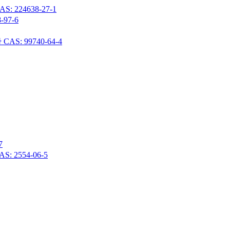
24638-27-1
97-6
 99740-64-4
7
 2554-06-5