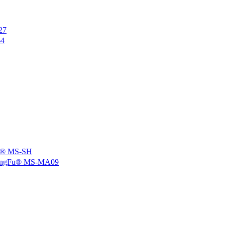
27
4
 MS-SH
u® MS-MA09