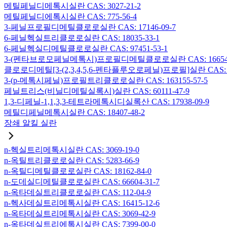
메틸페닐디메톡시실란 CAS: 3027-21-2
메틸페닐디에톡시실란 CAS: 775-56-4
3-페닐프로필디메틸클로로실란 CAS: 17146-09-7
6-페닐헥실트리클로로실란 CAS: 18035-33-1
6-페닐헥실디메틸클로로실란 CAS: 97451-53-1
3-(펜타브로모페닐메톡시)프로필디메틸클로로실란 CAS: 166546-
클로로디메틸[3-(2,3,4,5,6-펜타플루오로페닐)프로필]실란 CAS: 15
3-(p-메톡시페닐)프로필트리클로로실란 CAS: 163155-57-5
페닐트리스(비닐디메틸실록시)실란 CAS: 60111-47-9
1,3-디페닐-1,1,3,3-테트라메톡시디실록산 CAS: 17938-09-9
메틸디페닐메톡시실란 CAS: 18407-48-2
장쇄 알킬 실란
n-헥실트리메톡시실란 CAS: 3069-19-0
n-옥틸트리클로로실란 CAS: 5283-66-9
n-옥틸디메틸클로로실란 CAS: 18162-84-0
n-도데실디메틸클로로실란 CAS: 66604-31-7
n-옥타데실트리클로로실란 CAS: 112-04-9
n-헥사데실트리메톡시실란 CAS: 16415-12-6
n-옥타데실트리메톡시실란 CAS: 3069-42-9
n-옥타데실트리에톡시실란 CAS: 7399-00-0