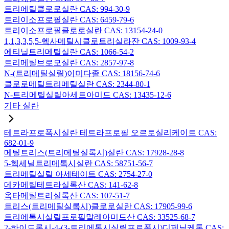
트리에틸클로로실란 CAS: 994-30-9
트리이소프로필실란 CAS: 6459-79-6
트리이소프로필클로로실란 CAS: 13154-24-0
1,1,3,3,5,5-헥사메틸시클로트리실라잔 CAS: 1009-93-4
에티닐트리메틸실란 CAS: 1066-54-2
트리메틸브로모실란 CAS: 2857-97-8
N-(트리메틸실릴)이미다졸 CAS: 18156-74-6
클로로메틸트리메틸실란 CAS: 2344-80-1
N-트리메틸실릴아세트아미드 CAS: 13435-12-6
기타 실란
테트라프로폭시실란 테트라프로필 오르토실리케이트 CAS:
682-01-9
메틸트리스(트리메틸실록시)실란 CAS: 17928-28-8
5-헥세닐트리메톡시실란 CAS: 58751-56-7
트리메틸실릴 아세테이트 CAS: 2754-27-0
데카메틸테트라실록산 CAS: 141-62-8
옥타메틸트리실록산 CAS: 107-51-7
트리스(트리메틸실록시)클로로실란 CAS: 17905-99-6
트리에톡시실릴프로필말레아미드산 CAS: 33525-68-7
2-하이드록시-4-(3-트리에톡시실릴프로폭시)디페닐케톤 CAS: