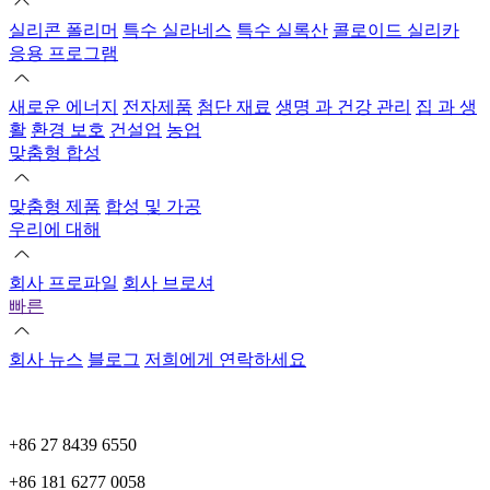
실리콘 폴리머
특수 실라네스
특수 실록산
콜로이드 실리카
응용 프로그램
새로운 에너지
전자제품
첨단 재료
생명 과 건강 관리
집 과 생
활
환경 보호
건설업
농업
맞춤형 합성
맞춤형 제품
합성 및 가공
우리에 대해
회사 프로파일
회사 브로셔
빠른
회사 뉴스
블로그
저희에게 연락하세요
+86 27 8439 6550
+86 181 6277 0058