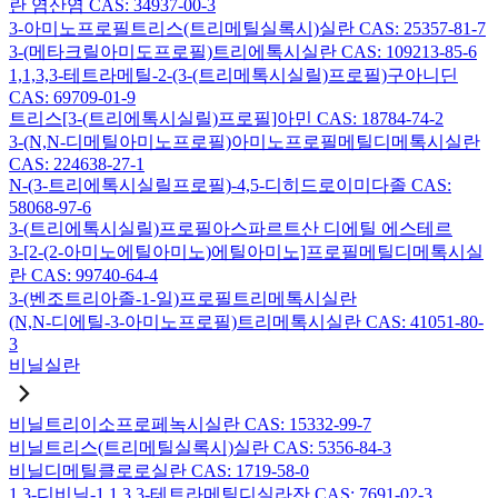
란 염산염 CAS: 34937-00-3
3-아미노프로필트리스(트리메틸실록시)실란 CAS: 25357-81-7
3-(메타크릴아미도프로필)트리에톡시실란 CAS: 109213-85-6
1,1,3,3-테트라메틸-2-(3-(트리메톡시실릴)프로필)구아니딘
CAS: 69709-01-9
트리스[3-(트리에톡시실릴)프로필]아민 CAS: 18784-74-2
3-(N,N-디메틸아미노프로필)아미노프로필메틸디메톡시실란
CAS: 224638-27-1
N-(3-트리에톡시실릴프로필)-4,5-디히드로이미다졸 CAS:
58068-97-6
3-(트리에톡시실릴)프로필아스파르트산 디에틸 에스테르
3-[2-(2-아미노에틸아미노)에틸아미노]프로필메틸디메톡시실
란 CAS: 99740-64-4
3-(벤조트리아졸-1-일)프로필트리메톡시실란
(N,N-디에틸-3-아미노프로필)트리메톡시실란 CAS: 41051-80-
3
비닐실란
비닐트리이소프로페녹시실란 CAS: 15332-99-7
비닐트리스(트리메틸실록시)실란 CAS: 5356-84-3
비닐디메틸클로로실란 CAS: 1719-58-0
1,3-디비닐-1,1,3,3-테트라메틸디실라잔 CAS: 7691-02-3