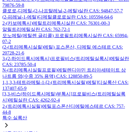
79876-59-8
클로로-디메틸-(2-나프탈레닐-2-에틸)실란 CAS: 94847-57-7
(2-피레닐-1-에틸)디메틸클로로실란 CAS: 105594-64-6
2-(카보메톡시)에틸트리메톡시실란 CAS: 76301-00-3
알릴트리메틸실란 CAS: 762-72-1
모노메틸(에틸렌 글리콜) 프로필트리메톡시실란 CAS: 65994-
07-2
(2-(트리메톡시실릴)에틸) 포스폰산, 디메틸 에스테르 CAS:
20728-21-6
3-(2-하이드록시에톡시)프로필비스(트리메틸실록시)메틸실란
CAS: 23785-50-4
N-(트리메톡시실릴프로필)에틸렌디아민 트리아세테이트 삼
나트륨 염(수중 35% 용액) CAS: 128850-89-5
1,1,3,3-테트라메틸-1-[2-(트리메톡시실릴)에틸]디실록산 CAS:
137407-65-9
[3,3-비스(하이드록시메틸)부톡시]프로필비스(트리메틸실록
시)메틸실란 CAS: 4262-92-4
2-(트리에톡시실릴)에틸포스폰산디에틸에스테르 CAS: 757-
44-8
특수 실록산