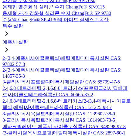
다기능 수성 실리콘 수지 ChangFu® SP-7630
용제형 열경화성 실리콘 수지 ChangFu® SP-9115
용제형 자가 경화형 실리콘 수지 ChangFu® SP-9730
수용액 ChangFu® SP-4130의 아미드 실세스퀴옥산
특수 실란
에폭시 실란
2-(3,4-에폭시사이클로헥실)에틸메틸디메톡시실란 CAS:
97802-57-8
2-(3,4-에폭시사이클로헥실)에틸메틸디에톡시실란 CAS:
14857-35-3
3-글리시독시프로필디메톡시메틸실란 CAS: 65799-47-5
2,4,6,8-테트라메틸-2,4,6,8-테트라키스(프로필글리시딜에테
르)사이클로테트라실록산 CAS: 60665-85-2
2,4,6,8-테트라메틸-2,4,6,8-테트라키스[2-(3,4-에폭시사이클로
헥실)에틸]사이클로테트라실록산 CAS: 121225-98-7
8-글리시독시옥틸트리메톡시실란 CAS: 1239602-38-0
8-글리시독시옥틸트리에톡시실란 CAS: 1814903-73-5
메타크릴레이트 에폭시 사이클로실록산 CAS: 948598-97-8
(3-글리시딜옥시프로필)메틸디에톡시실란 CAS: 2897-60-1