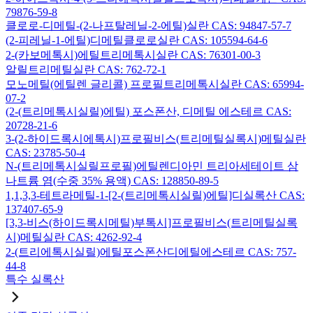
79876-59-8
클로로-디메틸-(2-나프탈레닐-2-에틸)실란 CAS: 94847-57-7
(2-피레닐-1-에틸)디메틸클로로실란 CAS: 105594-64-6
2-(카보메톡시)에틸트리메톡시실란 CAS: 76301-00-3
알릴트리메틸실란 CAS: 762-72-1
모노메틸(에틸렌 글리콜) 프로필트리메톡시실란 CAS: 65994-
07-2
(2-(트리메톡시실릴)에틸) 포스폰산, 디메틸 에스테르 CAS:
20728-21-6
3-(2-하이드록시에톡시)프로필비스(트리메틸실록시)메틸실란
CAS: 23785-50-4
N-(트리메톡시실릴프로필)에틸렌디아민 트리아세테이트 삼
나트륨 염(수중 35% 용액) CAS: 128850-89-5
1,1,3,3-테트라메틸-1-[2-(트리메톡시실릴)에틸]디실록산 CAS:
137407-65-9
[3,3-비스(하이드록시메틸)부톡시]프로필비스(트리메틸실록
시)메틸실란 CAS: 4262-92-4
2-(트리에톡시실릴)에틸포스폰산디에틸에스테르 CAS: 757-
44-8
특수 실록산