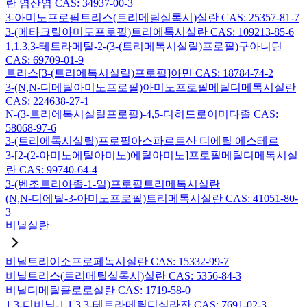
란 염산염 CAS: 34937-00-3
3-아미노프로필트리스(트리메틸실록시)실란 CAS: 25357-81-7
3-(메타크릴아미도프로필)트리에톡시실란 CAS: 109213-85-6
1,1,3,3-테트라메틸-2-(3-(트리메톡시실릴)프로필)구아니딘
CAS: 69709-01-9
트리스[3-(트리에톡시실릴)프로필]아민 CAS: 18784-74-2
3-(N,N-디메틸아미노프로필)아미노프로필메틸디메톡시실란
CAS: 224638-27-1
N-(3-트리에톡시실릴프로필)-4,5-디히드로이미다졸 CAS:
58068-97-6
3-(트리에톡시실릴)프로필아스파르트산 디에틸 에스테르
3-[2-(2-아미노에틸아미노)에틸아미노]프로필메틸디메톡시실
란 CAS: 99740-64-4
3-(벤조트리아졸-1-일)프로필트리메톡시실란
(N,N-디에틸-3-아미노프로필)트리메톡시실란 CAS: 41051-80-
3
비닐실란
비닐트리이소프로페녹시실란 CAS: 15332-99-7
비닐트리스(트리메틸실록시)실란 CAS: 5356-84-3
비닐디메틸클로로실란 CAS: 1719-58-0
1,3-디비닐-1,1,3,3-테트라메틸디실라잔 CAS: 7691-02-3