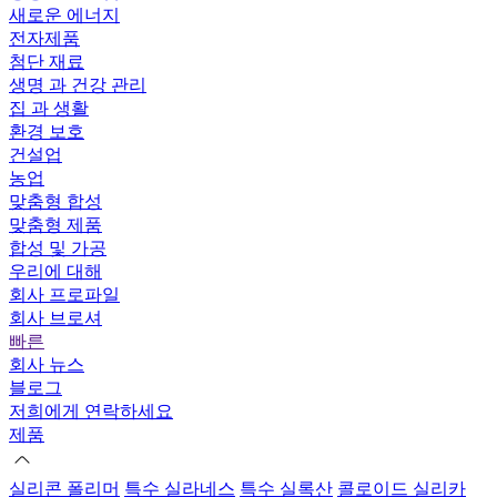
새로운 에너지
전자제품
첨단 재료
생명 과 건강 관리
집 과 생활
환경 보호
건설업
농업
맞춤형 합성
맞춤형 제품
합성 및 가공
우리에 대해
회사 프로파일
회사 브로셔
빠른
회사 뉴스
블로그
저희에게 연락하세요
제품
실리콘 폴리머
특수 실라네스
특수 실록산
콜로이드 실리카