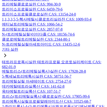
트리에틸클로로실란 CAS: 994-30-9
트리이소프로필실란 CAS: 6459-79-6
트리이소프로필클로로실란 CAS: 13154-24-0
1,1,3,3,5,5-헥사메틸시클로트리실라잔 CAS: 1009-93-4
에티닐트리메틸실란 CAS: 1066-54-2
트리메틸브로모실란 CAS: 2857-97-8
N-(트리메틸실릴)이미다졸 CAS: 18156-74-6
클로로메틸트리메틸실란 CAS: 2344-80-1
N-트리메틸실릴아세트아미드 CAS: 13435-12-6
기타 실란
테트라프로폭시실란 테트라프로필 오르토실리케이트 CAS:
682-01-9
메틸트리스(트리메틸실록시)실란 CAS: 17928-28-8
5-헥세닐트리메톡시실란 CAS: 58751-56-7
트리메틸실릴 아세테이트 CAS: 2754-27-0
데카메틸테트라실록산 CAS: 141-62-8
옥타메틸트리실록산 CAS: 107-51-7
트리스(트리메틸실록시)클로로실란 CAS: 17905-99-6
트리에톡시실릴프로필말레아미드산 CAS: 33525-68-7
2-하이드록시-4-(3-트리에톡시실릴프로폭시)디페닐케톤 CAS: