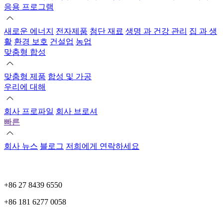
응용 프로그램
새로운 에너지
전자제품
첨단 재료
생명 과 건강 관리
집 과 생
활
환경 보호
건설업
농업
맞춤형 합성
맞춤형 제품
합성 및 가공
우리에 대해
회사 프로파일
회사 브로셔
빠른
회사 뉴스
블로그
저희에게 연락하세요
+86 27 8439 6550
+86 181 6277 0058