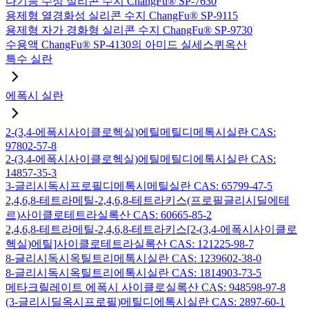
다기능 수성 실리콘 수지 ChangFu® SP-7630
용제형 열경화성 실리콘 수지 ChangFu® SP-9115
용제형 자가 경화형 실리콘 수지 ChangFu® SP-9730
수용액 ChangFu® SP-4130의 아미드 실세스퀴옥산
특수 실란
에폭시 실란
2-(3,4-에폭시사이클로헥실)에틸메틸디메톡시실란 CAS:
97802-57-8
2-(3,4-에폭시사이클로헥실)에틸메틸디에톡시실란 CAS:
14857-35-3
3-글리시독시프로필디메톡시메틸실란 CAS: 65799-47-5
2,4,6,8-테트라메틸-2,4,6,8-테트라키스(프로필글리시딜에테
르)사이클로테트라실록산 CAS: 60665-85-2
2,4,6,8-테트라메틸-2,4,6,8-테트라키스[2-(3,4-에폭시사이클로
헥실)에틸]사이클로테트라실록산 CAS: 121225-98-7
8-글리시독시옥틸트리메톡시실란 CAS: 1239602-38-0
8-글리시독시옥틸트리에톡시실란 CAS: 1814903-73-5
메타크릴레이트 에폭시 사이클로실록산 CAS: 948598-97-8
(3-글리시딜옥시프로필)메틸디에톡시실란 CAS: 2897-60-1