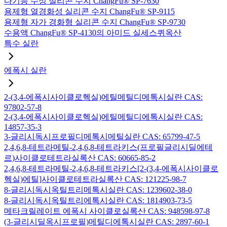
다기능 수성 실리콘 수지 ChangFu® SP-7630
용제형 열경화성 실리콘 수지 ChangFu® SP-9115
용제형 자가 경화형 실리콘 수지 ChangFu® SP-9730
수용액 ChangFu® SP-4130의 아미드 실세스퀴옥산
특수 실란
에폭시 실란
2-(3,4-에폭시사이클로헥실)에틸메틸디메톡시실란 CAS:
97802-57-8
2-(3,4-에폭시사이클로헥실)에틸메틸디에톡시실란 CAS:
14857-35-3
3-글리시독시프로필디메톡시메틸실란 CAS: 65799-47-5
2,4,6,8-테트라메틸-2,4,6,8-테트라키스(프로필글리시딜에테
르)사이클로테트라실록산 CAS: 60665-85-2
2,4,6,8-테트라메틸-2,4,6,8-테트라키스[2-(3,4-에폭시사이클로
헥실)에틸]사이클로테트라실록산 CAS: 121225-98-7
8-글리시독시옥틸트리메톡시실란 CAS: 1239602-38-0
8-글리시독시옥틸트리에톡시실란 CAS: 1814903-73-5
메타크릴레이트 에폭시 사이클로실록산 CAS: 948598-97-8
(3-글리시딜옥시프로필)메틸디에톡시실란 CAS: 2897-60-1