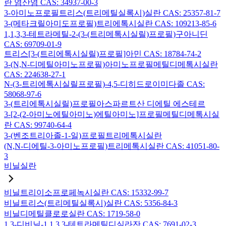
란 염산염 CAS: 34937-00-3
3-아미노프로필트리스(트리메틸실록시)실란 CAS: 25357-81-7
3-(메타크릴아미도프로필)트리에톡시실란 CAS: 109213-85-6
1,1,3,3-테트라메틸-2-(3-(트리메톡시실릴)프로필)구아니딘
CAS: 69709-01-9
트리스[3-(트리에톡시실릴)프로필]아민 CAS: 18784-74-2
3-(N,N-디메틸아미노프로필)아미노프로필메틸디메톡시실란
CAS: 224638-27-1
N-(3-트리에톡시실릴프로필)-4,5-디히드로이미다졸 CAS:
58068-97-6
3-(트리에톡시실릴)프로필아스파르트산 디에틸 에스테르
3-[2-(2-아미노에틸아미노)에틸아미노]프로필메틸디메톡시실
란 CAS: 99740-64-4
3-(벤조트리아졸-1-일)프로필트리메톡시실란
(N,N-디에틸-3-아미노프로필)트리메톡시실란 CAS: 41051-80-
3
비닐실란
비닐트리이소프로페녹시실란 CAS: 15332-99-7
비닐트리스(트리메틸실록시)실란 CAS: 5356-84-3
비닐디메틸클로로실란 CAS: 1719-58-0
1,3-디비닐-1,1,3,3-테트라메틸디실라잔 CAS: 7691-02-3