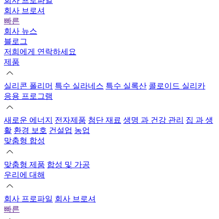
회사 프로파일
회사 브로셔
빠른
회사 뉴스
블로그
저희에게 연락하세요
제품
실리콘 폴리머
특수 실라네스
특수 실록산
콜로이드 실리카
응용 프로그램
새로운 에너지
전자제품
첨단 재료
생명 과 건강 관리
집 과 생
활
환경 보호
건설업
농업
맞춤형 합성
맞춤형 제품
합성 및 가공
우리에 대해
회사 프로파일
회사 브로셔
빠른