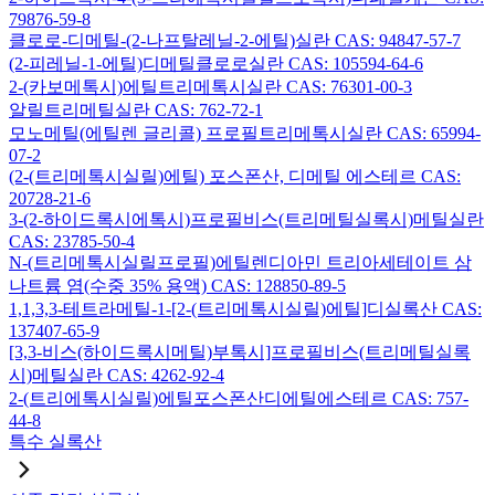
79876-59-8
클로로-디메틸-(2-나프탈레닐-2-에틸)실란 CAS: 94847-57-7
(2-피레닐-1-에틸)디메틸클로로실란 CAS: 105594-64-6
2-(카보메톡시)에틸트리메톡시실란 CAS: 76301-00-3
알릴트리메틸실란 CAS: 762-72-1
모노메틸(에틸렌 글리콜) 프로필트리메톡시실란 CAS: 65994-
07-2
(2-(트리메톡시실릴)에틸) 포스폰산, 디메틸 에스테르 CAS:
20728-21-6
3-(2-하이드록시에톡시)프로필비스(트리메틸실록시)메틸실란
CAS: 23785-50-4
N-(트리메톡시실릴프로필)에틸렌디아민 트리아세테이트 삼
나트륨 염(수중 35% 용액) CAS: 128850-89-5
1,1,3,3-테트라메틸-1-[2-(트리메톡시실릴)에틸]디실록산 CAS:
137407-65-9
[3,3-비스(하이드록시메틸)부톡시]프로필비스(트리메틸실록
시)메틸실란 CAS: 4262-92-4
2-(트리에톡시실릴)에틸포스폰산디에틸에스테르 CAS: 757-
44-8
특수 실록산