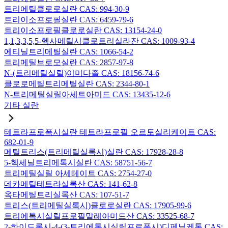
트리에틸클로로실란 CAS: 994-30-9
트리이소프로필실란 CAS: 6459-79-6
트리이소프로필클로로실란 CAS: 13154-24-0
1,1,3,3,5,5-헥사메틸시클로트리실라잔 CAS: 1009-93-4
에티닐트리메틸실란 CAS: 1066-54-2
트리메틸브로모실란 CAS: 2857-97-8
N-(트리메틸실릴)이미다졸 CAS: 18156-74-6
클로로메틸트리메틸실란 CAS: 2344-80-1
N-트리메틸실릴아세트아미드 CAS: 13435-12-6
기타 실란
테트라프로폭시실란 테트라프로필 오르토실리케이트 CAS:
682-01-9
메틸트리스(트리메틸실록시)실란 CAS: 17928-28-8
5-헥세닐트리메톡시실란 CAS: 58751-56-7
트리메틸실릴 아세테이트 CAS: 2754-27-0
데카메틸테트라실록산 CAS: 141-62-8
옥타메틸트리실록산 CAS: 107-51-7
트리스(트리메틸실록시)클로로실란 CAS: 17905-99-6
트리에톡시실릴프로필말레아미드산 CAS: 33525-68-7
2-하이드록시-4-(3-트리에톡시실릴프로폭시)디페닐케톤 CAS: