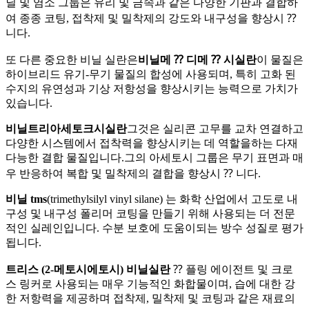
닐 및 염소 그룹은 유리 및 금속과 같은 다양한 기판과 결합하
여 종종 코팅, 접착제 및 밀착제의 강도와 내구성을 향상시 ⁇
니다.
또 다른 중요한 비닐 실란은
비닐메 ⁇ 디메 ⁇ 시실란
이 물질은
하이브리드 유기-무기 물질의 합성에 사용되며, 특히 고화 된
수지의 유연성과 기상 저항성을 향상시키는 능력으로 가치가
있습니다.
비닐트리아세토크시실란
그것은 실리콘 고무를 교차 연결하고
다양한 시스템에서 접착력을 향상시키는 데 역할을하는 다재
다능한 결합 물질입니다.그의 아세토시 그룹은 무기 표면과 매
우 반응하여 복합 및 밀착제의 결합을 향상시 ⁇ 니다.
비닐 tms
(trimethylsilyl vinyl silane) 는 화학 산업에서 고도로 내
구성 및 내구성 폴리머 코팅을 만들기 위해 사용되는 더 전문
적인 실레인입니다. 수분 보호에 도움이되는 방수 성질로 평가
됩니다.
트리스 (2-메토시에토시) 비닐실란
⁇ 플링 에이전트 및 크로
스 링커로 사용되는 매우 기능적인 화합물이며, 습에 대한 강
한 저항력을 제공하며 접착제, 밀착제 및 코팅과 같은 재료의