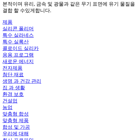
본적이며 유리, 금속 및 광물과 같은 무기 표면에 유기 물질을
결합 할 수있게합니다.
제품
실리콘 폴리머
특수 실라네스
특수 실록산
콜로이드 실리카
응용 프로그램
새로운 에너지
전자제품
첨단 재료
생명 과 건강 관리
집 과 생활
환경 보호
건설업
농업
맞춤형 합성
맞춤형 제품
합성 및 가공
우리에 대해