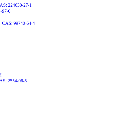
24638-27-1
97-6
 99740-64-4
7
 2554-06-5