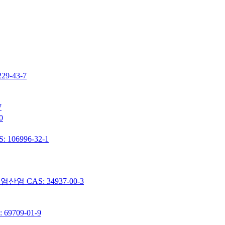
-43-7
7
0
06996-32-1
 CAS: 34937-00-3
9709-01-9