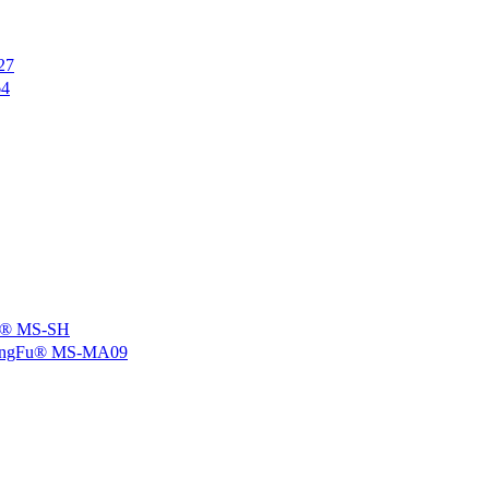
27
4
 MS-SH
u® MS-MA09