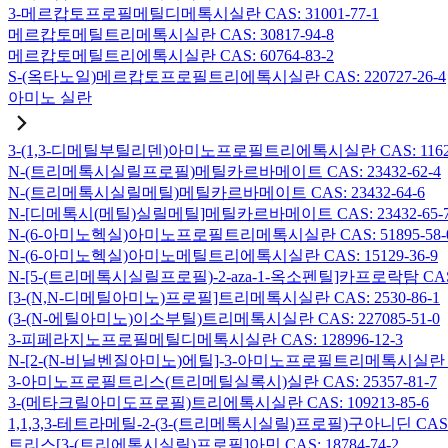
3-메르캅토프로필메틸디메톡시실란 CAS: 31001-77-1
메르캅토메틸트리메톡시실란 CAS: 30817-94-8
메르캅토메틸트리에톡시실란 CAS: 60764-83-2
S-(옥타노일)메르캅토프로필트리에톡시실란 CAS: 220727-26-4
아미노 실란
3-(1,3-디메틸부틸리덴)아미노프로필트리에톡시실란 CAS: 116229
N-(트리메톡시실릴프로필)메틸카르바메이트 CAS: 23432-62-4
N-(트리메톡시실릴메틸)메틸카르바메이트 CAS: 23432-64-6
N-[디메톡시(메틸)실릴메틸]메틸카르바메이트 CAS: 23432-65-
N-(6-아미노헥실)아미노프로필트리메톡시실란 CAS: 51895-58-
N-(6-아미노헥실)아미노메틸트리에톡시실란 CAS: 15129-36-9
N-[5-(트리메톡시실릴프로필)-2-aza-1-옥소펜틸]카프로락탐 CAS: 1
[3-(N,N-디메틸아미노)프로필]트리메톡시실란 CAS: 2530-86-1
(3-(N-에틸아미노)이소부틸)트리메톡시실란 CAS: 227085-51-0
3-피페라지노프로필메틸디메톡시실란 CAS: 128996-12-3
N-[2-(N-비닐벤질아미노)에틸]-3-아미노프로필트리메톡시실란 염산염
3-아미노프로필트리스(트리메틸실록시)실란 CAS: 25357-81-7
3-(메타크릴아미도프로필)트리에톡시실란 CAS: 109213-85-6
1,1,3,3-테트라메틸-2-(3-(트리메톡시실릴)프로필)구아니딘 CAS: 6
트리스[3-(트리에톡시실릴)프로필]아민 CAS: 18784-74-2