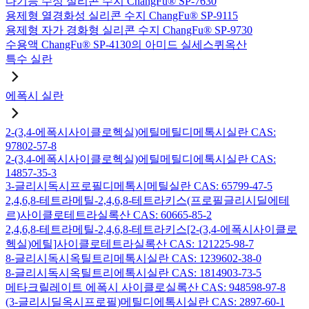
다기능 수성 실리콘 수지 ChangFu® SP-7630
용제형 열경화성 실리콘 수지 ChangFu® SP-9115
용제형 자가 경화형 실리콘 수지 ChangFu® SP-9730
수용액 ChangFu® SP-4130의 아미드 실세스퀴옥산
특수 실란
에폭시 실란
2-(3,4-에폭시사이클로헥실)에틸메틸디메톡시실란 CAS:
97802-57-8
2-(3,4-에폭시사이클로헥실)에틸메틸디에톡시실란 CAS:
14857-35-3
3-글리시독시프로필디메톡시메틸실란 CAS: 65799-47-5
2,4,6,8-테트라메틸-2,4,6,8-테트라키스(프로필글리시딜에테
르)사이클로테트라실록산 CAS: 60665-85-2
2,4,6,8-테트라메틸-2,4,6,8-테트라키스[2-(3,4-에폭시사이클로
헥실)에틸]사이클로테트라실록산 CAS: 121225-98-7
8-글리시독시옥틸트리메톡시실란 CAS: 1239602-38-0
8-글리시독시옥틸트리에톡시실란 CAS: 1814903-73-5
메타크릴레이트 에폭시 사이클로실록산 CAS: 948598-97-8
(3-글리시딜옥시프로필)메틸디에톡시실란 CAS: 2897-60-1