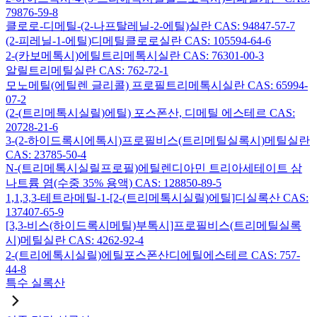
79876-59-8
클로로-디메틸-(2-나프탈레닐-2-에틸)실란 CAS: 94847-57-7
(2-피레닐-1-에틸)디메틸클로로실란 CAS: 105594-64-6
2-(카보메톡시)에틸트리메톡시실란 CAS: 76301-00-3
알릴트리메틸실란 CAS: 762-72-1
모노메틸(에틸렌 글리콜) 프로필트리메톡시실란 CAS: 65994-
07-2
(2-(트리메톡시실릴)에틸) 포스폰산, 디메틸 에스테르 CAS:
20728-21-6
3-(2-하이드록시에톡시)프로필비스(트리메틸실록시)메틸실란
CAS: 23785-50-4
N-(트리메톡시실릴프로필)에틸렌디아민 트리아세테이트 삼
나트륨 염(수중 35% 용액) CAS: 128850-89-5
1,1,3,3-테트라메틸-1-[2-(트리메톡시실릴)에틸]디실록산 CAS:
137407-65-9
[3,3-비스(하이드록시메틸)부톡시]프로필비스(트리메틸실록
시)메틸실란 CAS: 4262-92-4
2-(트리에톡시실릴)에틸포스폰산디에틸에스테르 CAS: 757-
44-8
특수 실록산