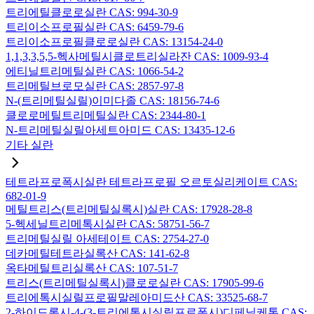
트리에틸클로로실란 CAS: 994-30-9
트리이소프로필실란 CAS: 6459-79-6
트리이소프로필클로로실란 CAS: 13154-24-0
1,1,3,3,5,5-헥사메틸시클로트리실라잔 CAS: 1009-93-4
에티닐트리메틸실란 CAS: 1066-54-2
트리메틸브로모실란 CAS: 2857-97-8
N-(트리메틸실릴)이미다졸 CAS: 18156-74-6
클로로메틸트리메틸실란 CAS: 2344-80-1
N-트리메틸실릴아세트아미드 CAS: 13435-12-6
기타 실란
테트라프로폭시실란 테트라프로필 오르토실리케이트 CAS:
682-01-9
메틸트리스(트리메틸실록시)실란 CAS: 17928-28-8
5-헥세닐트리메톡시실란 CAS: 58751-56-7
트리메틸실릴 아세테이트 CAS: 2754-27-0
데카메틸테트라실록산 CAS: 141-62-8
옥타메틸트리실록산 CAS: 107-51-7
트리스(트리메틸실록시)클로로실란 CAS: 17905-99-6
트리에톡시실릴프로필말레아미드산 CAS: 33525-68-7
2-하이드록시-4-(3-트리에톡시실릴프로폭시)디페닐케톤 CAS: