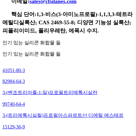
이메일:
sales@cfsilanes.com
핵심 단어:
1,3-비스(3-아미노프로필)-1,1,3,3-테트라
메틸디실록산; CAS 2469-55-8; 디
양면 기능성 실록산;
피
폴리이미드, 폴리우레탄, 에폭시 수지.
인기 있는 실리콘 화합물 들
인기 있는 실리콘 화합물 들
41051-80-3
82984-64-3
3-(벤조트리아졸-1-일)프로필트리메톡시실란
99740-64-4
3-(트리에톡시실릴)프로필아스파르트산 디에틸 에스테르
15129-36-9