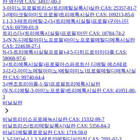
란 염산염 CAS: 34937-00-3
3-아미노프로필트리스(트리메틸실록시)실란 CAS: 25357-81-7
3-(메타크릴아미도프로필)트리에톡시실란 CAS: 109213-85-6
1,1,3,3-테트라메틸-2-(3-(트리메톡시실릴)프로필)구아니딘
CAS: 69709-01-9
트리스[3-(트리에톡시실릴)프로필]아민 CAS: 18784-74-2
3-(N,N-디메틸아미노프로필)아미노프로필메틸디메톡시실란
CAS: 224638-27-1
N-(3-트리에톡시실릴프로필)-4,5-디히드로이미다졸 CAS:
58068-97-6
3-(트리에톡시실릴)프로필아스파르트산 디에틸 에스테르
3-[2-(2-아미노에틸아미노)에틸아미노]프로필메틸디메톡시실
란 CAS: 99740-64-4
3-(벤조트리아졸-1-일)프로필트리메톡시실란
(N,N-디에틸-3-아미노프로필)트리메톡시실란 CAS: 41051-80-
3
비닐실란
비닐트리이소프로페녹시실란 CAS: 15332-99-7
비닐트리스(트리메틸실록시)실란 CAS: 5356-84-3
비닐디메틸클로로실란 CAS: 1719-58-0
1,3-디비닐-1,1,3,3-테트라메틸디실라잔 CAS: 7691-02-3