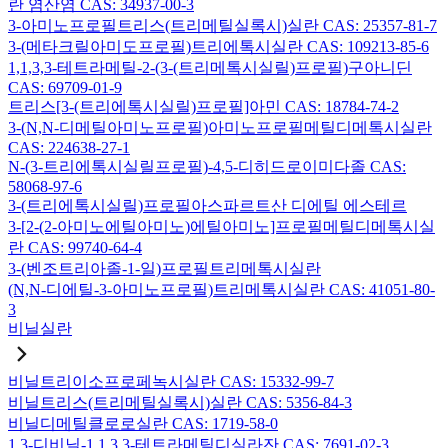
란 염산염 CAS: 34937-00-3
3-아미노프로필트리스(트리메틸실록시)실란 CAS: 25357-81-7
3-(메타크릴아미도프로필)트리에톡시실란 CAS: 109213-85-6
1,1,3,3-테트라메틸-2-(3-(트리메톡시실릴)프로필)구아니딘
CAS: 69709-01-9
트리스[3-(트리에톡시실릴)프로필]아민 CAS: 18784-74-2
3-(N,N-디메틸아미노프로필)아미노프로필메틸디메톡시실란
CAS: 224638-27-1
N-(3-트리에톡시실릴프로필)-4,5-디히드로이미다졸 CAS:
58068-97-6
3-(트리에톡시실릴)프로필아스파르트산 디에틸 에스테르
3-[2-(2-아미노에틸아미노)에틸아미노]프로필메틸디메톡시실
란 CAS: 99740-64-4
3-(벤조트리아졸-1-일)프로필트리메톡시실란
(N,N-디에틸-3-아미노프로필)트리메톡시실란 CAS: 41051-80-
3
비닐실란
비닐트리이소프로페녹시실란 CAS: 15332-99-7
비닐트리스(트리메틸실록시)실란 CAS: 5356-84-3
비닐디메틸클로로실란 CAS: 1719-58-0
1,3-디비닐-1,1,3,3-테트라메틸디실라잔 CAS: 7691-02-3