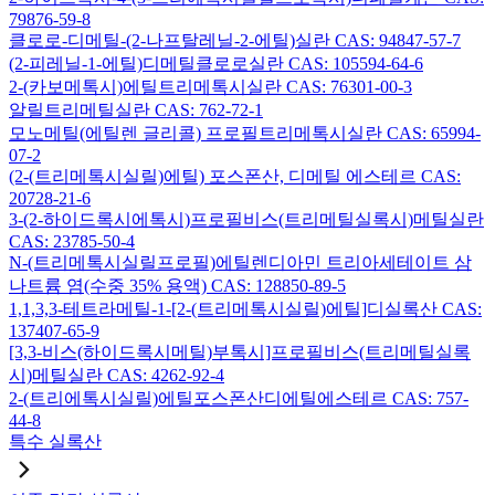
79876-59-8
클로로-디메틸-(2-나프탈레닐-2-에틸)실란 CAS: 94847-57-7
(2-피레닐-1-에틸)디메틸클로로실란 CAS: 105594-64-6
2-(카보메톡시)에틸트리메톡시실란 CAS: 76301-00-3
알릴트리메틸실란 CAS: 762-72-1
모노메틸(에틸렌 글리콜) 프로필트리메톡시실란 CAS: 65994-
07-2
(2-(트리메톡시실릴)에틸) 포스폰산, 디메틸 에스테르 CAS:
20728-21-6
3-(2-하이드록시에톡시)프로필비스(트리메틸실록시)메틸실란
CAS: 23785-50-4
N-(트리메톡시실릴프로필)에틸렌디아민 트리아세테이트 삼
나트륨 염(수중 35% 용액) CAS: 128850-89-5
1,1,3,3-테트라메틸-1-[2-(트리메톡시실릴)에틸]디실록산 CAS:
137407-65-9
[3,3-비스(하이드록시메틸)부톡시]프로필비스(트리메틸실록
시)메틸실란 CAS: 4262-92-4
2-(트리에톡시실릴)에틸포스폰산디에틸에스테르 CAS: 757-
44-8
특수 실록산