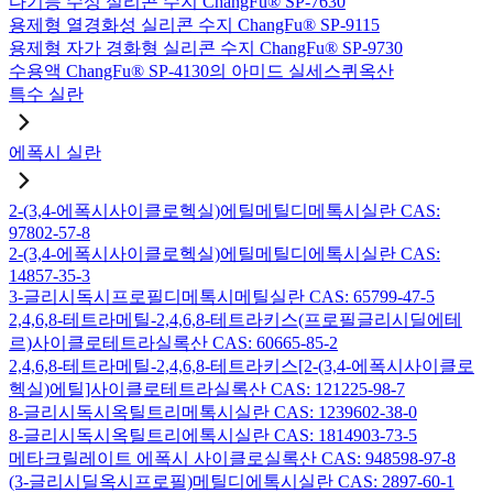
다기능 수성 실리콘 수지 ChangFu® SP-7630
용제형 열경화성 실리콘 수지 ChangFu® SP-9115
용제형 자가 경화형 실리콘 수지 ChangFu® SP-9730
수용액 ChangFu® SP-4130의 아미드 실세스퀴옥산
특수 실란
에폭시 실란
2-(3,4-에폭시사이클로헥실)에틸메틸디메톡시실란 CAS:
97802-57-8
2-(3,4-에폭시사이클로헥실)에틸메틸디에톡시실란 CAS:
14857-35-3
3-글리시독시프로필디메톡시메틸실란 CAS: 65799-47-5
2,4,6,8-테트라메틸-2,4,6,8-테트라키스(프로필글리시딜에테
르)사이클로테트라실록산 CAS: 60665-85-2
2,4,6,8-테트라메틸-2,4,6,8-테트라키스[2-(3,4-에폭시사이클로
헥실)에틸]사이클로테트라실록산 CAS: 121225-98-7
8-글리시독시옥틸트리메톡시실란 CAS: 1239602-38-0
8-글리시독시옥틸트리에톡시실란 CAS: 1814903-73-5
메타크릴레이트 에폭시 사이클로실록산 CAS: 948598-97-8
(3-글리시딜옥시프로필)메틸디에톡시실란 CAS: 2897-60-1