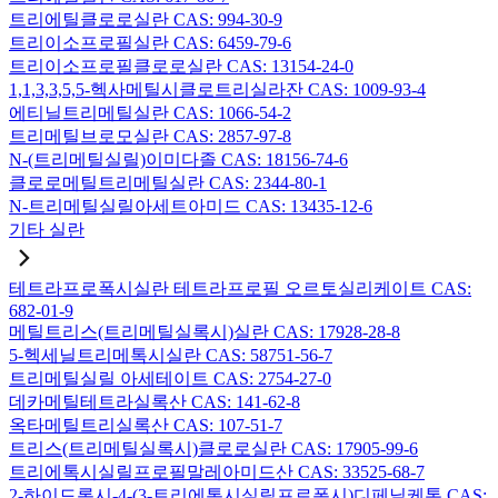
트리에틸클로로실란 CAS: 994-30-9
트리이소프로필실란 CAS: 6459-79-6
트리이소프로필클로로실란 CAS: 13154-24-0
1,1,3,3,5,5-헥사메틸시클로트리실라잔 CAS: 1009-93-4
에티닐트리메틸실란 CAS: 1066-54-2
트리메틸브로모실란 CAS: 2857-97-8
N-(트리메틸실릴)이미다졸 CAS: 18156-74-6
클로로메틸트리메틸실란 CAS: 2344-80-1
N-트리메틸실릴아세트아미드 CAS: 13435-12-6
기타 실란
테트라프로폭시실란 테트라프로필 오르토실리케이트 CAS:
682-01-9
메틸트리스(트리메틸실록시)실란 CAS: 17928-28-8
5-헥세닐트리메톡시실란 CAS: 58751-56-7
트리메틸실릴 아세테이트 CAS: 2754-27-0
데카메틸테트라실록산 CAS: 141-62-8
옥타메틸트리실록산 CAS: 107-51-7
트리스(트리메틸실록시)클로로실란 CAS: 17905-99-6
트리에톡시실릴프로필말레아미드산 CAS: 33525-68-7
2-하이드록시-4-(3-트리에톡시실릴프로폭시)디페닐케톤 CAS: